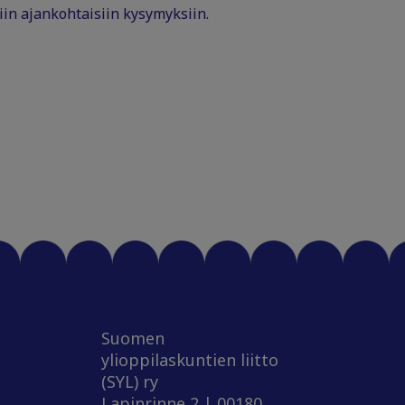
iin ajankohtaisiin kysymyksiin.
Suomen
ylioppilaskuntien liitto
(SYL) ry
Lapinrinne 2 | 00180