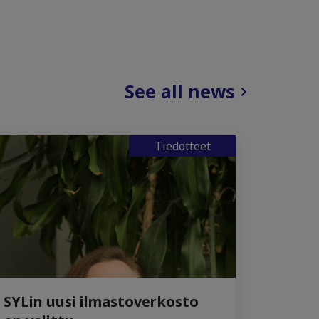
See all news
Tiedotteet
SYLin uusi ilmastoverkosto