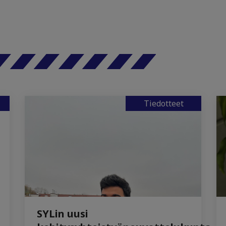
Tiedotteet
SYLin uusi