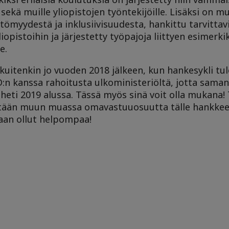
n sekä muille yliopistojen työntekijöille. Lisäksi on
ttömyydestä ja inklusiivisuudesta, hankittu tarvittav
iopistoihin ja järjestetty työpajoja liittyen esimerk
e.
uitenkin jo vuoden 2018 jälkeen, kun hankesykli tu
:n kanssa rahoitusta ulkoministeriöltä, jotta sama
 heti 2019 alussa. Tässä myös sinä voit olla mukana
ätään muun muassa omavastuuosuutta tälle hankkee
aan ollut helpompaa!