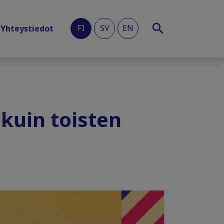
FI
SV
EN
Yhteystiedot
kuin toisten