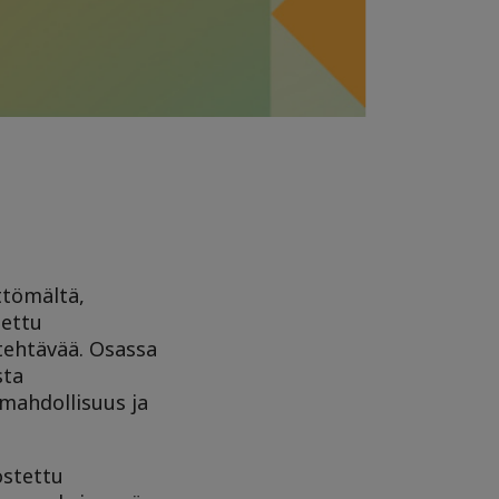
ttömältä,
lettu
tehtävää. Osassa
sta
n mahdollisuus ja
ostettu