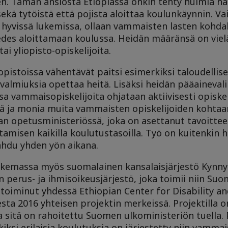
en. Tämän ansiosta Etiopiassa onkin tehty huimia 
sekä tytöistä että pojista aloittaa koulunkäynnin. V
 hyvissä lukemissa, ollaan vammaisten lasten kohdall
 edes aloittamaan koulussa. Heidän määränsä on viel
i yliopisto-opiskelijoita.
pistoissa vähentävät paitsi esimerkiksi taloudellise
e valmiuksia opettaa heitä. Lisäksi heidän pääaineval
ssa vammaisopiskelijoita ohjataan aktiivisesti opisk
Näitä ja monia muita vammaisten opiskelijoiden kohta
n opetusministeriössä, joka on asettanut tavoittee
misen kaikilla koulutustasoilla. Työ on kuitenkin h
hdu yhden yön aikana.
ukemassa myös suomalainen kansalaisjärjestö Kynnys
erus- ja ihmisoikeusjärjestö, joka toimii niin Suo
n toiminut yhdessä Ethiopian Center for Disability 
sta 2016 yhteisen projektin merkeissä. Projektilla o
ja sitä on rahoitettu Suomen ulkoministeriön tuella. 
ksi erilaisia koulutuksia on järjestetty niin vammais