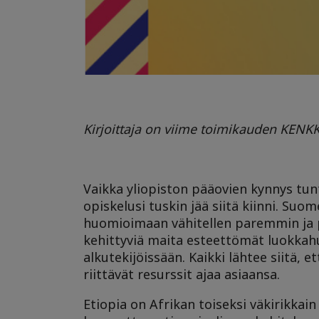
Kirjoittaja on viime toimikauden KENK
Vaikka yliopiston pääovien kynnys tu
opiskelusi tuskin jää siitä kiinni. Su
huomioimaan vähitellen paremmin ja pa
kehittyviä maita esteettömät luokkahu
alkutekijöissään. Kaikki lähtee siitä, e
riittävät resurssit ajaa asiaansa.
Etiopia on Afrikan toiseksi väkirikkai