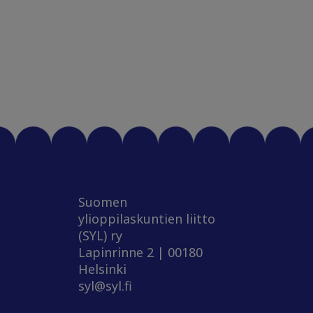
Suomen
ylioppilaskuntien liitto
(SYL) ry
Lapinrinne 2 | 00180
Helsinki
syl@syl.fi