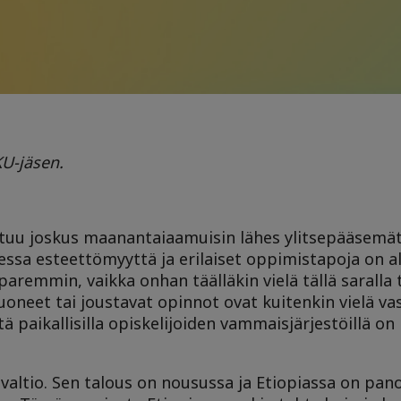
KU-jäsen.
ntuu joskus maanantaiaamuisin lähes ylitsepääsemä
omessa esteettömyyttä ja erilaiset oppimistapoja on a
remmin, vaikka onhan täälläkin vielä tällä saralla 
oneet tai joustavat opinnot ovat kuitenkin vielä va
ttä paikallisilla opiskelijoiden vammaisjärjestöillä o
n valtio. Sen talous on nousussa ja Etiopiassa on pan