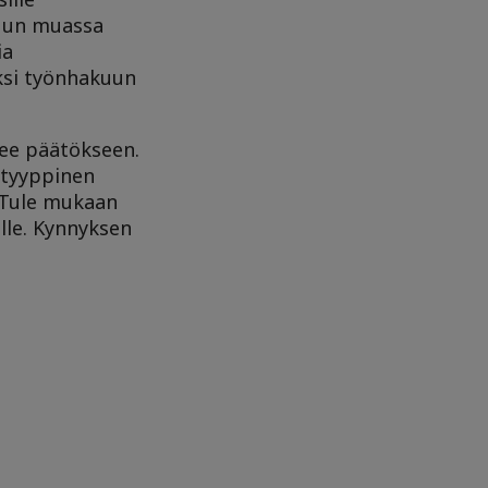
 muun muassa
ia
iksi työnhakuun
lee päätökseen.
ntyyppinen
! Tule mukaan
lle. Kynnyksen