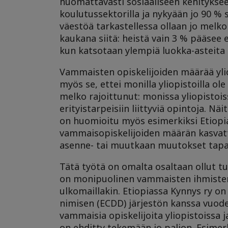
huomattavasti sosiaaliseen kehitykse
koulutussektorilla ja nykyään jo 90 % 
väestöä tarkastellessa ollaan jo melko
kaukana siitä: heistä vain 3 % pääsee
kun katsotaan ylempiä luokka-asteita ta
Vammaisten opiskelijoiden määrää ylio
myös se, ettei monilla yliopistoilla ol
melko rajoittunut: monissa yliopistoi
erityistarpeisiin liittyviä opintoja. 
on huomioitu myös esimerkiksi Etiopia
vammaisopiskelijoiden määrän kasvatta
asenne- tai muutkaan muutokset tapa
Tätä työtä on omalta osaltaan ollut t
on monipuolinen vammaisten ihmisten p
ulkomaillakin. Etiopiassa Kynnys ry o
nimisen (ECDD) järjestön kanssa vuode
vammaisia opiskelijoita yliopistoissa 
on ehditty tekemään jo paljon. Esimerki