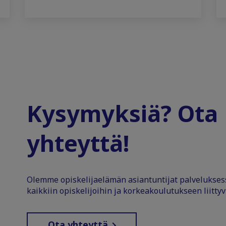
Kysymyksiä? Ota
yhteyttä!
Olemme opiskelijaelämän asiantuntijat palvelukse
kaikkiin opiskelijoihin ja korkeakoulutukseen liittyv
Ota yhteyttä