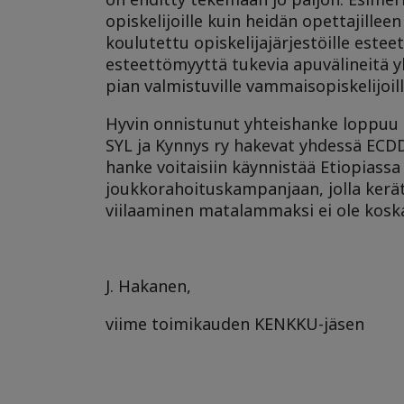
opiskelijoille kuin heidän opettajillee
koulutettu opiskelijajärjestöille estee
esteettömyyttä tukevia apuvälineitä yl
pian valmistuville vammaisopiskelijoill
Hyvin onnistunut yhteishanke loppuu k
SYL ja Kynnys ry hakevat yhdessä ECDD
hanke voitaisiin käynnistää Etiopiassa
joukkorahoituskampanjaan, jolla ker
viilaaminen matalammaksi ei ole kosk
J. Hakanen,
viime toimikauden KENKKU-jäsen