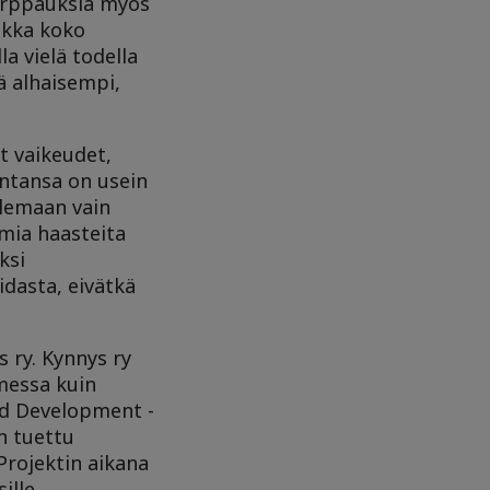
harppauksia myös
aikka koko
a vielä todella
ä alhaisempi,
t vaikeudet,
intansa on usein
elemaan vain
amia haasteita
ksi
idasta, eivätkä
 ry. Kynnys ry
messa kuin
and Development -
n tuettu
Projektin aikana
ille