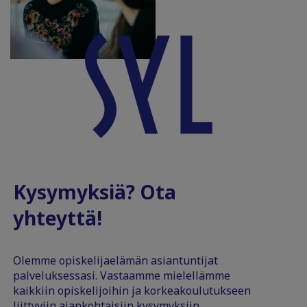
Kysymyksiä? Ota
yhteyttä!
Olemme opiskelijaelämän asiantuntijat
palveluksessasi. Vastaamme mielellämme
kaikkiin opiskelijoihin ja korkeakoulutukseen
liittyviin ajankohtaisiin kysymyksiin.