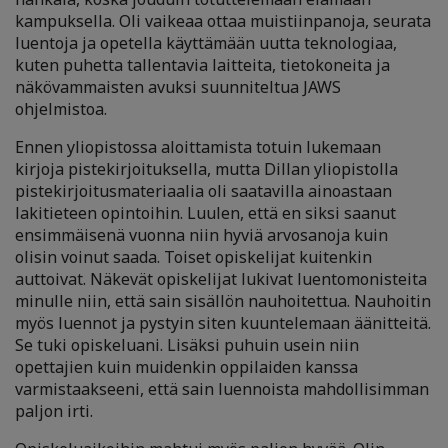
kampuksella. Oli vaikeaa ottaa muistiinpanoja, seurata
luentoja ja opetella käyttämään uutta teknologiaa,
kuten puhetta tallentavia laitteita, tietokoneita ja
näkövammaisten avuksi suunniteltua JAWS
ohjelmistoa.
Ennen yliopistossa aloittamista totuin lukemaan
kirjoja pistekirjoituksella, mutta Dillan yliopistolla
pistekirjoitusmateriaalia oli saatavilla ainoastaan
lakitieteen opintoihin. Luulen, että en siksi saanut
ensimmäisenä vuonna niin hyviä arvosanoja kuin
olisin voinut saada. Toiset opiskelijat kuitenkin
auttoivat. Näkevät opiskelijat lukivat luentomonisteita
minulle niin, että sain sisällön nauhoitettua. Nauhoitin
myös luennot ja pystyin siten kuuntelemaan äänitteitä.
Se tuki opiskeluani. Lisäksi puhuin usein niin
opettajien kuin muidenkin oppilaiden kanssa
varmistaakseeni, että sain luennoista mahdollisimman
paljon irti.