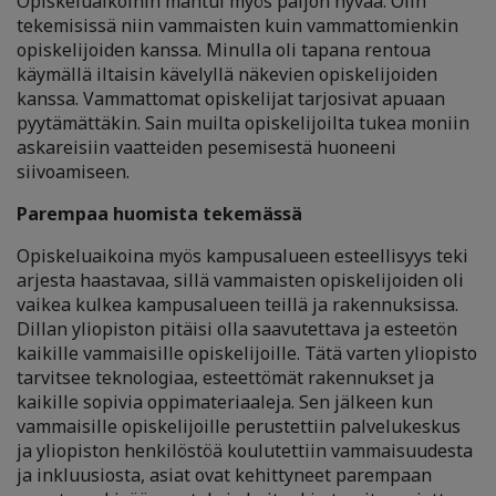
Opiskeluaikoihin mahtui myös paljon hyvää. Olin
tekemisissä niin vammaisten kuin vammattomienkin
opiskelijoiden kanssa. Minulla oli tapana rentoua
käymällä iltaisin kävelyllä näkevien opiskelijoiden
kanssa. Vammattomat opiskelijat tarjosivat apuaan
pyytämättäkin. Sain muilta opiskelijoilta tukea moniin
askareisiin vaatteiden pesemisestä huoneeni
siivoamiseen.
Parempaa huomista tekemässä
Opiskeluaikoina myös kampusalueen esteellisyys teki
arjesta haastavaa, sillä vammaisten opiskelijoiden oli
vaikea kulkea kampusalueen teillä ja rakennuksissa.
Dillan yliopiston pitäisi olla saavutettava ja esteetön
kaikille vammaisille opiskelijoille. Tätä varten yliopisto
tarvitsee teknologiaa, esteettömät rakennukset ja
kaikille sopivia oppimateriaaleja. Sen jälkeen kun
vammaisille opiskelijoille perustettiin palvelukeskus
ja yliopiston henkilöstöä koulutettiin vammaisuudesta
ja inkluusiosta, asiat ovat kehittyneet parempaan