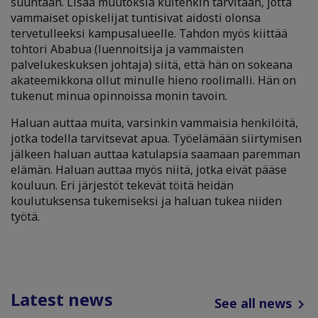
suuntaan. Lisää muutoksia kuitenkin tarvitaan, jotta
vammaiset opiskelijat tuntisivat aidosti olonsa
tervetulleeksi kampusalueelle. Tahdon myös kiittää
tohtori Ababua (luennoitsija ja vammaisten
palvelukeskuksen johtaja) siitä, että hän on sokeana
akateemikkona ollut minulle hieno roolimalli. Hän on
tukenut minua opinnoissa monin tavoin.
Haluan auttaa muita, varsinkin vammaisia henkilöitä,
jotka todella tarvitsevat apua. Työelämään siirtymisen
jälkeen haluan auttaa katulapsia saamaan paremman
elämän. Haluan auttaa myös niitä, jotka eivät pääse
kouluun. Eri järjestöt tekevät töitä heidän
koulutuksensa tukemiseksi ja haluan tukea niiden
työtä.
Latest news
See all news