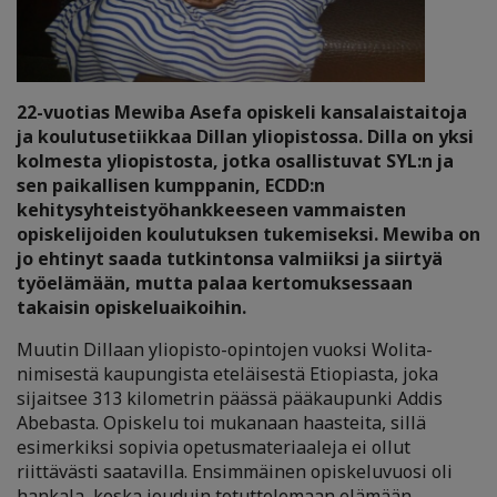
22-vuotias Mewiba Asefa opiskeli kansalaistaitoja
ja koulutusetiikkaa Dillan yliopistossa
. Dilla on yksi
kolmesta yliopistosta, jotka osallistuvat SYL:n ja
sen paikallisen kumppanin, ECDD:n
kehitysyhteistyöhankkeeseen vammaisten
opiskelijoiden koulutuksen tukemiseksi. Mewiba on
jo ehtinyt saada tutkintonsa valmiiksi ja siirtyä
työelämään, mutta palaa kertomuksessaan
takaisin opiskeluaikoihin.
Muutin Dillaan yliopisto-opintojen vuoksi Wolita-
nimisestä kaupungista eteläisestä Etiopiasta, joka
sijaitsee 313 kilometrin päässä pääkaupunki Addis
Abebasta. Opiskelu toi mukanaan haasteita, sillä
esimerkiksi sopivia opetusmateriaaleja ei ollut
riittävästi saatavilla. Ensimmäinen opiskeluvuosi oli
hankala, koska jouduin totuttelemaan elämään