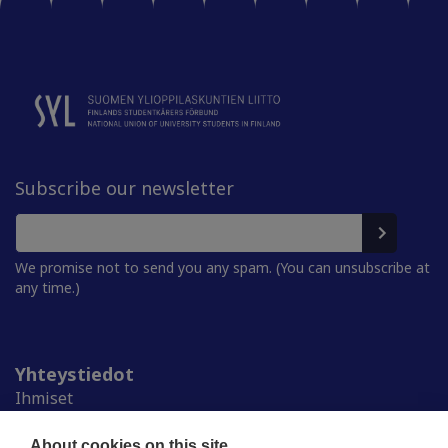
Subscribe our newsletter
We promise not to send you any spam. (You can unsubscribe at
any time.)
Yhteystiedot
Ihmiset
Medialle
Ylioppilaskunnat
About cookies on this site