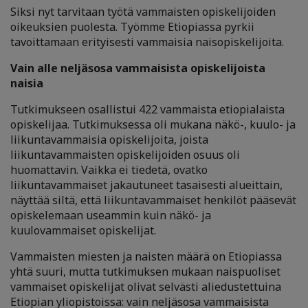
Siksi nyt tarvitaan työtä vammaisten opiskelijoiden
oikeuksien puolesta. Työmme Etiopiassa pyrkii
tavoittamaan erityisesti vammaisia naisopiskelijoita.
Vain alle neljäsosa vammaisista opiskelijoista
naisia
Tutkimukseen osallistui 422 vammaista etiopialaista
opiskelijaa. Tutkimuksessa oli mukana näkö-, kuulo- ja
liikuntavammaisia opiskelijoita, joista
liikuntavammaisten opiskelijoiden osuus oli
huomattavin. Vaikka ei tiedetä, ovatko
liikuntavammaiset jakautuneet tasaisesti alueittain,
näyttää siltä, että liikuntavammaiset henkilöt pääsevät
opiskelemaan useammin kuin näkö- ja
kuulovammaiset opiskelijat.
Vammaisten miesten ja naisten määrä on Etiopiassa
yhtä suuri, mutta tutkimuksen mukaan naispuoliset
vammaiset opiskelijat olivat selvästi aliedustettuina
Etiopian yliopistoissa: vain neljäsosa vammaisista