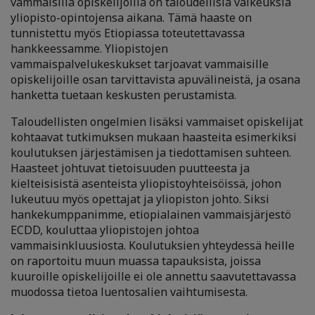
vammaisilla opiskelijoilla on taloudellisia vaikeuksia
yliopisto-opintojensa aikana. Tämä haaste on
tunnistettu myös Etiopiassa toteutettavassa
hankkeessamme. Yliopistojen
vammaispalvelukeskukset tarjoavat vammaisille
opiskelijoille osan tarvittavista apuvälineistä, ja osana
hanketta tuetaan keskusten perustamista.
Taloudellisten ongelmien lisäksi vammaiset opiskelijat
kohtaavat tutkimuksen mukaan haasteita esimerkiksi
koulutuksen järjestämisen ja tiedottamisen suhteen.
Haasteet johtuvat tietoisuuden puutteesta ja
kielteisisistä asenteista yliopistoyhteisöissä, johon
lukeutuu myös opettajat ja yliopiston johto. Siksi
hankekumppanimme, etiopialainen vammaisjärjestö
ECDD, kouluttaa yliopistojen johtoa
vammaisinkluusiosta. Koulutuksien yhteydessä heille
on raportoitu muun muassa tapauksista, joissa
kuuroille opiskelijoille ei ole annettu saavutettavassa
muodossa tietoa luentosalien vaihtumisesta.