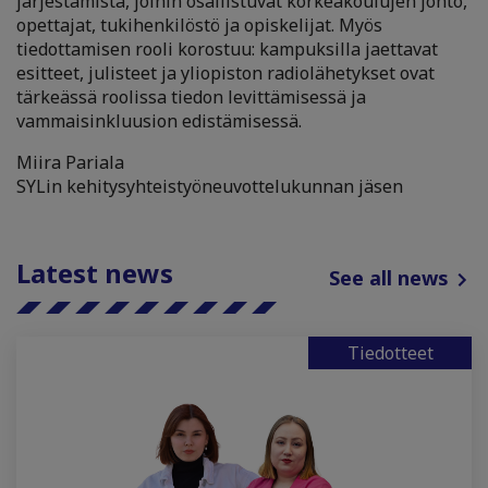
järjestämistä, joihin osallistuvat korkeakoulujen johto,
opettajat, tukihenkilöstö ja opiskelijat. Myös
tiedottamisen rooli korostuu: kampuksilla jaettavat
esitteet, julisteet ja yliopiston radiolähetykset ovat
tärkeässä roolissa tiedon levittämisessä ja
vammaisinkluusion edistämisessä.
Miira Pariala
SYLin kehitysyhteistyöneuvottelukunnan jäsen
Latest news
See all news
Tiedotteet