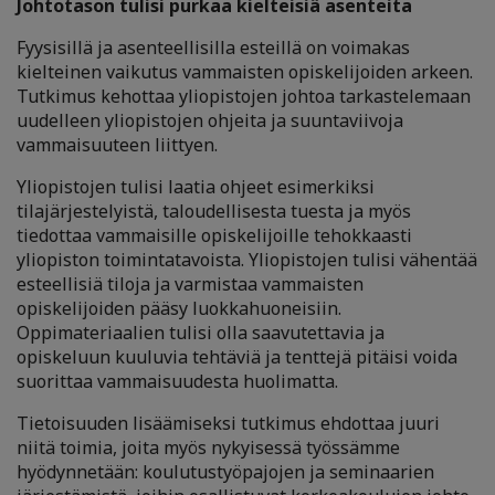
Johtotason tulisi purkaa kielteisiä asenteita
Fyysisillä ja asenteellisilla esteillä on voimakas
kielteinen vaikutus vammaisten opiskelijoiden arkeen.
Tutkimus kehottaa yliopistojen johtoa tarkastelemaan
uudelleen yliopistojen ohjeita ja suuntaviivoja
vammaisuuteen liittyen.
Yliopistojen tulisi laatia ohjeet esimerkiksi
tilajärjestelyistä, taloudellisesta tuesta ja myös
tiedottaa vammaisille opiskelijoille tehokkaasti
yliopiston toimintatavoista. Yliopistojen tulisi vähentää
esteellisiä tiloja ja varmistaa vammaisten
opiskelijoiden pääsy luokkahuoneisiin.
Oppimateriaalien tulisi olla saavutettavia ja
opiskeluun kuuluvia tehtäviä ja tenttejä pitäisi voida
suorittaa vammaisuudesta huolimatta.
Tietoisuuden lisäämiseksi tutkimus ehdottaa juuri
niitä toimia, joita myös nykyisessä työssämme
hyödynnetään: koulutustyöpajojen ja seminaarien