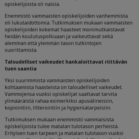
opiskelijoista oli naisia.
Enemmistö vammaisten opiskelijoiden vanhemmista
oli lukutaidottomia. Tutkimuksen mukaan vammaisten
opiskelijoiden kokemat haasteet monimutkaistavat
heidän koulutuspolkuaan ja vaikeuttavat sekä
alemman että ylemmän tason tutkintojen
suorittamista.
Taloudelliset vaikeudet hankaloittavat riittävän
tuen saantia
Yksi suurimmista vammaisten opiskelijoiden
kohtaamista haasteista on taloudelliset vaikeudet.
Vammojensa vuoksi opiskelijat saattavat tarvita
ylimääräistä rahaa esimerkiksi apuvälineisiin,
kopiointiin, litterointiin ja hygieniatarpeisiin.
Tutkimuksen mukaan enemmistö vammaisista
opiskelijoista tulee matalan tulotason perheistä.
Erityisen tuen tarpeen ja matalan tulotason vuoksi