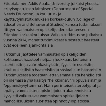
Etiopialainen Addis Ababa University julkaisi yhdessä
erityisopetuksen laitoksen (Department of Special
Needs Education) ja koulutus- ja
käyttäytymistutkimuksen korkeakoulun (College of
Education and Behavioral Studies) kanssa
tutkimuksen
liittyen vammaisten opiskelijoiden tilanteeseen
Etiopian korkeakouluissa. Vaikka tutkimus on julkaistu
vuonna 2014, monet tutkimuksessa nostetut haasteet
ovat edelleen ajankohtaisia.
Tutkimus jaottelee vammaisten opiskelijoiden
kohtaamat haasteet neljään luokkaan: kielteisiin
asenteisiin ja väärinkäsityksiin, fyysisiin esteisiin,
koulutuksellisiin haasteisiin ja sosiaalisiin haasteisiin.
Tutkimuksessa todetaan, että vammaisista henkilöistä
on olemassa yhä käsitys “heikkoina”, “riippuvaisina” ja
“oppimiskyvyttöminä”. Näin perinteiset stereotypiat ja
epäilyt vammaisten opiskelijoiden akateemisista
kyvyistä vaikuttavat vammaisten opiskelijoiden
mahdollisuuksiin suorittaa opinnot yliopistossa.