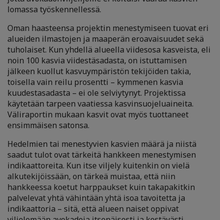
lomassa työskennellessä.
Oman haasteensa projektin menestymiseen tuovat eri
alueiden ilmastojen ja maaperän eroavaisuudet sekä
tuholaiset. Kun yhdellä alueella viidesosa kasveista, eli
noin 100 kasvia viidestäsadasta, on istuttamisen
jälkeen kuollut kasvuympäristön tekijöiden takia,
toisella vain reilu prosentti – kymmenen kasvia
kuudestasadasta – ei ole selviytynyt. Projektissa
käytetään tarpeen vaatiessa kasvinsuojeluaineita.
Väliraportin mukaan kasvit ovat myös tuottaneet
ensimmäisen satonsa.
Hedelmien tai menestyvien kasvien määrä ja niistä
saadut tulot ovat tärkeitä hankkeen menestymisen
indikaattoreita. Kun itse viljely kuitenkin on vielä
alkutekijöissään, on tärkeä muistaa, että niin
hankkeessa koetut harppaukset kuin takapakitkin
palvelevat yhtä vähintään yhtä isoa tavoitetta ja
indikaattoria – sitä, että alueen naiset oppivat
viljelemään avokadoja itsenäisesti ja kestävästi.