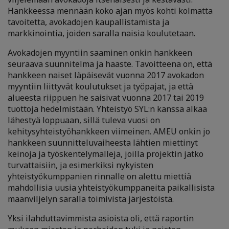
Hankkeessa mennään koko ajan myös kohti kolmatta
tavoitetta, avokadojen kaupallistamista ja
markkinointia, joiden saralla naisia koulutetaan.
Avokadojen myyntiin saaminen onkin hankkeen
seuraava suunnitelma ja haaste. Tavoitteena on, että
hankkeen naiset läpäisevät vuonna 2017 avokadon
myyntiin liittyvät koulutukset ja työpajat, ja että
alueesta riippuen he saisivat vuonna 2017 tai 2019
tuottoja hedelmistään. Yhteistyö SYL:n kanssa alkaa
lähestyä loppuaan, sillä tuleva vuosi on
kehitysyhteistyöhankkeen viimeinen. AMEU onkin jo
hankkeen suunnitteluvaiheesta lähtien miettinyt
keinoja ja työskentelymalleja, joilla projektin jatko
turvattaisiin, ja esimerkiksi nykyisten
yhteistyökumppanien rinnalle on alettu miettiä
mahdollisia uusia yhteistyökumppaneita paikallisista
maanviljelyn saralla toimivista järjestöistä.
Yksi ilahduttavimmista asioista oli, että raportin