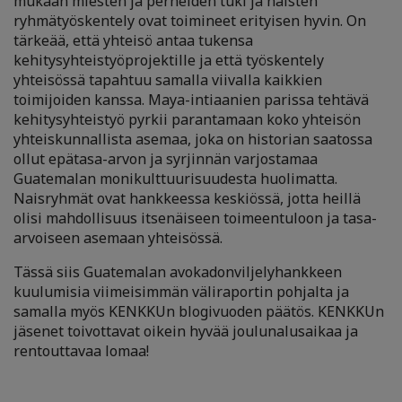
mukaan miesten ja perheiden tuki ja naisten
ryhmätyöskentely ovat toimineet erityisen hyvin. On
tärkeää, että yhteisö antaa tukensa
kehitysyhteistyöprojektille ja että työskentely
yhteisössä tapahtuu samalla viivalla kaikkien
toimijoiden kanssa. Maya-intiaanien parissa tehtävä
kehitysyhteistyö pyrkii parantamaan koko yhteisön
yhteiskunnallista asemaa, joka on historian saatossa
ollut epätasa-arvon ja syrjinnän varjostamaa
Guatemalan monikulttuurisuudesta huolimatta.
Naisryhmät ovat hankkeessa keskiössä, jotta heillä
olisi mahdollisuus itsenäiseen toimeentuloon ja tasa-
arvoiseen asemaan yhteisössä.
Tässä siis Guatemalan avokadonviljelyhankkeen
kuulumisia viimeisimmän väliraportin pohjalta ja
samalla myös KENKKUn blogivuoden päätös. KENKKUn
jäsenet toivottavat oikein hyvää joulunalusaikaa ja
rentouttavaa lomaa!