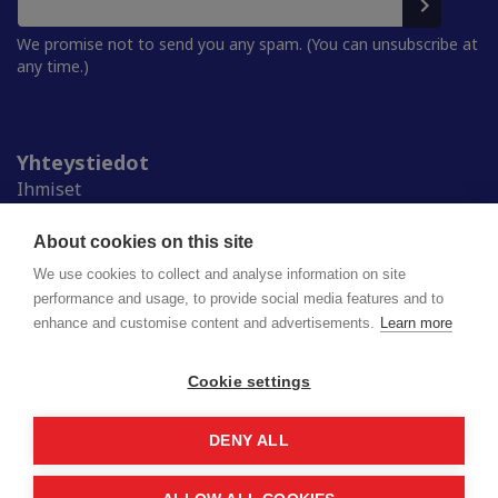
We promise not to send you any spam. (You can unsubscribe at
any time.)
Yhteystiedot
Ihmiset
Medialle
Ylioppilaskunnat
About cookies on this site
Alumnille
We use cookies to collect and analyse information on site
performance and usage, to provide social media features and to
enhance and customise content and advertisements.
Learn more
Suomen ylioppilaskuntien liitto (SYL) ry
Lapinrinne 2 | 00180 Helsinki
syl@syl.fi
Cookie settings
DENY ALL
Privacy policy
Saavutettavuusseloste