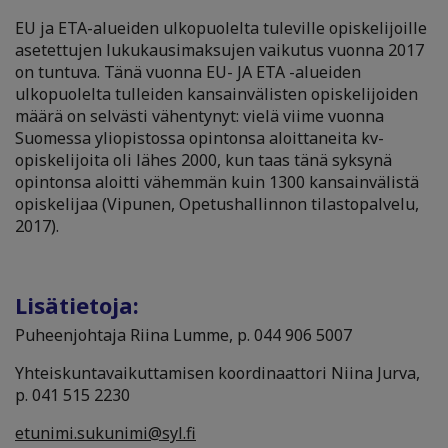
EU ja ETA-alueiden ulkopuolelta tuleville opiskelijoille
asetettujen lukukausimaksujen vaikutus vuonna 2017
on tuntuva. Tänä vuonna EU- JA ETA -alueiden
ulkopuolelta tulleiden kansainvälisten opiskelijoiden
määrä on selvästi vähentynyt: vielä viime vuonna
Suomessa yliopistossa opintonsa aloittaneita kv-
opiskelijoita oli lähes 2000, kun taas tänä syksynä
opintonsa aloitti vähemmän kuin 1300 kansainvälistä
opiskelijaa (Vipunen, Opetushallinnon tilastopalvelu,
2017).
Lisätietoja:
Puheenjohtaja Riina Lumme, p. 044 906 5007
Yhteiskuntavaikuttamisen koordinaattori Niina Jurva,
p. 041 515 2230
etunimi.sukunimi@syl.fi