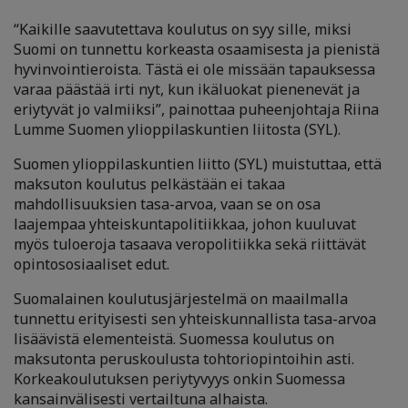
“Kaikille saavutettava koulutus on syy sille, miksi
Suomi on tunnettu korkeasta osaamisesta ja pienistä
hyvinvointieroista. Tästä ei ole missään tapauksessa
varaa päästää irti nyt, kun ikäluokat pienenevät ja
eriytyvät jo valmiiksi”, painottaa puheenjohtaja Riina
Lumme Suomen ylioppilaskuntien liitosta (SYL).
Suomen ylioppilaskuntien liitto (SYL) muistuttaa, että
maksuton koulutus pelkästään ei takaa
mahdollisuuksien tasa-arvoa, vaan se on osa
laajempaa yhteiskuntapolitiikkaa, johon kuuluvat
myös tuloeroja tasaava veropolitiikka sekä riittävät
opintososiaaliset edut.
Suomalainen koulutusjärjestelmä on maailmalla
tunnettu erityisesti sen yhteiskunnallista tasa-arvoa
lisäävistä elementeistä. Suomessa koulutus on
maksutonta peruskoulusta tohtoriopintoihin asti.
Korkeakoulutuksen periytyvyys onkin Suomessa
kansainvälisesti vertailtuna alhaista.