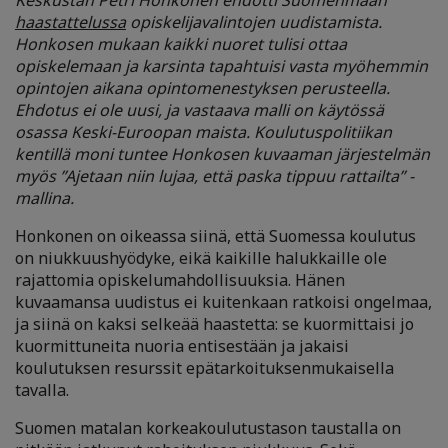
Keskustan Petri Honkonen ehdotti Suomenmaan
haastattelussa
opiskelijavalintojen uudistamista.
Honkosen mukaan kaikki nuoret tulisi ottaa
opiskelemaan ja karsinta tapahtuisi vasta myöhemmin
opintojen aikana opintomenestyksen perusteella.
Ehdotus ei ole uusi, ja vastaava malli on käytössä
osassa Keski-Euroopan maista. Koulutuspolitiikan
kentillä moni tuntee Honkosen kuvaaman järjestelmän
myös ”Ajetaan niin lujaa, että paska tippuu rattailta” -
mallina.
Honkonen on oikeassa siinä, että Suomessa koulutus
on niukkuushyödyke, eikä kaikille halukkaille ole
rajattomia opiskelumahdollisuuksia. Hänen
kuvaamansa uudistus ei kuitenkaan ratkoisi ongelmaa,
ja siinä on kaksi selkeää haastetta: se kuormittaisi jo
kuormittuneita nuoria entisestään ja jakaisi
koulutuksen resurssit epätarkoituksenmukaisella
tavalla.
Suomen matalan korkeakoulutustason taustalla on