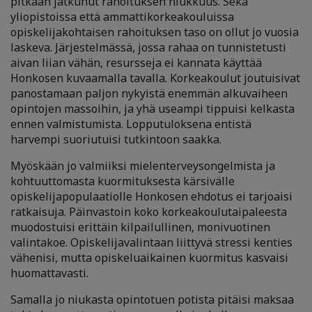
pitkään jatkunut rahoituksen niukkuus. Sekä
yliopistoissa että ammattikorkeakouluissa
opiskelijakohtaisen rahoituksen taso on ollut jo vuosia
laskeva. Järjestelmässä, jossa rahaa on tunnistetusti
aivan liian vähän, resursseja ei kannata käyttää
Honkosen kuvaamalla tavalla. Korkeakoulut joutuisivat
panostamaan paljon nykyistä enemmän alkuvaiheen
opintojen massoihin, ja yhä useampi tippuisi kelkasta
ennen valmistumista. Lopputuloksena entistä
harvempi suoriutuisi tutkintoon saakka.
Myöskään jo valmiiksi mielenterveysongelmista ja
kohtuuttomasta kuormituksesta kärsivälle
opiskelijapopulaatiolle Honkosen ehdotus ei tarjoaisi
ratkaisuja. Päinvastoin koko korkeakoulutaipaleesta
muodostuisi erittäin kilpailullinen, monivuotinen
valintakoe. Opiskelijavalintaan liittyvä stressi kenties
vähenisi, mutta opiskeluaikainen kuormitus kasvaisi
huomattavasti.
Samalla jo niukasta opintotuen potista pitäisi maksaa