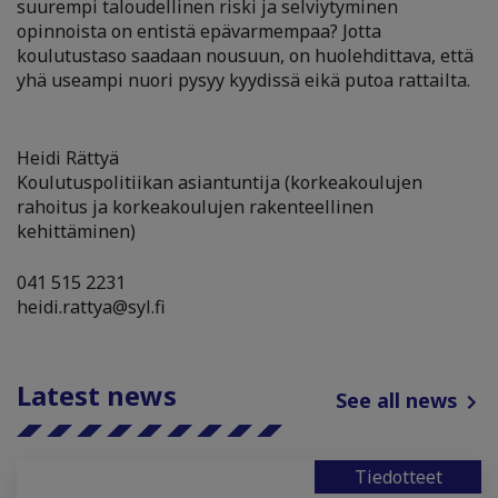
suurempi taloudellinen riski ja selviytyminen
opinnoista on entistä epävarmempaa? Jotta
koulutustaso saadaan nousuun, on huolehdittava, että
yhä useampi nuori pysyy kyydissä eikä putoa rattailta.
Heidi Rättyä
Koulutuspolitiikan asiantuntija (korkeakoulujen
rahoitus ja korkeakoulujen rakenteellinen
kehittäminen)
041 515 2231
heidi.rattya@syl.fi
Latest news
See all news
Tiedotteet