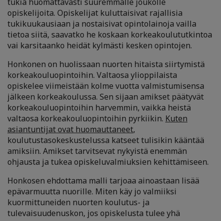
tukia huomattavasti suuremmalle joukolle
opiskelijoita. Opiskelijat kuluttaisivat rajallisia
tukikuukausiaan ja nostaisivat opintolainoja vailla
tietoa siitä, saavatko he koskaan korkeakoulututkintoa
vai karsitaanko heidät kylmästi kesken opintojen.
Honkonen on huolissaan nuorten hitaista siirtymistä
korkeakouluopintoihin. Valtaosa ylioppilaista
opiskelee viimeistään kolme vuotta valmistumisensa
jälkeen korkeakoulussa. Sen sijaan amikset päätyvät
korkeakouluopintoihin harvemmin, vaikka heistä
valtaosa korkeakouluopintoihin pyrkiikin.
Kuten
asiantuntijat ovat huomauttaneet
,
koulutustasokeskustelussa katseet tulisikin kääntää
amiksiin. Amikset tarvitsevat nykyistä enemmän
ohjausta ja tukea opiskeluvalmiuksien kehittämiseen.
Honkosen ehdottama malli tarjoaa ainoastaan lisää
epävarmuutta nuorille. Miten käy jo valmiiksi
kuormittuneiden nuorten koulutus- ja
tulevaisuudenuskon, jos opiskelusta tulee yhä