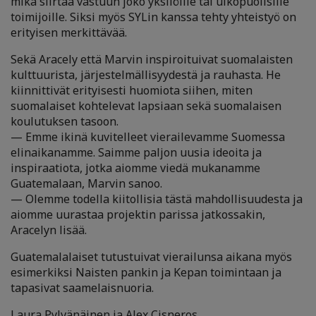
mikä siirtää vastuun joko yksilöille tai ulkopuolisille
toimijoille. Siksi myös SYLin kanssa tehty yhteistyö on
erityisen merkittävää.
Sekä Aracely että Marvin inspiroituivat suomalaisten
kulttuurista, järjestelmällisyydestä ja rauhasta. He
kiinnittivät erityisesti huomiota siihen, miten
suomalaiset kohtelevat lapsiaan sekä suomalaisen
koulutuksen tasoon.
— Emme ikinä kuvitelleet vierailevamme Suomessa
elinaikanamme. Saimme paljon uusia ideoita ja
inspiraatiota, jotka aiomme viedä mukanamme
Guatemalaan, Marvin sanoo.
— Olemme todella kiitollisia tästä mahdollisuudesta ja
aiomme uurastaa projektin parissa jatkossakin,
Aracelyn lisää.
Guatemalalaiset tutustuivat vierailunsa aikana myös
esimerkiksi Naisten pankin ja Kepan toimintaan ja
tapasivat saamelaisnuoria.
Laura Pylvänäinen ja Alex Cisneros