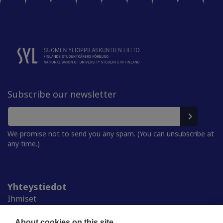
Subscribe our newsletter
We promise not to send you any spam. (You can unsubscribe at
any time.)
Yhteystiedot
Ihmiset
Medialle
Ylioppilaskunnat
About cookies on this site