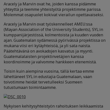
Aracely ja Marvin ovat he, joiden kanssa pidämme
yhteyttä ja teemme yhteistyötä projektimme parissa.
Molemmat osapuolet kokivat vierailun opettavaiseksi.
Aracely ja Marvin ovat työskennelleet AMEU:ssa
(Mayan Association of the University Students), SYL:in
kumppanijärjestössä, kolmentoista ja kuuden vuoden
ajan. Guatemalan sydämessä pyörivässä projektissa on
mukana viisi eri kyläyhteisöä, ja yli sata naista.
Päätehtävänä on avokadojen kasvatus ja myynti.
Guatemalalaisten projektinvetäjien kanssa
koordinoimme ja valvomme hankkeen etenemistä.
Toisin kuin aiempina vuosina, tällä kertaa emme
lähettäneet SYL:in edustajia Guatemalaan, vaan
toivotimme heidät tervetulleeksi Suomeen
tutustumaan toimintaamme.
Nykyisen kehitysyhteistyön rahoituksen leikkaamista