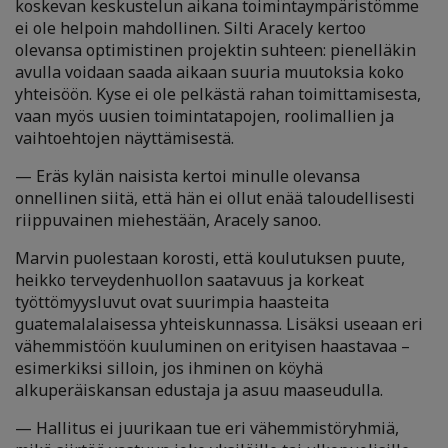
koskevan keskustelun aikana toimintaympäristömme
ei ole helpoin mahdollinen. Silti Aracely kertoo
olevansa optimistinen projektin suhteen: pienelläkin
avulla voidaan saada aikaan suuria muutoksia koko
yhteisöön. Kyse ei ole pelkästä rahan toimittamisesta,
vaan myös uusien toimintatapojen, roolimallien ja
vaihtoehtojen näyttämisestä.
— Eräs kylän naisista kertoi minulle olevansa
onnellinen siitä, että hän ei ollut enää taloudellisesti
riippuvainen miehestään, Aracely sanoo.
Marvin puolestaan korosti, että koulutuksen puute,
heikko terveydenhuollon saatavuus ja korkeat
työttömyysluvut ovat suurimpia haasteita
guatemalalaisessa yhteiskunnassa. Lisäksi useaan eri
vähemmistöön kuuluminen on erityisen haastavaa –
esimerkiksi silloin, jos ihminen on köyhä
alkuperäiskansan edustaja ja asuu maaseudulla.
— Hallitus ei juurikaan tue eri vähemmistöryhmiä,