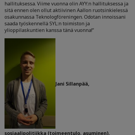
hallituksessa. Viime vuonna olin AYY:n hallituksessa ja
sitä ennen olen ollut aktiivinen Aallon ruotsinkielessä
osakunnassa Teknologföreningen. Odotan innoissani
saada työskennellä SYL:n toimiston ja
ylioppilaskuntien kanssa tänä vuonna!”
Jani Sillanpää,
sosiaalipolitiikka (toimeentulo, asuminen),