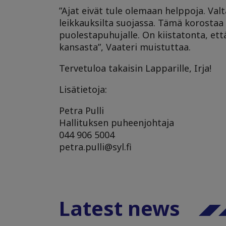
”Ajat eivät tule olemaan helppoja. Val
leikkauksilta suojassa. Tämä korostaa 
puolestapuhujalle. On kiistatonta, et
kansasta”, Vaateri muistuttaa.
Tervetuloa takaisin Lapparille, Irja!
Lisätietoja:
Petra Pulli
Hallituksen puheenjohtaja
044 906 5004
petra.pulli@syl.fi
Latest news