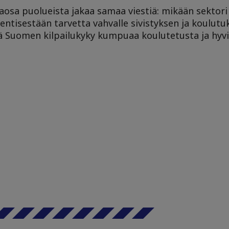
taosa puolueista jakaa samaa viestiä: mikään sektori 
entisestään tarvetta vahvalle sivistyksen ja koulutu
tä Suomen kilpailukyky kumpuaa koulutetusta ja hyv