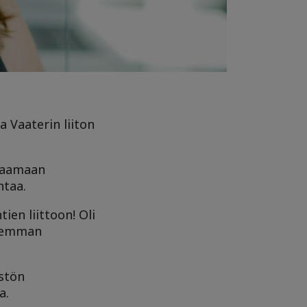
a Vaaterin liiton
hjaamaan
ntaa.
en liittoon! Oli
aremman
estön
a.