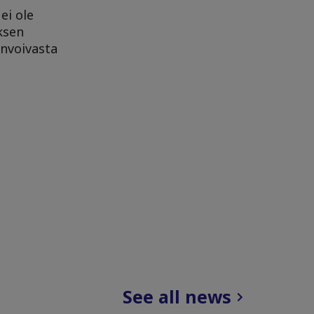
ei ole
ksen
invoivasta
See all news