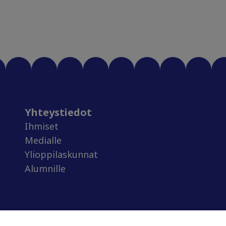
Yhteystiedot
Ihmiset
Medialle
Ylioppilaskunnat
Alumnille