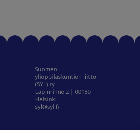
Suomen
ylioppilaskuntien liitto
(SYL) ry
Lapinrinne 2 | 00180
Helsinki
syl@syl.fi