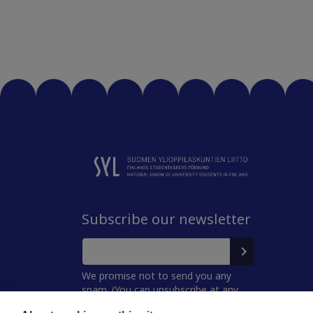
Subscribe our newsletter
We promise not to send you any
spam. (You can unsubscribe at any
time.)