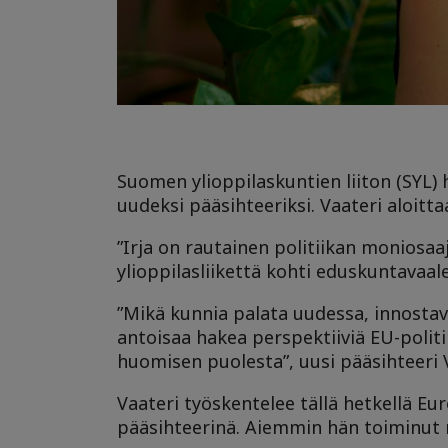
Suomen ylioppilaskuntien liiton (SYL) h
uudeksi pääsihteeriksi. Vaateri aloitta
”Irja on rautainen politiikan monios
ylioppilasliikettä kohti eduskuntavaal
”Mikä kunnia palata uudessa, innostav
antoisaa hakea perspektiiviä EU-polit
huomisen puolesta”, uusi pääsihteeri
Vaateri työskentelee tällä hetkellä E
pääsihteerinä. Aiemmin hän toiminut