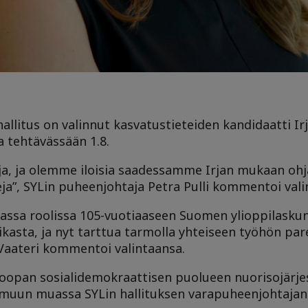
allitus on valinnut kasvatustieteiden kandidaatti Irj
a tehtävässään 1.8.
aaja, ja olemme iloisia saadessamme Irjan mukaan o
eja”, SYLin puheenjohtaja Petra Pulli kommentoi vali
assa roolissa 105-vuotiaaseen Suomen ylioppilaskunti
iikasta, ja nyt tarttua tarmolla yhteiseen työhön p
 Vaateri kommentoi valintaansa.
uroopan sosialidemokraattisen puolueen nuorisojärj
 muun muassa SYLin hallituksen varapuheenjohtajan