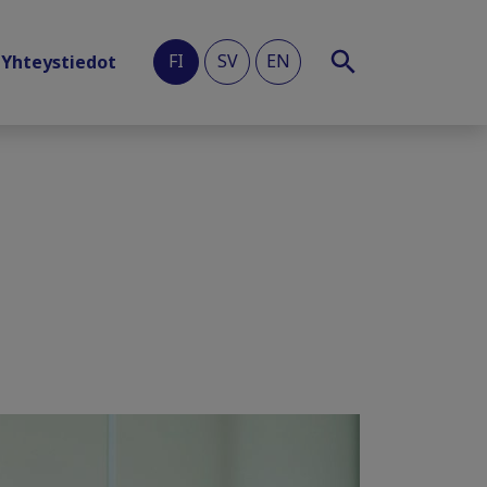
FI
SV
EN
Yhteystiedot