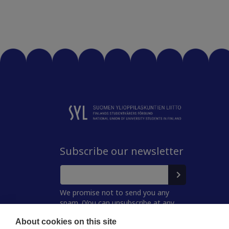
Subscribe our newsletter
We promise not to send you any
spam. (You can unsubscribe at any
time.)
About cookies on this site