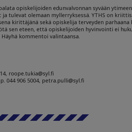
 palata opiskelijoiden edunvalvonnan syvään ytimee
et ja tulevat olemaan myllerryksessä. YTHS on kriitt
sena kirittäjänä sekä opiskelija terveyden parhaan
ä sen eteen, että opiskelijoiden hyvinvointi ei huk
”, Häyhä kommentoi valintaansa.
14, roope.tukia@syl.fi
p. 044 906 5004, petra.pulli@syl.fi