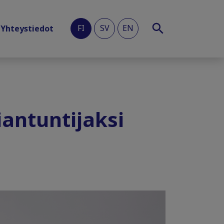
FI
SV
EN
Yhteystiedot
iantuntijaksi