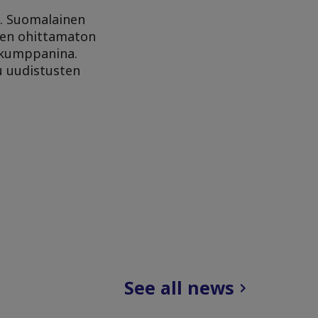
n. Suomalainen
isen ohittamaton
a kumppanina.
u uudistusten
See all news