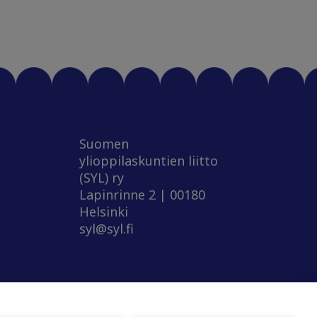
Suomen
ylioppilaskuntien liitto
(SYL) ry
Lapinrinne 2 | 00180
Helsinki
syl@syl.fi