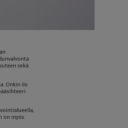
kan
edunvalvonta
suuteen sekä
. Onkin ilo
ääsihteeri
ointialueella,
än on myös