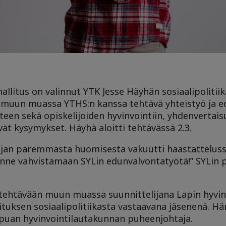
hallitus on valinnut YTK Jesse Häyhän sosiaalipolitii
at muun muassa YTHS:n kanssa tehtävä yhteistyö ja 
teen sekä opiskelijoiden hyvinvointiin, yhdenvertai
vät kysymykset. Häyhä aloitti tehtävässä 2.3.
ijan paremmasta huomisesta vakuutti haastattelussa
enne vahvistamaan SYLin edunvalvontatyötä!” SYLin p
tehtävään muun muassa suunnittelijana Lapin hyvinv
ituksen sosiaalipolitiikasta vastaavana jäsenenä. H
Lapuan hyvinvointilautakunnan puheenjohtaja.