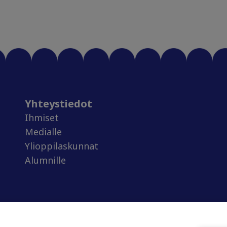
Yhteystiedot
Ihmiset
Medialle
Ylioppilaskunnat
Alumnille