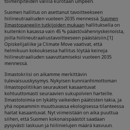
toimenpiteiden välillä kurotaan umpeen.
Suomen hallitus on asettanut tavoitteekseen
hiilineutraaliuden vuoteen 2035 mennessä.
Suomen
Ilmastopaneelin tutkijoiden mukaan
hallituksella on
kuitenkin kasassa vain 45 % päästövähennyskeinoista,
joilla hiilineutraaliustavoitteeseen päästäisiin.
[1]
Opiskelijaliike ja Climate Move vaativat, että
helmikuun kokouksessa hallitus löytää keinoja
hiilineutraaliuden saavuttamiseksi vuoteen 2035
mennessä.
Ilmastokriisi on aikamme merkittävin
tulevaisuuskysymys. Nykyisen kunnianhimottoman
ilmastopolitiikan seuraukset kasaantuvat
kohtuuttomasti seuraavien sukupolvien harteille.
Ilmastotoimia on lykätty vaikeiden päätösten takia, ja
yhä nopeammin muuttuvassa ekologisessa tilanteessa
haitat kasaantuvat. Nyt viimeistään on aika puuttua
siihen, että Suomen kokonaispäästöt saadaan
pysyvästi laskuun ja hiilinielujen määrä kasvuun.