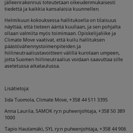
jälleenrakennus toteutetaan oikeudenmukaisesti
tiedettä ja kaikkia kansalaisia kuunnellen.
Helmikuun kokouksessa hallituksella on tilaisuus
näyttää, että tieteen ääntä kuullaan, ja sen pohjalta
ollaan valmiita myös toimimaan. Opiskelijaliike ja
Climate Move vaativat, että kuilu hallituksen
päästövähennystoimenpiteiden ja
hiilineutraaliustavoitteen välillä kurotaan umpeen,
jotta Suomen hiilineutraalius voidaan saavuttaa sille
asetetussa aikataulussa.
Lisätietoja:
Iida Tuomola, Climate Move, +358 44 511 3395
Anna Laurila, SAMOK ry:n puheenjohtaja, +358 50 389
1000
Tapio Hautamäki, SYL ry:n puheenjohtaja, +358 44 906