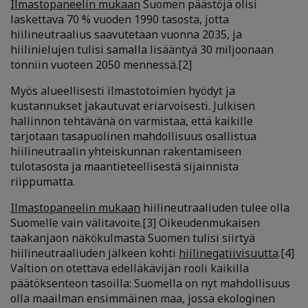
Ilmastopaneelin mukaan
Suomen päästöjä olisi
laskettava 70 % vuoden 1990 tasosta, jotta
hiilineutraalius saavutetaan vuonna 2035, ja
hiilinielujen tulisi samalla lisääntyä 30 miljoonaan
tonniin vuoteen 2050 mennessä.
[2]
Myös alueellisesti ilmastotoimien hyödyt ja
kustannukset
jakautuvat eriarvoisesti. Julkisen
hallinnon tehtävänä on varmistaa, että kaikille
tarjotaan tasapuolinen mahdollisuus osallistua
hiilineutraalin yhteiskunnan rakentamiseen
tulotasosta ja maantieteellisestä sijainnista
riippumatta.
Ilmastopaneelin mukaan
hiilineutraaliuden tulee olla
Suomelle vain välitavoite.
[3]
Oikeudenmukaisen
taakanjaon näkökulmasta Suomen tulisi siirtyä
hiilineutraaliuden jälkeen kohti
hiilinegatiivisuutta
.
[4]
Valtion on otettava edelläkävijän rooli kaikilla
päätöksenteon tasoilla: Suomella on nyt mahdollisuus
olla maailman ensimmäinen maa, jossa ekologinen