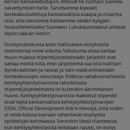
kerran kansanedustajiin, etteivät he suistaisi Suomea
näivettymisen tielle. Tarvitsemme kipeästi
korkeakoulutettuja kansainvälisiä osaajia ja viisainta
olisi, että tekisimme kaikkemme näiden kykyjen
houkuttelemiseksi Suomeen. Lukukausimaksut antavat
täysin väärän viestin.
Sivistysvaliokunta antoi hallituksen esityksestä
mietintönsä viime viikolla. Valiokunta ottaa kantaa
muun muassa stipendijärjestelmään. Järjestöt ovat
samaa mieltä siitä, ettei järjestelmä saa olla liiallisen
byrokraattinen ja raskas ja näin viedä entisestään
korkeakoulujen resursseja. Ehdotus valtakunnallisesta
kehitysyhteistyövaroista rahoitetusta
stipendijärjestelmästä on kuitenkin äärimmäisen
huono. Kehitysyhteistyövaroista maksetut stipendit
eivät täytä kansainvälisiä kehitysyhteistyövarojen
(ODA, Official Development Aid) kriteerejä, sillä niiden
ei voida katsoa suoraan vähentävän köyhyyttä
opiskelijan kotimaassa. Varsinkin tässä tilanteessa,
kun kehitysyhteistyöstä leikataan rajusti, on esitys