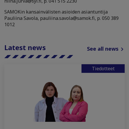
niina.jurva@syl.fi, p. 041 515 2230
SAMOKin kansainvälisten asioiden asiantuntija
Pauliina Savola, pauliina.savola@samok.fi, p. 050 389
1012
Latest news
See all news
Tiedotteet