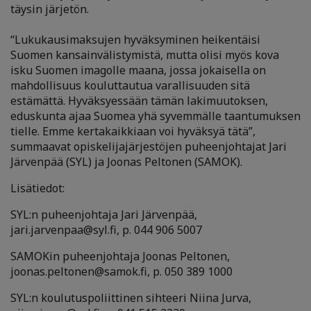
täysin järjetön.
“Lukukausimaksujen hyväksyminen heikentäisi
Suomen kansainvälistymistä, mutta olisi myös kova
isku Suomen imagolle maana, jossa jokaisella on
mahdollisuus kouluttautua varallisuuden sitä
estämättä. Hyväksyessään tämän lakimuutoksen,
eduskunta ajaa Suomea yhä syvemmälle taantumuksen
tielle. Emme kertakaikkiaan voi hyväksyä tätä”,
summaavat opiskelijajärjestöjen puheenjohtajat Jari
Järvenpää (SYL) ja Joonas Peltonen (SAMOK).
Lisätiedot:
SYL:n puheenjohtaja Jari Järvenpää,
jari.jarvenpaa@syl.fi, p. 044 906 5007
SAMOKin puheenjohtaja Joonas Peltonen,
joonas.peltonen@samok.fi, p. 050 389 1000
SYL:n koulutuspoliittinen sihteeri Niina Jurva,