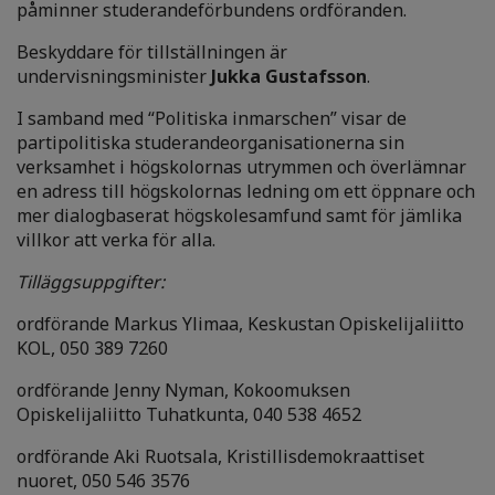
påminner studerandeförbundens ordföranden.
Beskyddare för tillställningen är
undervisningsminister
Jukka Gustafsson
.
I samband med “Politiska inmarschen” visar de
partipolitiska studerandeorganisationerna sin
verksamhet i högskolornas utrymmen och överlämnar
en adress till högskolornas ledning om ett öppnare och
mer dialogbaserat högskolesamfund samt för jämlika
villkor att verka för alla.
Tilläggsuppgifter:
ordförande Markus Ylimaa, Keskustan Opiskelijaliitto
KOL, 050 389 7260
ordförande Jenny Nyman, Kokoomuksen
Opiskelijaliitto Tuhatkunta, 040 538 4652
ordförande Aki Ruotsala, Kristillisdemokraattiset
nuoret, 050 546 3576