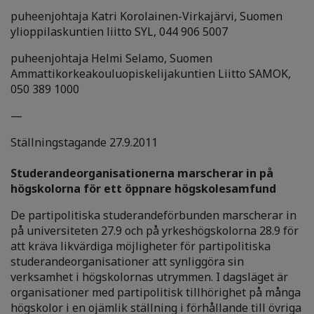
puheenjohtaja Katri Korolainen-Virkajärvi, Suomen
ylioppilaskuntien liitto SYL, 044 906 5007
puheenjohtaja Helmi Selamo, Suomen
Ammattikorkeakouluopiskelijakuntien Liitto SAMOK,
050 389 1000
—
Ställningstagande 27.9.2011
Studerandeorganisationerna marscherar in på
högskolorna för ett öppnare högskolesamfund
De partipolitiska studerandeförbunden marscherar in
på universiteten 27.9 och på yrkeshögskolorna 28.9 för
att kräva likvärdiga möjligheter för partipolitiska
studerandeorganisationer att synliggöra sin
verksamhet i högskolornas utrymmen. I dagsläget är
organisationer med partipolitisk tillhörighet på många
högskolor i en ojämlik ställning i förhållande till övriga