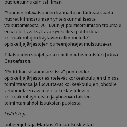
puoluetunnuksin tai ilman.
“Suomen tulevaisuuden kannalta on tärkeää saada
nuoret kiinnostumaan yhteiskunnallisesta
vaikuttamisesta. 70-luvun ylipolitisoitumisen trauma ei
enää ole hyväksyttävä syy sulkea politiikkaa
korkeakoulujen käytävien ulkopuolelle”,
opiskelijajärjestöjen puheenjohtajat muistuttavat.
Tilaisuuden suojelijana toimii opetusministeri
Jukka
Gustafsson
.
“Politiikan sisäänmarssissa” puolueiden
opiskelijajärjestöt esittelevät korkeakoulujen tiloissa
toimintaansa ja luovuttavat korkeakoulujen johdolle
vetoomuksen avoimen ja keskustelevan
korkeakouluyhteisön ja yhdenvertaisten
toimintamahdollisuuksien puolesta.
Lisätietoja:
puheenjohtaja Markus Ylimaa, Keskustan