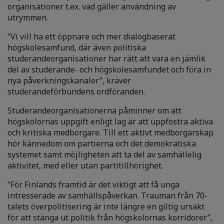
organisationer t.ex. vad gäller användning av
utrymmen.
“Vi vill ha ett öppnare och mer dialogbaserat
högskolesamfund, där även politiska
studerandeorganisationer har rätt att vara en jämlik
del av studerande- och högskolesamfundet och föra in
nya påverkningskanaler”, kräver
studerandeförbundens ordföranden.
Studerandeorganisationerna påminner om att
högskolornas uppgift enligt lag är att uppfostra aktiva
och kritiska medborgare. Till ett aktivt medborgarskap
hör kännedom om partierna och det demokratiska
systemet samt möjligheten att ta del av samhällelig
aktivitet, med eller utan partitillhörighet.
“För Finlands framtid är det viktigt att få unga
intresserade av samhällspåverkan. Trauman från 70-
talets överpolitisering är inte längre en giltig ursäkt
för att stänga ut politik från högskolornas korridorer”,