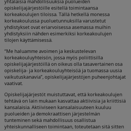
yhtäläisiä mahdollisuuksia puolueiden
opiskelijajärjestöille esitellä toimintaansa
korkeakoulujen tiloissa. Tällä hetkellä monessa
korkeakoulussa puoluetunnuksilla varustetut
yhdistykset ovat eriarvoisessa asemassa muihin
yhdistyksiin nähden esimerkiksi korkeakoulujen
tilojen käyttämisessä.
“Me haluamme avoimen ja keskustelevan
korkeakouluyhteisön, jossa myös poliittisilla
opiskelijajärjestöillä on oikeus olla tasavertainen osa
opiskelija- ja korkeakouluyhteisöä ja tuomassa uusia
vaikutuskanavia”, opiskelijajärjestöjen puheenjohtajat
vaativat.
Opiskelijajärjestöt muistuttavat, että korkeakoulujen
tehtävä on lain mukaan kasvattaa aktiivisia ja kriittisiä
kansalaisia. Aktiiviseen kansalaisuuteen kuuluu
puolueiden ja demokraattisen järjestelmän
tunteminen sekä mahdollisuus osallistua
yhteiskunnalliseen toimintaan, toteutetaan sitä sitten