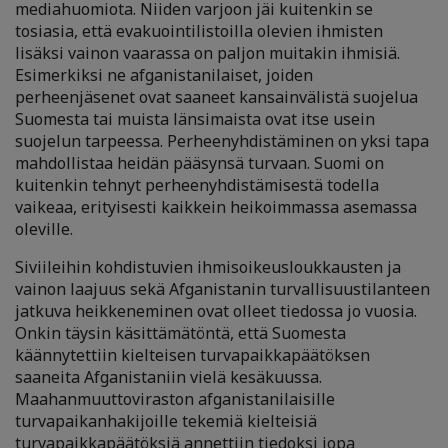
mediahuomiota. Niiden varjoon jäi kuitenkin se
tosiasia, että evakuointilistoilla olevien ihmisten
lisäksi vainon vaarassa on paljon muitakin ihmisiä.
Esimerkiksi ne afganistanilaiset, joiden
perheenjäsenet ovat saaneet kansainvälistä suojelua
Suomesta tai muista länsimaista ovat itse usein
suojelun tarpeessa. Perheenyhdistäminen on yksi tapa
mahdollistaa heidän pääsynsä turvaan. Suomi on
kuitenkin tehnyt perheenyhdistämisestä todella
vaikeaa, erityisesti kaikkein heikoimmassa asemassa
oleville.
Siviileihin kohdistuvien ihmisoikeusloukkausten ja
vainon laajuus sekä Afganistanin turvallisuustilanteen
jatkuva heikkeneminen ovat olleet tiedossa jo vuosia.
Onkin täysin käsittämätöntä, että Suomesta
käännytettiin kielteisen turvapaikkapäätöksen
saaneita Afganistaniin vielä kesäkuussa.
Maahanmuuttoviraston afganistanilaisille
turvapaikanhakijoille tekemiä kielteisiä
turvapaikkapäätöksiä annettiin tiedoksi jopa