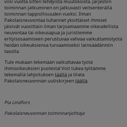
viisi vuotta sitten tehdyistä muutoksista. Järjestön
toiminnan jatkuminen on jatkuvasti veitsenterällä
toiminnan tappiollisuuden vuoksi. Ilman
Pakolaisneuvontaa tuhannet yksittäiset ihmiset
jäisivät vuosittain ilman tarjoamaamme oikeudellista
neuvontaa tai oikeusapua ja juristiemme
erityisosaamiseen perustuvaa vahvaa vaikuttamistyötä
heidän oikeuksiensa turvaamiseksi lainsäädännön
tasolla.
Tule mukaan tekemään vaikuttavaa työtä
ihmisoikeuksien puolesta! Voit tukea työtämme
tekemällä lahjoituksen
täällä
ja tilata
Pakolaisneuvonnan uutiskirjeen
täällä
.
Pia Lindfors
Pakolaisneuvonnan toiminnanjohtaja