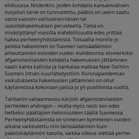
elokuussa. Niidenkin, joiden kohdalla kansainvälisen
suojelun tarve on tunnustettu, päätös on usein saatu
vasta vuosien valituskierroksen tai
uusintahakemuksen perusteella. Tämä on
viivästyttänyt vuosilla mahdollisuutta edes yrittää
hakea perheenyhdistämistä. Toisaalta monille jo
pelkkä hakeminen on Suomen lainsäädännön
aiheuttamien esteiden vuoksi mahdotonta: esimerkiksi
afganistanilaisten kohdalla hakemuksen jättäminen
vaatii kahta kallista ja hankalaa matkaa New Delhiin
Suomen Intian-suurlähetystöön. Koronapandemian
vaikutuksesta hakemusten jättäminen on ollut
käytännössä kokonaan jäissä jo yli puolitoista vuotta.
Talibanin valtaannousu kärjisti afganistanilaisten
perheiden ahdingon – mutta myös nosti sen edes
hetkeksi päättäjien tietoisuuteen täällä Suomessa.
Perheenyhdistämistä on viimeisen kymmenen vuoden
aikana vaikeutettu niin lainsäädännön kuin
päätöskäytännön tasolla, vaikka oikeus viettää perhe-