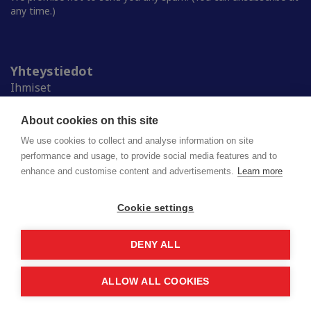
any time.)
Yhteystiedot
Ihmiset
Medialle
Ylioppilaskunnat
About cookies on this site
Alumnille
We use cookies to collect and analyse information on site
performance and usage, to provide social media features and to
enhance and customise content and advertisements.
Learn more
Suomen ylioppilaskuntien liitto (SYL) ry
Lapinrinne 2 | 00180 Helsinki
syl@syl.fi
Cookie settings
DENY ALL
Privacy policy
Saavutettavuusseloste
ALLOW ALL COOKIES
© 2026 SYL. Created by
Valve
.