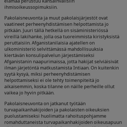
elämää perustuu kansainvälisiin
ihmisoikeussopimuksiin.
Pakolaisneuvonta ja muut pakolaisjärjestöt ovat
vaatineet perheenyhdistämisen helpottamista jo
pitkään. Juuri tällä hetkellä on sisäministeriössä
vireillä lakihanke, jolla osa tuoreimmista kiristyksistä
peruttaisiin. Afganistanilaisia ajatellen on
ulkoministeriö selvittämässä mahdollisuuksia
kiertävän konsulipalvelun järjestämiseksi
Afganistanin naapurimaissa, jotta hakijat selviäisivät
ilman järjetöntä matkustamista Intiaan. On kuitenkin
syytä kysyä, miksi perheenyhdistämisen
helpottamiseksi ei ole tehty toimenpiteitä jo
aikaisemmin, koska tilanne on näille perheille ollut
vaikea jo hyvin pitkään.
Pakolaisneuvonta on jatkanut työtään
turvapaikanhakijoiden ja pakolaisten oikeuksien
puolustamiseksi huolimatta rahoituspohjamme
romahduttaneista turvapaikanhakijoiden oikeusapuun