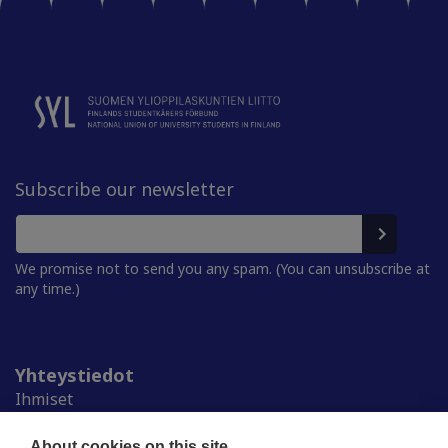
Subscribe our newsletter
We promise not to send you any spam. (You can unsubscribe at
any time.)
Yhteystiedot
Ihmiset
Medialle
Ylioppilaskunnat
About cookies on this site