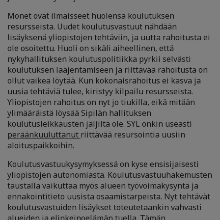
Monet ovat ilmaisseet huolensa koulutuksen
resursseista. Uudet koulutusvastuut nähdään
lisäyksenä yliopistojen tehtäviin, ja uutta rahoitusta ei
ole osoitettu. Huoli on sikäli aiheellinen, että
nykyhallituksen koulutuspolitiikka pyrkii selvästi
koulutuksen laajentamiseen ja riittävää rahoitusta on
ollut vaikea löytää. Kun kokonaisrahoitus ei kasva ja
uusia tehtäviä tulee, kiristyy kilpailu resursseista.
Yliopistojen rahoitus on nyt jo tiukilla, eikä mitään
ylimääräistä löysää Sipilän hallituksen
koulutusleikkausten jäljiltä ole. SYL onkin useasti
peräänkuuluttanut
riittävää resursointia uusiin
aloituspaikkoihin.
Koulutusvastuukysymyksessä on kyse ensisijaisesti
yliopistojen autonomiasta. Koulutusvastuuhakemusten
taustalla vaikuttaa myös alueen työvoimakysyntä ja
ennakointitieto uusista osaamistarpeista. Nyt tehtävät
koulutusvastuiden lisäykset toteutetaankin vahvasti
alueiden ja elinkeinoelämän tuella. Tämän