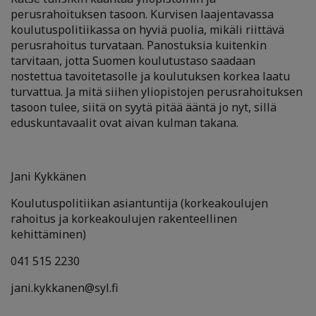
perusrahoituksen tasoon. Kurvisen laajentavassa
koulutuspolitiikassa on hyviä puolia, mikäli riittävä
perusrahoitus turvataan. Panostuksia kuitenkin
tarvitaan, jotta Suomen koulutustaso saadaan
nostettua tavoitetasolle ja koulutuksen korkea laatu
turvattua. Ja mitä siihen yliopistojen perusrahoituksen
tasoon tulee, siitä on syytä pitää ääntä jo nyt, sillä
eduskuntavaalit ovat aivan kulman takana.
Jani Kykkänen
Koulutuspolitiikan asiantuntija (korkeakoulujen
rahoitus ja korkeakoulujen rakenteellinen
kehittäminen)
041 515 2230
jani.kykkanen@syl.fi