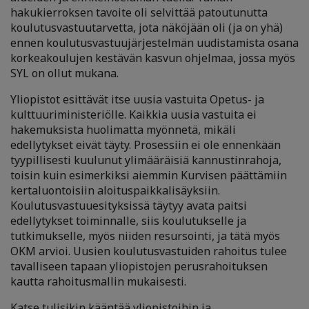
hakukierroksen tavoite oli selvittää patoutunutta
koulutusvastuutarvetta, jota näköjään oli (ja on yhä)
ennen koulutusvastuujärjestelmän uudistamista osana
korkeakoulujen kestävän kasvun ohjelmaa, jossa myös
SYL on ollut mukana.
Yliopistot esittävät itse uusia vastuita Opetus- ja
kulttuuriministeriölle. Kaikkia uusia vastuita ei
hakemuksista huolimatta myönnetä, mikäli
edellytykset eivät täyty. Prosessiin ei ole ennenkään
tyypillisesti kuulunut ylimääräisiä kannustinrahoja,
toisin kuin esimerkiksi aiemmin Kurvisen päättämiin
kertaluontoisiin aloituspaikkalisäyksiin.
Koulutusvastuuesityksissä täytyy avata paitsi
edellytykset toiminnalle, siis koulutukselle ja
tutkimukselle, myös niiden resursointi, ja tätä myös
OKM arvioi. Uusien koulutusvastuiden rahoitus tulee
tavalliseen tapaan yliopistojen perusrahoituksen
kautta rahoitusmallin mukaisesti.
Katse tulisikin kääntää yliopistoihin ja