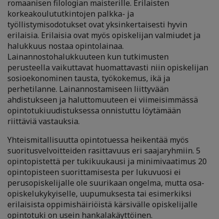
romaanisen filologian maisterille. Erilaisten
korkeakoulututkintojen palkka- ja
työllistymisodotukset ovat yksinkertaisesti hyvin
erilaisia. Erilaisia ovat myös opiskelijan valmiudet ja
halukkuus nostaa opintolainaa.
Lainannostohalukkuuteen kun tutkimusten
perusteella vaikuttavat huomattavasti niin opiskelijan
sosioekonominen tausta, työkokemus, ikä ja
perhetilanne. Lainannostamiseen liittyvään
ahdistukseen ja haluttomuuteen ei viimeisimmässä
opintotukiuudistuksessa onnistuttu löytämään
riittäviä vastauksia.
Yhteismitallisuutta opintotuessa heikentää myös
suoritusvelvoitteiden rasittavuus eri saajaryhmiin. 5
opintopistettä per tukikuukausi ja minimivaatimus 20
opintopisteen suorittamisesta per lukuvuosi ei
perusopiskelijalle ole suurikaan ongelma, mutta osa-
opiskelukykyiselle, uupumuksesta tai esimerkiksi
erilaisista oppimishäiriöistä kärsivälle opiskelijalle
opintotuki on usein hankalakäyttöinen.