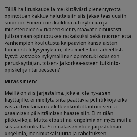
Tällä hallituskaudella merkittävästi pienentynyttä
opintotuen kakkua haluttaisiin siis jakaa taas uusiin
suuntiin. Ennen kuin kaikkien eturyhmien ja
ministeriöiden virkahenkilöt ryntäävät riemuisasti
julistamaan opintotukea ratkaisuksi sekä nuorten että
vanhempien koulutusta kaipaavien kansalaisten
toimeentulokysymyksiin, olisi mielestäni aiheellista
kysyä: vastaako nykymallinen opintotuki edes sen
peruskäyttäjän, toisen- ja korkea-asteen tutkinto-
opiskelijan tarpeeseen?
Mitäs sitten?
Meillä on siis järjestelmä, joka ei ole hyvä sen
käyttäjille, ei miellytä siitä päättäviä poliitikkoja eikä
vastaa työelämän uudelleenkouluttautumisen ja
osaamisen päivittämisen haasteisiin. Ei mitään
pikkuvikoja. Mutta eipä siinä, ongelmia on myös muilla
sosiaalietuuksilla. Suomalaisen etuusjärjestelmän
ongelmia, monimutkaisuutta ja rahoituksen