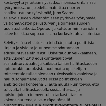
kestävyyttä yritetään nyt ratkoa monissa erilaisissa
työryhmissä: on jo edellä mainittua nuorten
osallisuustulon työryhmää, Juho Saaren
eriarvoisuuden vähentämiseen pyrkivää työryhmää,
valtioneuvoston perusturvan ja toimeliaisuuden
uudistushanketta. Opetus- ja kulttuuriministeriökin
iskee lusikkaa soppaan osana korkeakouluvisiointiaan.
Selvityksiä ja ehdotuksia tehdään, mutta poliittisia
linjoja ja visioita joutunemme odottamaan
eduskuntavaaleihin asti. Uskaltaudun veikkaamaan,
että vuoden 2019 eduskuntavaalit ovat
sosiaaliturvavaalit. Ja kaikista tämän hallituskauden
opintotukimuutoksista huolimatta opiskelijan
toimeentulo tullee olemaan tulevissakin vaaleissa ja
hallitusohjelmaneuvotteluissa poliitikkojen
ambitioiden kohteena. Ei auta muuta kuin toivoa, että
tulevalla hallituskaudella sosiaaliturvaa ja
opiskelijoiden toimeentuloa tarkasteltaisiin
kokonaisuutena, ei vain räpeltämällä
opintotukikuukausia, suoritusvelvoitteita, tulorajoja ja