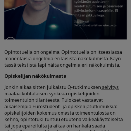
Opintotuella on ongelma. Opintotuella on itseasiassa
monenlaisia ongelmia erilaisista näkökulmista. Käyn
tässä tekstistä läpi näitä ongelmia eri näkökulmista.
Opiskelijan näkökulmasta
Jonkin aikaa sitten julkaistu Q-tutkimuksen
selvitys
maalaa kohtalaisen synkeää opiskelijoiden
toimeentulon tilanteesta. Tulokset vastaavat
aikaisempia Eurostudent- ja opiskelijatutkimuksia:
opiskelijoiden kokemus omasta toimeentulosta on
kehno, opintotuki tuntuu etuutena vaikeakäyttöiseltä
tai jopa epäreilulta ja aikaa on hankala saada