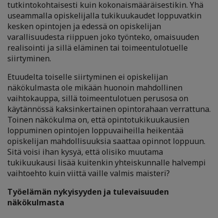
tutkintokohtaisesti kuin kokonaismääräisestikin. Yhä
useammalla opiskelijalla tukikuukaudet loppuvatkin
kesken opintojen ja edessä on opiskelijan
varallisuudesta riippuen joko työnteko, omaisuuden
realisointi ja sillä eläminen tai toimeentulotuelle
siirtyminen.
Etuudelta toiselle siirtyminen ei opiskelijan
näkökulmasta ole mikään huonoin mahdollinen
vaihtokauppa, sillä toimeentulotuen perusosa on
käytännössä kaksinkertainen opintorahaan verrattuna.
Toinen näkökulma on, että opintotukikuukausien
loppuminen opintojen loppuvaiheilla heikentää
opiskelijan mahdollisuuksia saattaa opinnot loppuun.
Sitä voisi ihan kysyä, että olisiko muutama
tukikuukausi lisää kuitenkin yhteiskunnalle halvempi
vaihtoehto kuin viittä vaille valmis maisteri?
Työelämän nykyisyyden ja tulevaisuuden
näkökulmasta