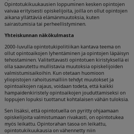
Opintotukikuukausien loppuminen kesken opintojen
vaivaa erityisesti opiskelijoita, joilla on ollut opintojen
aikana yllättäviä elämänmuutoksia, kuten
sairastumisia tai perheellistyminen.
Yhteiskunnan näkökulmasta
2000-luvulla opintotukipolitiikan kantava teema on
ollut opintoaikojen lyhentäminen ja opintojen läpäisyn
tehostaminen. Valitettavasti opintotuen kiristyksellä ei
olla saavutettu mullistavia muutoksia opiskelijoiden
valmistumisaikoihin. Kun otetaan huomioon
yliopistojen rahoitusmalliin tehdyt muutokset ja
opintoaikojen rajaus, voidaan todeta, että kaikki
hampaidenkiristely opintoaikojen jouduttamiseksi on
loppujen lopuksi tuottanut kohtalaisen vähän tuloksia.
Sen lisäksi, että opintotuella on pyritty ohjaamaan
opiskelijoita valmistumaan rivakasti, on opintotukea
myös leikattu. Opintorahan tasoa on leikattu,
opintotukikuukausia on vähennetty niin