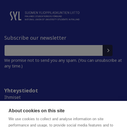
Subscribe our newsletter
We promise not to send you any spam. (You can unsubscribe at
any time.)
Yhteystiedot
Ihmiset
Medialle
Ylioppilaskunnat
About cookies on this site
Alumnille
We use cookies to collect and analyse information on site
performance and usage, to provide social media features and to