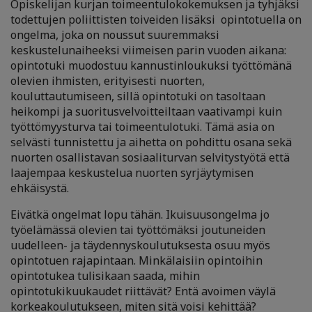
Opiskelijan kurjan toimeentulokokemuksen ja tyhjäksi
todettujen poliittisten toiveiden lisäksi opintotuella on
ongelma, joka on noussut suuremmaksi
keskustelunaiheeksi viimeisen parin vuoden aikana:
opintotuki muodostuu kannustinloukuksi työttömänä
olevien ihmisten, erityisesti nuorten,
kouluttautumiseen, sillä opintotuki on tasoltaan
heikompi ja suoritusvelvoitteiltaan vaativampi kuin
työttömyysturva tai toimeentulotuki. Tämä asia on
selvästi tunnistettu ja aihetta on pohdittu osana sekä
nuorten osallistavan sosiaaliturvan selvitystyötä että
laajempaa keskustelua nuorten syrjäytymisen
ehkäisystä.
Eivätkä ongelmat lopu tähän. Ikuisuusongelma jo
työelämässä olevien tai työttömäksi joutuneiden
uudelleen- ja täydennyskoulutuksesta osuu myös
opintotuen rajapintaan. Minkälaisiin opintoihin
opintotukea tulisikaan saada, mihin
opintotukikuukaudet riittävät? Entä avoimen väylä
korkeakoulutukseen, miten sitä voisi kehittää?