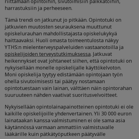
riittämään opintoihin, sivutoimisiin palkkatöihin,
harrastuksiin ja perheeseen.
Tämä trendi on jatkunut jo pitkään. Opintotuki on
jatkuvien muutosten seurauksena muuttunut
opiskelurauhan mahdollistajasta opiskelukykyä
haittaavaksi. Huoli omasta toimeentulosta näkyy
YTHS:n mielenterveyspalveluiden vastaanotoilla ja
opiskelijoiden terveystutkimuksessa
. Jatkuvat
heikennykset ovat johtaneet siihen, että opintotuki on
nykyisellään monelle opiskelijalle käyttökelvoton.
Moni opiskelija tyytyy edistämään opintojaan työn
ohella sivutoimisesti tai päätyy nostamaan
opintotuestaan vain lainan, välttäen näin opintorahan
suuruuteen nähden vaativat suoritusvelvoitteet.
Nykyisellään opintolainapainotteinen opintotuki ei ole
kaikille opiskelijoille yhdenvertainen. Yli 30 000 euron
lainataakan kanssa valmistuminen ei ole sama asia
käytännössä varmaan ammattiin valmistuvalle
lääkärille kuin pätkätyöputkeen päätyvälle