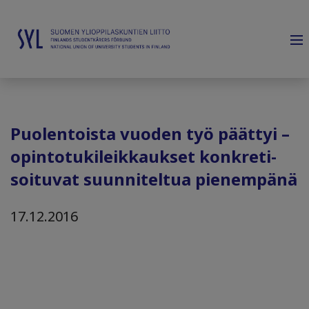
Puolen­toista vuo­den työ päät­tyi –
opinto­tuki­leikkaukset konkreti­
soituvat suun­niteltua pienem­pänä
17.12.2016