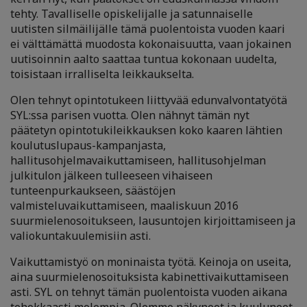
tehty. Tavalliselle opiskelijalle ja satunnaiselle
uutisten silmäilijälle tämä puolentoista vuoden kaari
ei välttämättä muodosta kokonaisuutta, vaan jokainen
uutisoinnin aalto saattaa tuntua kokonaan uudelta,
toisistaan irralliselta leikkaukselta.
Olen tehnyt opintotukeen liittyvää edunvalvontatyötä
SYL:ssa parisen vuotta. Olen nähnyt tämän nyt
päätetyn opintotukileikkauksen koko kaaren lähtien
koulutuslupaus-kampanjasta,
hallitusohjelmavaikuttamiseen, hallitusohjelman
julkitulon jälkeen tulleeseen vihaiseen
tunteenpurkaukseen, säästöjen
valmisteluvaikuttamiseen, maaliskuun 2016
suurmielenosoitukseen, lausuntojen kirjoittamiseen ja
valiokuntakuulemisiin asti.
Vaikuttamistyö on moninaista työtä. Keinoja on useita,
aina suurmielenosoituksista kabinettivaikuttamiseen
asti. SYL on tehnyt tämän puolentoista vuoden aikana