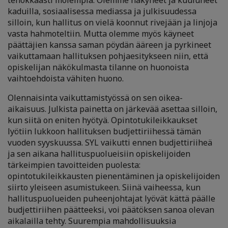
tehokkaasti molempia. Olemme näkyneet ja kuuluneet
kaduilla, sosiaalisessa mediassa ja julkisuudessa
silloin, kun hallitus on vielä koonnut rivejään ja linjoja
vasta hahmoteltiin. Mutta olemme myös käyneet
päättäjien kanssa saman pöydän ääreen ja pyrkineet
vaikuttamaan hallituksen pohjaesitykseen niin, että
opiskelijan näkökulmasta tilanne on huonoista
vaihtoehdoista vähiten huono.
Olennaisinta vaikuttamistyössä on sen oikea-
aikaisuus. Julkista painetta on järkevää asettaa silloin,
kun siitä on eniten hyötyä. Opintotukileikkaukset
lyötiin lukkoon hallituksen budjettiriihessä tämän
vuoden syyskuussa.
SYL vaikutti ennen budjettiriiheä
ja sen aikana hallituspuolueisiin opiskelijoiden
tärkeimpien tavoitteiden puolesta:
opintotukileikkausten pienentäminen ja opiskelijoiden
siirto yleiseen asumistukeen.
Siinä vaiheessa, kun
hallituspuolueiden puheenjohtajat lyövät kättä päälle
budjettiriihen päätteeksi, voi päätöksen sanoa olevan
aikalailla tehty. Suurempia mahdollisuuksia