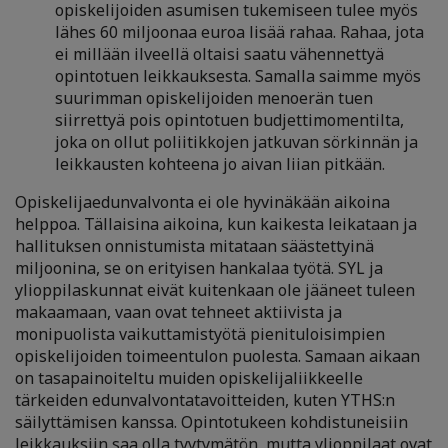
opiskelijoiden asumisen tukemiseen tulee myös
lähes 60 miljoonaa euroa lisää rahaa. Rahaa, jota
ei millään ilveellä oltaisi saatu vähennettyä
opintotuen leikkauksesta. Samalla saimme myös
suurimman opiskelijoiden menoerän tuen
siirrettyä pois opintotuen budjettimomentilta,
joka on ollut poliitikkojen jatkuvan sörkinnän ja
leikkausten kohteena jo aivan liian pitkään.
Opiskelijaedunvalvonta ei ole hyvinäkään aikoina
helppoa. Tällaisina aikoina, kun kaikesta leikataan ja
hallituksen onnistumista mitataan säästettyinä
miljoonina, se on erityisen hankalaa työtä. SYL ja
ylioppilaskunnat eivät kuitenkaan ole jääneet tuleen
makaamaan, vaan ovat tehneet aktiivista ja
monipuolista vaikuttamistyötä pienituloisimpien
opiskelijoiden toimeentulon puolesta. Samaan aikaan
on tasapainoiteltu muiden opiskelijaliikkeelle
tärkeiden edunvalvontatavoitteiden, kuten YTHS:n
säilyttämisen kanssa. Opintotukeen kohdistuneisiin
leikkauksiin saa olla tyytymätön, mutta ylioppilaat ovat