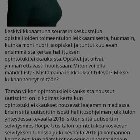
keskiviikkoaamuna seurasin keskustelua
opiskelijoiden toimeentulon leikkaamisesta, huomasin,
kuinka moni nuori ja opiskelija tuntui kuulevan
ensimmäistä kertaa hallituksen
opintotukileikkauksista. Opiskelijat olivat
ymmärrettävästi huolissaan: Miten voi olla
mahdollista? Mistä nämä leikkaukset tulevat? Miksei
kukaan tehnyt mitään?
Tämän viikon opintotukileikkauksista noussut
uutisointi on jo kolmas kerta kun
opintotukileikkaukset nousevat laajemmin mediassa.
Ensin siitä uutisoitiin isosti hallitusohjelman julkitulon
yhteydessä keväällä 2015, sitten siitä uutisoitiin
selvitysmies Roope Uusitalon opintotukea koskevan
selvityksen tullessa julki keväällä 2016 ja kolmannen
kerran nyt, kun päätökset on eduskunnassa vihdoin