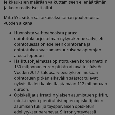
leikkauksien määrään vaikuttamiseen ei enää tämän
jälkeen realistisesti ollut.
Mitä SYL sitten sai aikaiseksi tämän puolentoista
vuoden aikana
Huonoista vaihtoehdoista paras:
opintotukijärjestelmän nykyrakenne säilyi, eli
opintotuessa on edelleen opintoraha ja
opintotukea saa samansuuruisena opintojen
alusta loppuun.
Hallitusohjelmassa opintotukeen kohdennettiin
150 miljoonan euron pitkän aikavälin säästöt.
Vuoden 2017 talousarvioesityksen mukaan
opintotuen pitkän aikavälin säästöt tulevat
nykyisillä leikkauksilla jäämään 112 miljoonaan
euroon.
Opiskelijat siirrettiin yleisen asumistuen piiriin,
minkä myötä pienituloisimpien opiskelijoiden
asumisen tuki ja täyspäiväisen opiskelun
edellytykset paranevat. Siirron yhteydessä