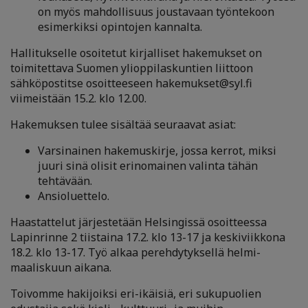
on myös mahdollisuus joustavaan työntekoon
esimerkiksi opintojen kannalta.
Hallitukselle osoitetut kirjalliset hakemukset on
toimitettava Suomen ylioppilaskuntien liittoon
sähköpostitse osoitteeseen hakemukset@syl.fi
viimeistään 15.2. klo 12.00.
Hakemuksen tulee sisältää seuraavat asiat:
Varsinainen hakemuskirje, jossa kerrot, miksi
juuri sinä olisit erinomainen valinta tähän
tehtävään.
Ansioluettelo.
Haastattelut järjestetään Helsingissä osoitteessa
Lapinrinne 2 tiistaina 17.2. klo 13-17 ja keskiviikkona
18.2. klo 13-17. Työ alkaa perehdytyksellä helmi-
maaliskuun aikana.
Toivomme hakijoiksi eri-ikäisiä, eri sukupuolien