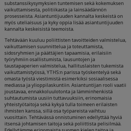
substanssikysymyksien tuntemisen sekä kokemuksen
vaikuttamisesta, politiikasta ja lainsäädännön
prosesseista. Asiantuntijuuden kannalta keskeistä on
myös uteliaisuus ja kyky oppia lisää asiantuntijuuden
kannalta keskeisistä teemoista.
Tehtävään kuuluu poliittisten tavoitteiden valmistelua,
vaikuttamisen suunnittelua ja toteuttamista,
sidosryhmien ja päättäjien tapaamisia, erilaisiin
työryhmiin osallistumista, lausuntojen ja
taustapaperien valmistelua, hallituslaisten tukemista
vaikuttamistyössä, YTHS:n parissa työskentelyä sekä
omasta työstä viestimistä esimerkiksi sosiaalisessa
mediassa ja ylioppilaskuntiin. Asiantuntijan rooli vaatii
joustavaa, ennakkoluulotonta ja lämminhenkistä
suhtautumista uusiin tuttavuuksiin, erinomaisia
yhteistyötaitoja sekä kykyä tulla toimeen erilaisten
ihmisten kanssa, sillä osa työpareista vaihtuu
vuosittain. Tehtävässä onnistuminen edellyttää hyviä
itsensä johtamisen taitoja sekä poliittista pelisilmää.
Edellytämme erinomaista suomen kielen taitoa ja