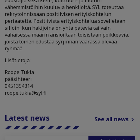
edustajia sekä kieli-, kulttuuri- ja muihin
vähemmistöihin kuuluvia henkilöitä. SYL toteuttaa
rekrytoinnissaan positiivisen erityiskohtelun
periaatetta. Positiivista erityiskohtelua sovelletaan
silloin, kun hakijoina on yhtä päteviä tai vain
vähäisessä määrin ansioiltaan toisistaan poikkeavia,
joista toinen edustaa syrjinnän vaarassa olevaa
ryhmää.
Lisätietoja:
Roope Tukia
pääsihteeri
0451354314
roope.tukia@syl.fi
Latest news
See all news