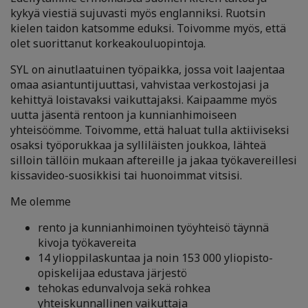
kykyä viestiä sujuvasti myös englanniksi. Ruotsin
kielen taidon katsomme eduksi. Toivomme myös, että
olet suorittanut korkeakouluopintoja.
SYL on ainutlaatuinen työpaikka, jossa voit laajentaa
omaa asiantuntijuuttasi, vahvistaa verkostojasi ja
kehittyä loistavaksi vaikuttajaksi. Kaipaamme myös
uutta jäsentä rentoon ja kunnianhimoiseen
yhteisöömme. Toivomme, että haluat tulla aktiiviseksi
osaksi työporukkaa ja sylliläisten joukkoa, lähteä
silloin tällöin mukaan aftereille ja jakaa työkavereillesi
kissavideo-suosikkisi tai huonoimmat vitsisi.
Me olemme
rento ja kunnianhimoinen työyhteisö täynnä
kivoja työkavereita
14 ylioppilaskuntaa ja noin 153 000 yliopisto-
opiskelijaa edustava järjestö
tehokas edunvalvoja sekä rohkea
yhteiskunnallinen vaikuttaja