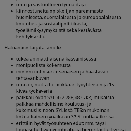
reilu ja vastuullinen työnantaja
kiinnostuneita opiskelijan paremmasta
huomisesta, suomalaisesta ja eurooppalaisesta
koulutus- ja sosiaalipolitiikasta,
työelämäkysymyksistä sekä kestävästä
kehityksestä.
Haluamme tarjota sinulle
tukea ammattilaisena kasvamisessa
monipuolista kokemusta
mielenkiintoisen, itsenäisen ja haastavan
tehtävänkuvan
rennon, mutta tarmokkaan työyhteisön ja 15
kivaa työkaveria
palkkaluokan SYL 4 (2 788,48 €/kk) mukaista
palkkaa mahdollisine koulutus- ja
kokemuslisineen. SYLissä TES:n mukainen
kokoaikainen työaika on 32,5 tuntia viikossa.
erittäin hyvät työsuhteen edut: mm. täysi
lounasetu, hyvinvointiraha ja hierontaetu. Työssä