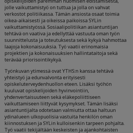
opiskelijoiden paremman huomisen edistämisestä,
jolle vaikuttamistyö on tuttua ja jolla on vahvat
verkostot politiikassa. Tämän ansiosta osaat toimia
oikea-aikaisesti ja oikeissa paikoissa SYLin
vaikuttamistyössä. Sosiaalipolitiikan asiantuntijan
tehtävä on vaativa ja edellyttää vastuuta oman työn
suunnittelusta ja toteutuksesta sekä kykyä hahmottaa
laajoja kokonaisuuksia. Työ vaatii erinomaisia
projektien ja kokonaisuuksien hallintataitoja sekä
terävää priorisointikykyä.
Työnkuvan ytimessä ovat YTHS:n kanssa tehtävä
yhteistyö ja edunvalvonta erityisesti
opiskeluterveydenhuollon eteen. Lisäksi työhön
kuuluvat opiskelijoiden hyvinvointiin,
yhdenvertaisuuteen sekä eläkepoliittiseen
vaikuttamiseen liittyvät kysymykset. Tämän lisäksi
asiantuntijalta odotetaan valmiutta ottaa haltuun
ydinalueen ulkopuolisia vastuita henkilön oman
kiinnostuksen ja SYLin kulloisenkin tarpeen pohjalta.
Työ vaatii tekijältään keskeisten ja ajankohtaisten