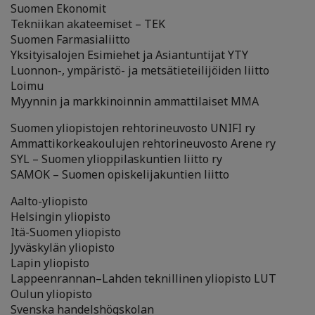
Suomen Ekonomit
Tekniikan akateemiset – TEK
Suomen Farmasialiitto
Yksityisalojen Esimiehet ja Asiantuntijat YTY
Luonnon-, ympäristö- ja metsätieteilijöiden liitto
Loimu
Myynnin ja markkinoinnin ammattilaiset MMA
Suomen yliopistojen rehtorineuvosto UNIFI ry
Ammattikorkeakoulujen rehtorineuvosto Arene ry
SYL – Suomen ylioppilaskuntien liitto ry
SAMOK – Suomen opiskelijakuntien liitto
Aalto-yliopisto
Helsingin yliopisto
Itä-Suomen yliopisto
Jyväskylän yliopisto
Lapin yliopisto
Lappeenrannan–Lahden teknillinen yliopisto LUT
Oulun yliopisto
Svenska handelshögskolan