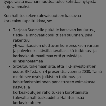
työperäistä maahanmuuttoa tulee kehittää nykyistä
sujuvammaksi.
Kun hallitus tekee tulevaisuuteen katsovaa
korkeakoulupolitiikkaa, se:
Tarjoaa Suomelle pitkälle katsovan koulutus-,
tiede- ja innovaatiopoliittisen suunnan, joka
rakentuu
yli vaalikausien ulottuvan konsensuksen varaan
ja palvelee kestävällä tavalla sekä tutkimus- ja
korkeakoulumaailmaa että yrityksiä ja
elinkeinoelämää.
Sitoutuu tukemaan sitä, että TKI-investointien
osuus BKT:stä on 4 prosenttia vuonna 2030. Tämä
merkitsee myös julkisten tutkimus- ja
kehittämistoiminnan panostusten voimakasta
kasvua ja
korkeakoulujen rahoituksen korottamista
tulevalla hallituskaudella. Hallitus lisää
korkeakoulujen