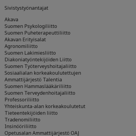
Sivistystyönantajat
Akava
Suomen Psykologiliitto
Suomen Puheterapeuttiliitto
Akavan Erityisalat
Agronomiliitto
Suomen Lakimiesliitto
Diakoniatyöntekijöiden Liitto
Suomen Työterveyshoitajaliitto
Sosiaalialan korkeakoulutettujen
Ammattijärjestö Talentia
Suomen Hammaslääkäriliitto
Suomen Terveydenhoitajaliitto
Professoriliitto
Yhteiskunta-alan korkeakoulutetut
Tieteentekijöiden liitto
Tradenomiliitto
Insinööriliitto
Opetusalan Ammattijärjestö OAJ