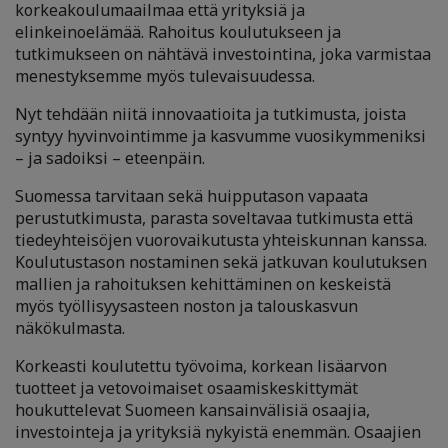
korkeakoulumaailmaa että yrityksiä ja
elinkeinoelämää. Rahoitus koulutukseen ja
tutkimukseen on nähtävä investointina, joka varmistaa
menestyksemme myös tulevaisuudessa.
Nyt tehdään niitä innovaatioita ja tutkimusta, joista
syntyy hyvinvointimme ja kasvumme vuosikymmeniksi
– ja sadoiksi – eteenpäin.
Suomessa tarvitaan sekä huipputason vapaata
perustutkimusta, parasta soveltavaa tutkimusta että
tiedeyhteisöjen vuorovaikutusta yhteiskunnan kanssa.
Koulutustason nostaminen sekä jatkuvan koulutuksen
mallien ja rahoituksen kehittäminen on keskeistä
myös työllisyysasteen noston ja talouskasvun
näkökulmasta.
Korkeasti koulutettu työvoima, korkean lisäarvon
tuotteet ja vetovoimaiset osaamiskeskittymät
houkuttelevat Suomeen kansainvälisiä osaajia,
investointeja ja yrityksiä nykyistä enemmän. Osaajien