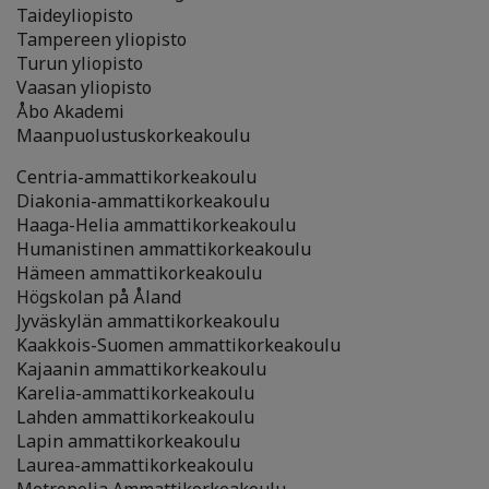
Taideyliopisto
Tampereen yliopisto
Turun yliopisto
Vaasan yliopisto
Åbo Akademi
Maanpuolustuskorkeakoulu
Centria-ammattikorkeakoulu
Diakonia-ammattikorkeakoulu
Haaga-Helia ammattikorkeakoulu
Humanistinen ammattikorkeakoulu
Hämeen ammattikorkeakoulu
Högskolan på Åland
Jyväskylän ammattikorkeakoulu
Kaakkois-Suomen ammattikorkeakoulu
Kajaanin ammattikorkeakoulu
Karelia-ammattikorkeakoulu
Lahden ammattikorkeakoulu
Lapin ammattikorkeakoulu
Laurea-ammattikorkeakoulu