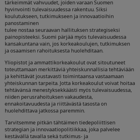
tärkeimmät vahvuudet, joiden varaan Suomen
hyvinvointi tulevaisuudessa rakentuu. Siksi
koulutukseen, tutkimukseen ja innovaatioihin
panostaminen
tulee nostaa seuraavan hallituksen strategiseksi
painopisteeksi. Suomi pärjää myös tulevaisuudessa
kansakuntana vain, jos korkeakoulujen, tutkimuksen
ja osaamisen rahoituksesta huolehditaan.
Yliopistot ja ammattikorkeakoulut ovat sitoutuneet
toteuttamaan merkittäviä yhteiskunnallisia tehtäviään
ja kehittävät joustavasti toimintaansa vastaamaan
yhteiskunnan tarpeita. Jotta korkeakoulut voivat hoitaa
tehtävänsä menestyksekkäästi myös tulevaisuudessa,
niiden perusrahoituksen vakaudesta,
ennakoitavuudesta ja riittävästä tasosta on
huolehdittava jatkossa paremmin.
Tarvitsemme pitkän tähtäimen tiedepoliittisen
strategian ja innovaatiopolitiikkaa, joka palvelee
kestävällä tavalla sekä tutkimus- ja