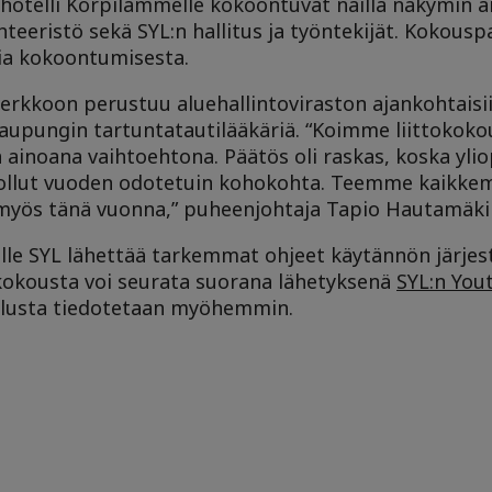
 hotelli Korpilammelle kokoontuvat näillä näkymin 
teeristö sekä SYL:n hallitus ja työntekijät. Kokouspa
ia kokoontumisesta.
erkkoon perustuu aluehallintoviraston ajankohtaisii
aupungin tartuntatautilääkäriä. “Koimme liittokok
 ainoana vaihtoehtona. Päätös oli raskas, koska ylio
ollut vuoden odotetuin kohokohta. Teemme kaikkem
 myös tänä vuonna,” puheenjohtaja Tapio Hautamä
mille SYL lähettää tarkemmat ohjeet käytännön järjes
tokokousta voi seurata suorana lähetyksenä
SYL:n You
ulusta tiedotetaan myöhemmin.