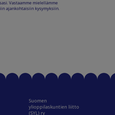
ssasi. Vastaamme mielellämme
iin ajankohtaisiin kysymyksiin.
Suomen
ylioppilaskuntien liitto
(SYL) ry