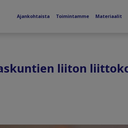
Ajankohtaista
Toimintamme
Materiaalit
skuntien liiton liittok