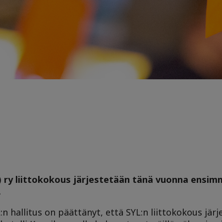
L) ry liittokokous järjestetään tänä vuonna ensim
.
:n hallitus on päättänyt, että SYL:n liittokokous jär