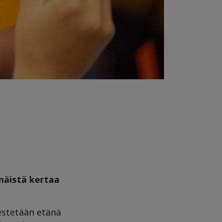
mäistä kertaa
jestetään etänä