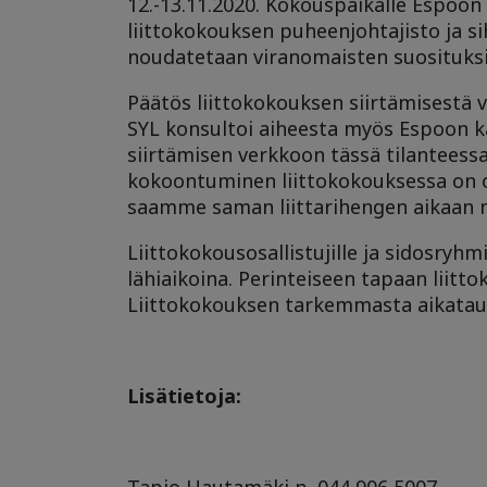
12.-13.11.2020. Kokouspaikalle Espoon
liittokokouksen puheenjohtajisto ja sih
noudatetaan viranomaisten suosituks
Päätös liittokokouksen siirtämisestä v
SYL konsultoi aiheesta myös Espoon k
siirtämisen verkkoon tässä tilanteessa
kokoontuminen liittokokouksessa on 
saamme saman liittarihengen aikaan
Liittokokousosallistujille ja sidosryh
lähiaikoina. Perinteiseen tapaan liit
Liittokokouksen tarkemmasta aikata
Lisätietoja:
Tapio Hautamäki p. 044 906 5007