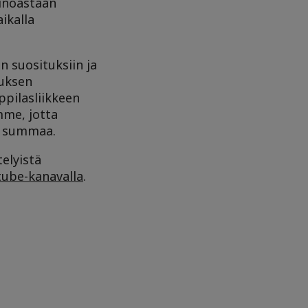
ainoastaan
ikalla
n suosituksiin ja
ouksen
ppilasliikkeen
me, jotta
ki summaa.
telyistä
tube-kanavalla
.