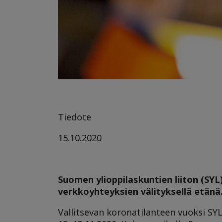
Tiedote
15.10.2020
Suomen ylioppilaskuntien liiton (SY
verkkoyhteyksien välityksellä etänä
Vallitsevan koronatilanteen vuoksi SYL