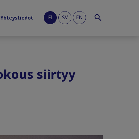
FI
SV
EN
Yhteystiedot
okous siirtyy