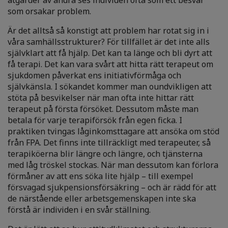
åtgärder av andra ses individen ofta som ett besvär
som orsakar problem.
Är det alltså så konstigt att problem har rotat sig in i
våra samhällsstrukturer? För tillfället är det inte alls
självklart att få hjälp. Det kan ta länge och bli dyrt att
få terapi. Det kan vara svårt att hitta rätt terapeut om
sjukdomen påverkat ens initiativförmåga och
självkänsla. I sökandet kommer man oundvikligen att
stöta på besvikelser när man ofta inte hittar rätt
terapeut på första försöket. Dessutom måste man
betala för varje terapiförsök från egen ficka. I
praktiken tvingas låginkomsttagare att ansöka om stöd
från FPA. Det finns inte tillräckligt med terapeuter, så
terapiköerna blir längre och längre, och tjänsterna
med låg tröskel stockas. När man dessutom kan förlora
förmåner av att ens söka lite hjälp – till exempel
försvagad sjukpensionsförsäkring – och är rädd för att
de närstående eller arbetsgemenskapen inte ska
förstå är individen i en svår ställning.