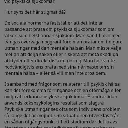
vid psykiska sjukdomar.
Hur syns det här stigmat då?
De sociala normerna fastställer att det inte är
passande att prata om psykiska sjukdomar som om
vilken som helst annan sjukdom. Man kan till och med
tvingas överväga noggrant före man pratar om tidigare
utmaningar med den mentala hälsan. Man måste välja
mellan att dölja saken eller riskera att möta skadliga
attityder eller direkt diskriminering. Man täcks inte
nödvändigtvis ens prata med sina närmaste om sin
mentala hälsa – eller så vill man inte oroa dem.
I samband med frågor som relaterar till psykisk hälsa
kan det förekomma förringande och en oförmåga eller
ovilja att erkänna psykiska sjukdomar. Å andra sidan
används kökspsykologins resultat som slagträ.
Psykiska utmaningar ses ofta som individens problem
så länge det är möjligt. Om situationen utvecklas från
en sådan utgångspunkt till ett stadium där det krävs