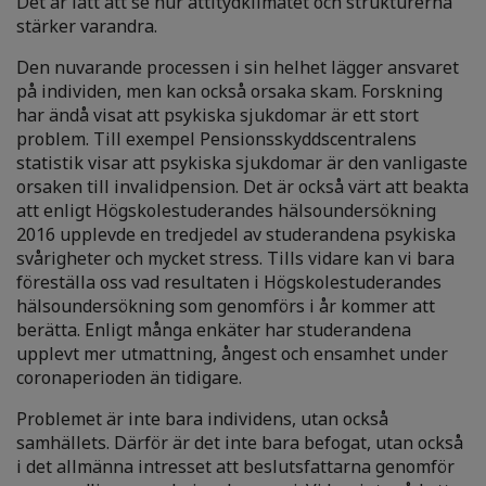
Det är lätt att se hur attitydklimatet och strukturerna
stärker varandra.
Den nuvarande processen i sin helhet lägger ansvaret
på individen, men kan också orsaka skam. Forskning
har ändå visat att psykiska sjukdomar är ett stort
problem. Till exempel Pensionsskyddscentralens
statistik visar att psykiska sjukdomar är den vanligaste
orsaken till invalidpension. Det är också värt att beakta
att enligt Högskolestuderandes hälsoundersökning
2016 upplevde en tredjedel av studerandena psykiska
svårigheter och mycket stress. Tills vidare kan vi bara
föreställa oss vad resultaten i Högskolestuderandes
hälsoundersökning som genomförs i år kommer att
berätta. Enligt många enkäter har studerandena
upplevt mer utmattning, ångest och ensamhet under
coronaperioden än tidigare.
Problemet är inte bara individens, utan också
samhällets. Därför är det inte bara befogat, utan också
i det allmänna intresset att beslutsfattarna genomför