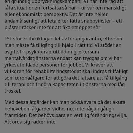
en grundlig uppryckningskampanj. Vi har inte råd att
låta situationen fortsätta så här – ur varken mänskligt
eller ekonomiskt perspektiv. Det är inte heller
ändamålsenligt att leta efter lätta snabbvinster – ett
plåster räcker inte för att fixa ett öppet sår.
FSF stöder ibruktagandet av terapigarantin, eftersom
man måste få tillgång till hjälp i rätt tid. Vi stöder en
avgiftsfri psykoterapiutbildning, eftersom
mentalvårdstjänsterna endast kan tryggas om vi har
yrkesutbildade personer för jobbet. Vi kräver att
villkoren för rehabiliteringsstödet ska lindras tillfälligt
som coronaåtgärd för att göra det lättare att få tillgång
till terapi och frigöra kapaciteten i tjänsterna med låg
tröskel.
Med dessa åtgärder kan man också svara på det akuta
behovet om åtgärder vidtas nu, inte någon gång i
framtiden. Det behövs bara en verklig förändringsvilja.
Att oroa sig räcker inte.