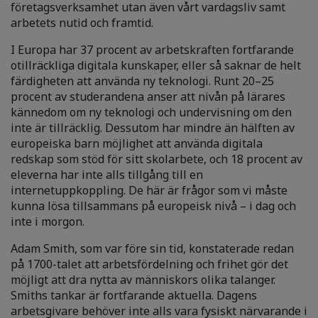
företagsverksamhet utan även vårt vardagsliv samt
arbetets nutid och framtid.
I Europa har 37 procent av arbetskraften fortfarande
otillräckliga digitala kunskaper, eller så saknar de helt
färdigheten att använda ny teknologi. Runt 20–25
procent av studerandena anser att nivån på lärares
kännedom om ny teknologi och undervisning om den
inte är tillräcklig. Dessutom har mindre än hälften av
europeiska barn möjlighet att använda digitala
redskap som stöd för sitt skolarbete, och 18 procent av
eleverna har inte alls tillgång till en
internetuppkoppling. De här är frågor som vi måste
kunna lösa tillsammans på europeisk nivå – i dag och
inte i morgon.
Adam Smith, som var före sin tid, konstaterade redan
på 1700-talet att arbetsfördelning och frihet gör det
möjligt att dra nytta av människors olika talanger.
Smiths tankar är fortfarande aktuella. Dagens
arbetsgivare behöver inte alls vara fysiskt närvarande i