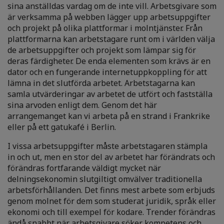
sina anställdas vardag om de inte vill. Arbetsgivare som
är verksamma på webben lägger upp arbetsuppgifter
och projekt på olika plattformar i molntjänster. Från
plattformarna kan arbetstagare runt om i världen välja
de arbetsuppgifter och projekt som lämpar sig för
deras färdigheter. De enda elementen som krävs är en
dator och en fungerande internetuppkoppling för att
lämna in det slutförda arbetet. Arbetstagarna kan
samla utvärderingar av arbetet de utfört och fastställa
sina arvoden enligt dem. Genom det här
arrangemanget kan vi arbeta på en strand i Frankrike
eller på ett gatukafé i Berlin.
I vissa arbetsuppgifter måste arbetstagaren stämpla
in och ut, men en stor del av arbetet har förändrats och
förändras fortfarande väldigt mycket när
delningsekonomin slutgiltigt omvälver traditionella
arbetsförhållanden. Det finns mest arbete som erbjuds
genom molnet för dem som studerat juridik, språk eller
ekonomi och till exempel för kodare. Trender förändras
ändå snabbt när arbetsgivare söker kompetens och