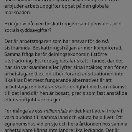
erbjuder arbetsuppgifter öppet på den globala
marknaden.
Hur gör vi då med beskattningen samt pensions- och
socialskyddsavgifter?
Det är arbetstagaren som har ansvar för de två
sistnämnda. Beskattningsfrågan är mer komplicerad.
Samma fråga berör delningsekonomin i större
utsträckning. Ett företag betalar skatt i landet där det
har sin verksamhet eller lyfter sina intäkter, men för en
arbetstagare (t.ex. en Uber-förare) är situationen inte
lika klar. Det mest fungerande alternativet är att
arbetstagaren betalar skatt i enlighet med sin inkomst
till det land där hen är bosatt, precis som fast anställda
eller snuttjobbare nu gör.
För många av oss
millennials
är det klart att vi inte vill
vara bundna till samma land och valuta hela livet. Ett
egnahemshus vid en sjö och flera årtionden hos samma
arbetsgivare känns inte längre lika lockande. Det är