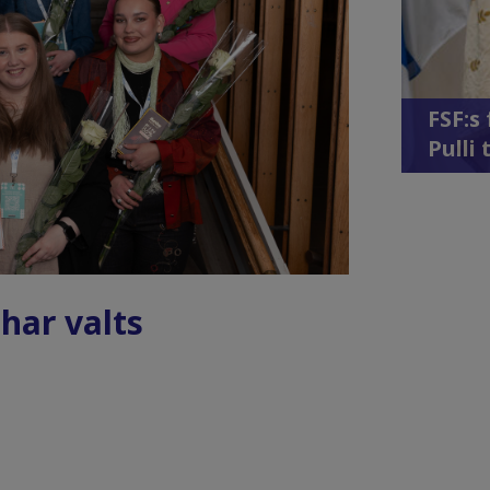
FSF:s
Pulli 
 har valts