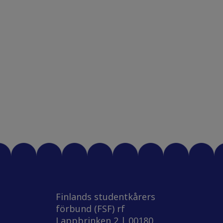
Finlands studentkårers
förbund (FSF) rf
Lappbrinken 2 | 00180