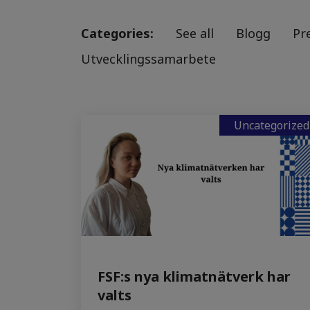
Categories:
See all
Blogg
Pr
Utvecklingssamarbete
Uncategorized
FSF:s nya klimatnätverk har
valts