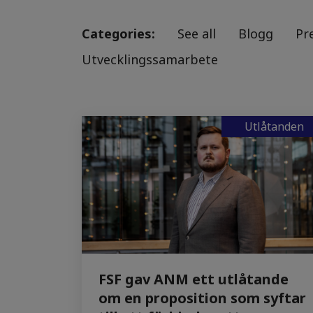
Categories:
See all
Blogg
Pr
Utvecklingssamarbete
Utlåtanden
FSF gav ANM ett utlåtande
om en proposition som syftar