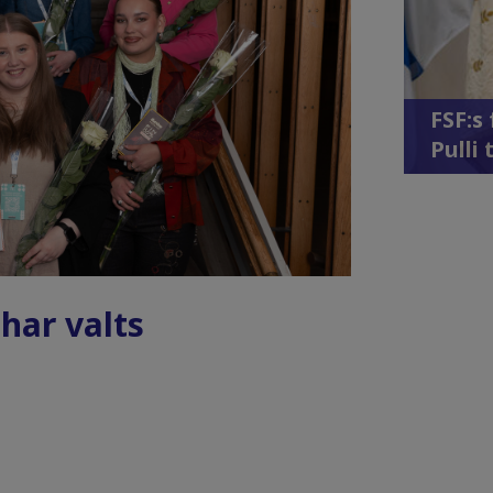
FSF:s
Pulli 
 har valts