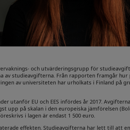
vervaknings- och utvärderingsgrupp för studieavgift
na av studieavgifterna. Från rapporten framgår hur
ringen av universiteten har urholkats i Finland på g
der utanför EU och EES infördes år 2017. Avgifterna
högst upp på skalan i den europeiska jämförelsen (Bo
reskrivs i lagen är endast 1 500 euro.
rade effekten. Studieavgifterna har lett till att en