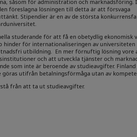
na, såsom för administration och marknadsföring. I
den föreslagna lösningen till detta är att försvaga
uttänkt. Stipendier är en av de största konkurrensf
ärduniversitet.
ella studerande för att få en obetydlig ekonomisk 
p hinder för internationaliseringen av universiteten
tnadsfri utbildning. En mer förnuftig lösning vore 
sinstitutioner och att utveckla tjänster och markna
nde som inte är beroende av studieavgifter. Finland
nte göras utifrån betalningsförmåga utan av kompete
tå från att ta ut studieavgifter.