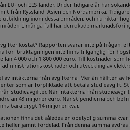
ån EU- och EES-länder. Under tidigare år har sökan
it från Ryssland, Asien och Nordamerika. Tidigare
e utbildning inom dessa områden, och nu riktar hög
 områden. I många fall har den ökade marknadsförin
gifter kostat? Rapporten svarar inte på frågan, e
för ibruktagningen inte finns tillgänglig för högsk
lan 4 000 och 1 800 000 euro. Till kostnader som h
 administrationskostnader och utveckling av elektr
l av intäkterna från avgifterna. Mer än hälften av 
udenter som är förpliktade att betala studieavgift. S
från studieavgifter. När intäkterna från studieavgift
re än 43 miljoner euro. När stipendierna och befri
nns bara drygt 14 miljoner kvar.
ationen finns det således en obetydlig summa kvar 
inte heller jämnt fördelad. Från denna summa avdras 