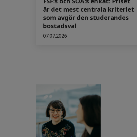
FSF:s och SOA:s enkät: Priset
är det mest centrala kriteriet
som avgör den studerandes
bostadsval
07.07.2026