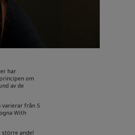
er har
 principen om
rund av de
 varierar från 5
logna With
 större andel