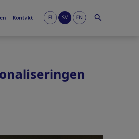
FI
SV
EN
len
Kontakt
onaliseringen