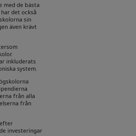
de med de bästa
 har det också
skolorna sin
gen även krävt
ftersom
olor.
ar inkluderats
oniska system.
högskolorna
tipendierna
erna från alla
elserna från
efter
de investeringar