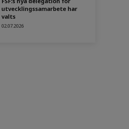
FSF:s nya delegation för
utvecklingssamarbete har
valts
02.07.2026