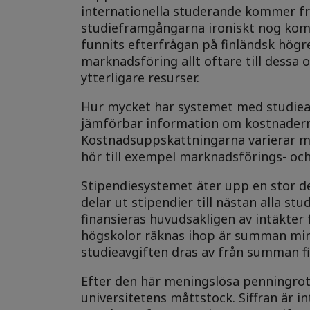
internationella studerande kommer fr
studieframgångarna ironiskt nog komm
funnits efterfrågan på finländsk högr
marknadsföring allt oftare till dessa
ytterligare resurser.
Hur mycket har systemet med studieav
jämförbar information om kostnaderna 
Kostnadsuppskattningarna varierar mel
hör till exempel marknadsförings- och
Stipendiesystemet äter upp en stor de
delar ut stipendier till nästan alla st
finansieras huvudsakligen av intäkter 
högskolor räknas ihop är summan mind
studieavgiften dras av från summan fi
Efter den här meningslösa penningrot
universitetens måttstock. Siffran är 