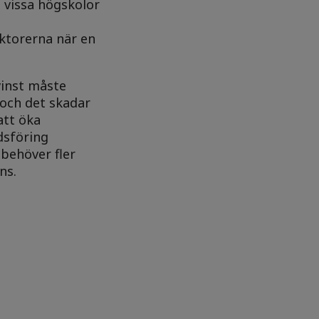
 vissa högskolor
aktorerna när en
vinst måste
 och det skadar
att öka
dsföring
 behöver fler
ns.