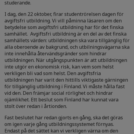
studerande.
I dag, den 22 oktober, firar studentrörelsen dagen för
avgiftsfri utbildning. Vi vill påminna läsaren om den
betydelse som avgiftsfri utbildning har för det finska
samhället. Avgiftsfri utbildning är en del av det finska
samhällets värden: utbildningen ska vara tillgänglig för
alla oberoende av bakgrund, och utbilningsvägarna ska
inte innehålla återvändsgränder som hindrar
utbildningen. När utgångspunkten är att utbildningen
inte utgör en ekonomisk risk, kan vem som helst
verkligen bli vad som helst. Den avgiftsfria
utbildningen har varit den hittills viktigaste gärningen
för tillgänglig utbildning i Finland. Vi måste hålla fast
vid den. Den främjar social rörlighet och hindrar
ojämlikhet. Ett beslut som Finland har kunnat vara
stolt över redan i årtionden.
Fast beslutet har redan gjorts en gång, ska det göras
om igen varje gång utbildningssystemet förnyas.
Endast på det sättet kan vi verkligen värna om den