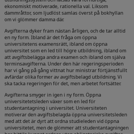
ekonomiskt motiverade, rationella val. Liksom
dammråttor, som ljudlöst samlas överst på bokhyllan
om vi glömmer damma där.
Avgifterna dyker fram nästan årligen, och de tar alltid
en ny form. Ibland är det fråga om öppna
universitetens examensrätt, ibland om öppna
universitet som en led till högre utbildning, ibland om
att avgiftsbelägga andra examen och ibland om själva
terminsavgifterna. Under den här regeringsperioden
har vi gång på gång vittnat hur ministrar förtjänstfullt
avfärdar olika former av avgiftsbelagd utbildning. Vi
ska tacka regeringen för det, men arbetet fortsätter.
Avgifterna smyger in igen i ny form. Öppna
universitetetsleden växer som en led för
studentantagning i universitet. Universiteten
motiverar den avgiftsbelagda öppna universitetsleden
med att det är dyrt att ordna studieleden vid öppna
universitetet, men de glömmer att studentantagningen