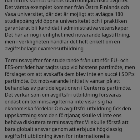
har hittils kunnat ordnas utan obligatoriska avgifter.
Det värsta exemplet kommer från Östra Finlands och
Vasa universitet, där det är möjligt att avlägga 180
studiepoäng vid öppna universitetet och i praktiken
garanterat bli kandidat i administrativa vetenskaper.
Det här är nog i enlighet med nuvarande lagstiftning,
men i verkligheten handlar det helt enkelt om en
avgiftsbelagd examensutbildning.
Terminsavgifter för studerande från utanför EU- och
EES-området har tagits upp vid höstens partimöte, men
förslaget om att avskaffa dem blev inte en succé i SDP:s
partimöte. Ett motsvarande initiativ väntar på att
behandlas av partidelegationen i Centerns partimöte.
Det verkar som om avgiftsfri utbildning försvaras
endast om terminsavgifterna inte visar sig ha
ekonomiska fördelar. Om avgiftsfri utbildning fick den
uppskattning som den förtjänar, skulle vi inte ens
behöva diskutera terminsavgifter. Vi skulle förstå att
bära globalt ansvar genom att erbjuda högklassig
avgiftsfri utbildning även för internationella