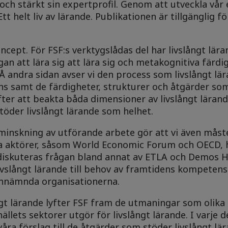
ch stärkt sin expertprofil. Genom att utveckla vår 
tt helt liv av lärande. Publikationen är tillgänglig fö
cept. För FSF:s verktygslådas del har livslångt lära
gan att lära sig att lära sig och metakognitiva färdi
 Å andra sidan avser vi den process som livslångt lä
s samt de färdigheter, strukturer och åtgärder som
efter att beakta båda dimensioner av livslångt läran
töder livslångt lärande som helhet.
minskning av utförande arbete gör att vi även måst
a aktörer, såsom World Economic Forum och OECD, h
diskuteras frågan bland annat av ETLA och Demos He
livslångt lärande till behov av framtidens kompeten
annämnda organisationerna.
ngt lärande lyfter FSF fram de utmaningar som olika
llets sektorer utgör för livslångt lärande. I varje d
våra förslag till de åtgärder som stöder livslångt lä