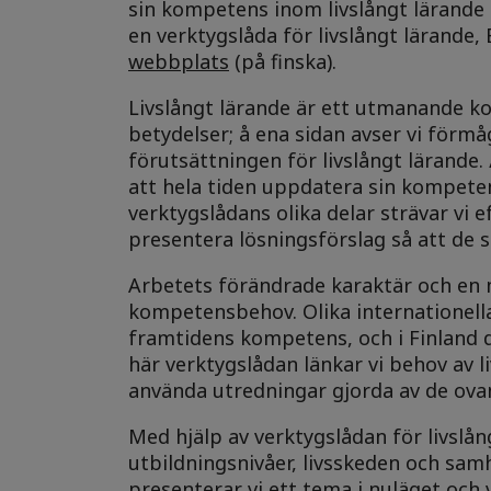
sin kompetens inom livslångt lärande o
en verktygslåda för livslångt lärande, E
webbplats
(på finska).
Livslångt lärande är ett utmanande kon
betydelser; å ena sidan avser vi förmå
förutsättningen för livslångt lärande.
att hela tiden uppdatera sin kompeten
verktygslådans olika delar strävar vi 
presentera lösningsförslag så att de s
Arbetets förändrade karaktär och en 
kompetensbehov. Olika internationell
framtidens kompetens, och i Finland 
här verktygslådan länkar vi behov av 
använda utredningar gjorda av de ov
Med hjälp av verktygslådan för livslå
utbildningsnivåer, livsskeden och samhä
presenterar vi ett tema i nuläget och 