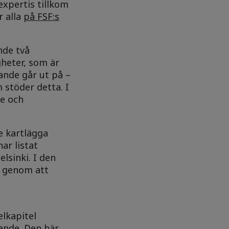
expertis tillkom
r alla
på FSF:s
nde två
gheter, som är
rande går ut på –
 stöder detta. I
de och
e kartlägga
ar listat
lsinki. I den
s genom att
elkapitel
rande. Den här