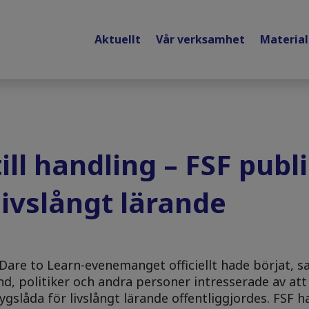
Aktuellt
Vår verksamhet
Materia
till handling – FSF pub
livslångt lärande
are to Learn-evenemanget officiellt hade börjat, s
, politiker och andra personer intresserade av att
ygslåda för livslångt lärande offentliggjordes. FSF ha