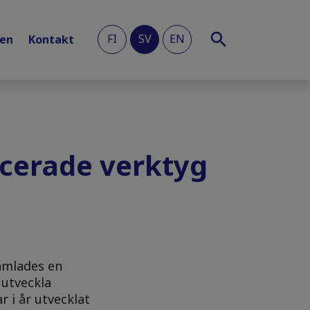
FI
SV
EN
len
Kontakt
licerade verktyg
amlades en
 utveckla
r i år utvecklat