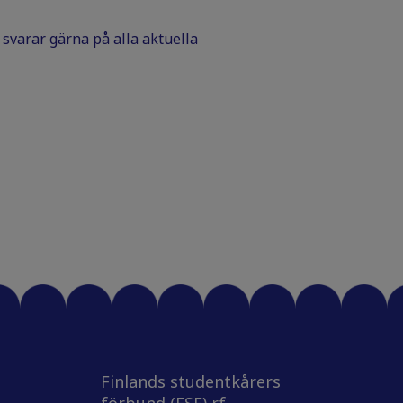
Vi svarar gärna på alla aktuella
Finlands studentkårers
förbund (FSF) rf