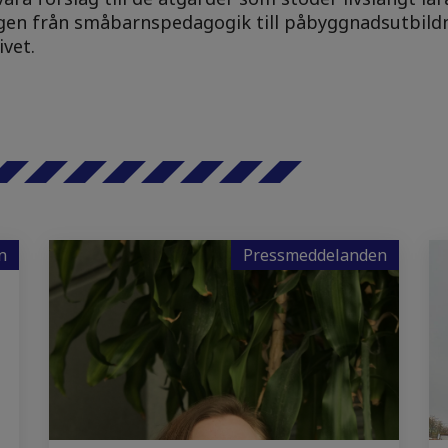
ägen från småbarnspedagogik till påbyggnadsutbild
vet.
n
Pressmeddelanden