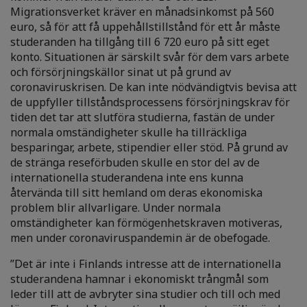
Migrationsverket kräver en månadsinkomst på 560
euro, så för att få uppehållstillstånd för ett år måste
studeranden ha tillgång till 6 720 euro på sitt eget
konto. Situationen är särskilt svår för dem vars arbete
och försörjningskällor sinat ut på grund av
coronaviruskrisen. De kan inte nödvändigtvis bevisa att
de uppfyller tillståndsprocessens försörjningskrav för
tiden det tar att slutföra studierna, fastän de under
normala omständigheter skulle ha tillräckliga
besparingar, arbete, stipendier eller stöd. På grund av
de stränga reseförbuden skulle en stor del av de
internationella studerandena inte ens kunna
återvända till sitt hemland om deras ekonomiska
problem blir allvarligare. Under normala
omständigheter kan förmögenhetskraven motiveras,
men under coronaviruspandemin är de obefogade.
”Det är inte i Finlands intresse att de internationella
studerandena hamnar i ekonomiskt trångmål som
leder till att de avbryter sina studier och till och med