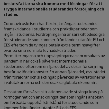
beslutsfattarna ska komma med lösningar för att
trygga internationella studerandes försörjning och
studier.
Coronaviruskrisen har fördröjt många studerandes
framskridande i studierna och praktikperioder som
ingår i studierna. Fördröjningarna är särskilt ödesdigra
för studerande som kommer från länder utanför EU och
EES eftersom de tvingas betala extra terminsavgifter
ovanpå sina normala levnadskostnader.
Permitteringarna och uppsägningarna som orsakats av
pandemin har också påverkat internationella
studerande eftersom en fjärdedel av deras försörjning
består av löneinkomster. En annan fjärdedel, dvs. stödet
från föräldrar och släktingar, påverkas av variationerna
i valutakurserna och den osäkra globala ekonomin.
Dessutom försvåras situationen av de stränga krav på
förmögenhet och ansökningstider som ingår i ansökan
om fortsatta uppehållstillstånd för studerande som
kommer från länder utanför EU och EES.