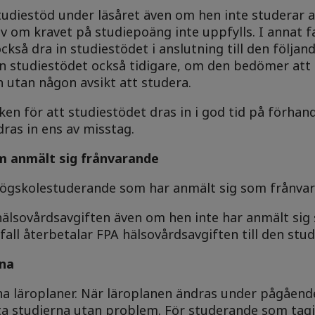
udiestöd under läsåret även om hen inte studerar a
iv om kravet på studiepoäng inte uppfylls. I annat fa
så dra in studiestödet i anslutning till den följan
in studiestödet också tidigare, om den bedömer att
h utan någon avsikt att studera.
en för att studiestödet dras in i god tid på förhand
dras in ens av misstag.
m anmält sig frånvarande
r högskolestuderande som har anmält sig som frånva
 hälsovårdsavgiften även om hen inte har anmält si
fall återbetalar FPA hälsovårdsavgiften till den stu
rna
ina läroplaner. När läroplanen ändras under pågåend
ta studierna utan problem. För studerande som tagit