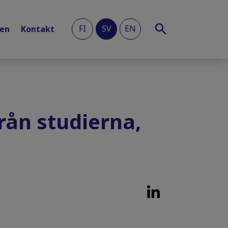
FI
SV
EN
len
Kontakt
från studierna,