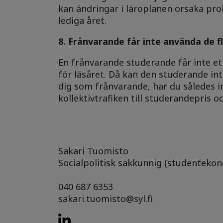
kan ändringar i läroplanen orsaka pro
lediga året.
8. Frånvarande får inte använda de 
En frånvarande studerande får inte ett
för läsåret. Då kan den studerande i
dig som frånvarande, har du således in
kollektivtrafiken till studerandepris 
Sakari Tuomisto
Socialpolitisk sakkunnig (studenteko
040 687 6353
sakari.tuomisto@syl.fi