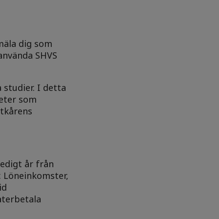
nmäla dig som
r använda SHVS
studier. I detta
heter som
ntkårens
edigt år från
. Löneinkomster,
id
återbetala