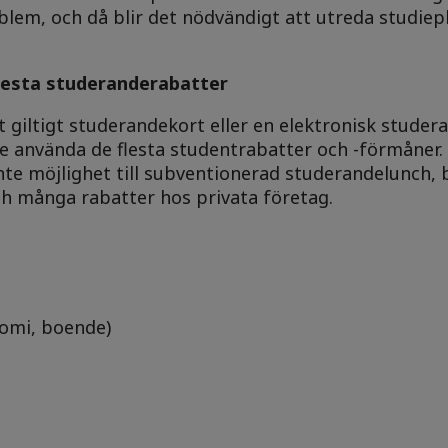
blem, och då blir det nödvändigt att utreda studiep
flesta studeranderabatter
 giltigt studerandekort eller en elektronisk studer
nte använda de flesta studentrabatter och -förmåner
te möjlighet till subventionerad studerandelunch, bi
och många rabatter hos privata företag.
nomi, boende)