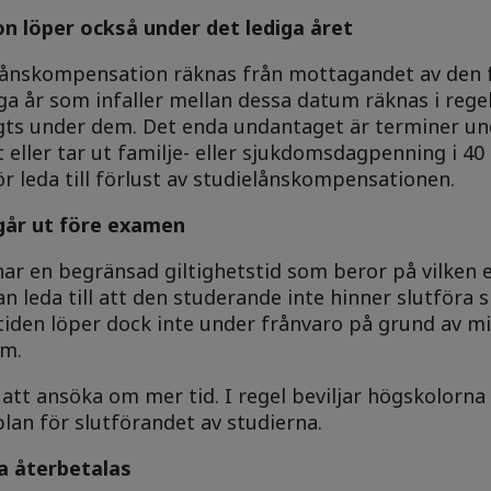
on löper också under det lediga året
ielånskompensation räknas från mottagandet av den 
ga år som infaller mellan dessa datum räknas i rege
agts under dem. Det enda undantaget är terminer un
st eller tar ut familje- eller sjukdomsdagpenning i 40
r leda till förlust av studielånskompensationen.
 går ut före examen
ar en begränsad giltighetstid som beror på vilken
n leda till att den studerande inte hinner slutföra s
tiden löper dock inte under frånvaro på grund av mili
om.
 att ansöka om mer tid. I regel beviljar högskolorn
lan för slutförandet av studierna.
ka återbetalas