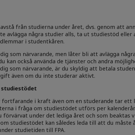
t avstå från studierna under året, dvs. genom att a
e avlägga några studier alls, ta ut studiestöd elle
medlemmar i studentkåren.
 dig som närvarande, men låter bli att avlägga några 
h du kan också använda de tjänster och andra möjlig
 dig som närvarande, är du skyldig att betala stude
ift även om du inte studerar aktivt.
 studiestödet
fortfarande i kraft även om en studerande tar ett l
terna i fråga om studiestödet utförs per kalenderår
förvärvat under det lediga året och som beaktas v
om studiestödet kan således leda till att du måste 
der studietiden till FPA.