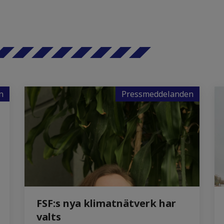
n
Pressmeddelanden
FSF:s nya klimatnätverk har
valts