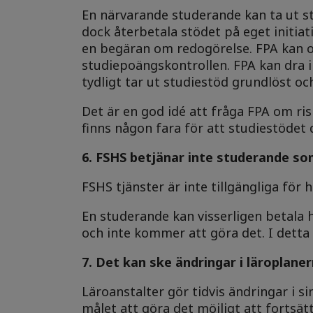
En närvarande studerande kan ta ut st
dock återbetala stödet på eget initiat
en begäran om redogörelse. FPA kan ock
studiepoängskontrollen. FPA kan dra 
tydligt tar ut studiestöd grundlöst oc
Det är en god idé att fråga FPA om risk
finns någon fara för att studiestödet 
6. FSHS betjänar inte studerande so
FSHS tjänster är inte tillgängliga fö
En studerande kan visserligen betala
och inte kommer att göra det. I detta 
7. Det kan ske ändringar i läroplane
Läroanstalter gör tidvis ändringar i s
målet att göra det möjligt att fortsät