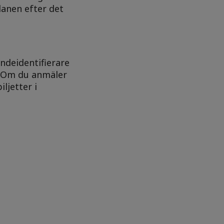
lanen efter det
andeidentifierare
. Om du anmäler
ljetter i