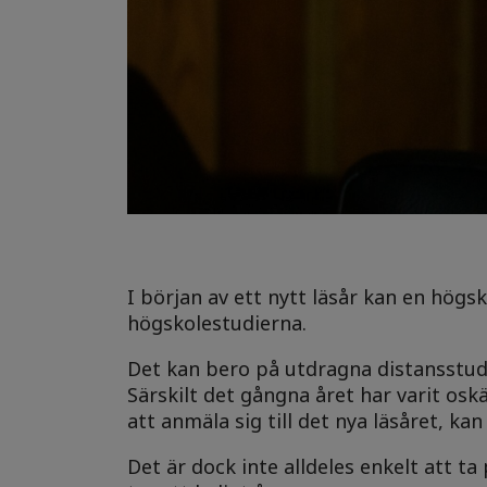
I början av ett nytt läsår kan en högs
högskolestudierna.
Det kan bero på utdragna distansstu
Särskilt det gångna året har varit osk
att anmäla sig till det nya läsåret, ka
Det är dock inte alldeles enkelt att t