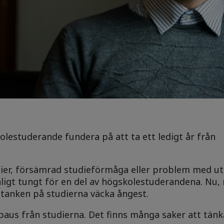
kolestuderande fundera på att ta ett ledigt år från
dier, försämrad studieförmåga eller problem med u
äligt tungt för en del av högskolestuderandena. Nu, 
n tanken på studierna väcka ångest.
a paus från studierna. Det finns många saker att tän