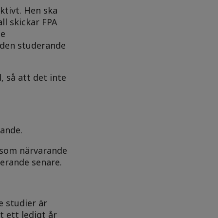
ktivt. Hen ska
ll skickar FPA
de
 den studerande
, så att det inte
rande.
g som närvarande
derande senare.
e studier är
 ett ledigt år