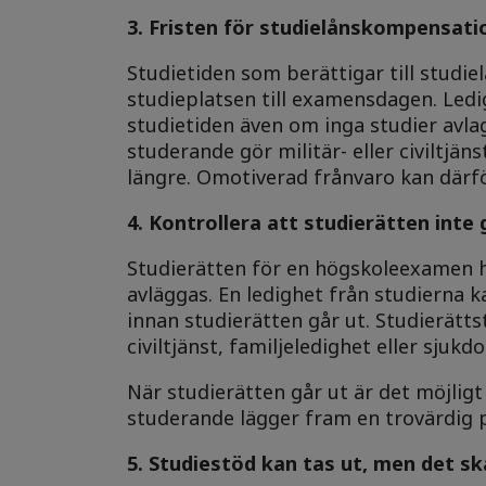
3. Fristen för studielånskompensati
Studietiden som berättigar till stud
studieplatsen till examensdagen. Ledi
studietiden även om inga studier avl
studerande gör militär- eller civiltjän
längre. Omotiverad frånvaro kan därfö
4. Kontrollera att studierätten inte
Studierätten för en högskoleexamen h
avläggas. En ledighet från studierna ka
innan studierätten går ut. Studierätts
civiltjänst, familjeledighet eller sjukd
När studierätten går ut är det möjligt
studerande lägger fram en trovärdig p
5. Studiestöd kan tas ut, men det s