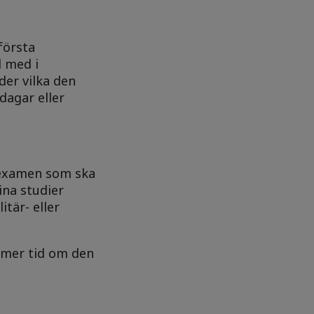
första
l med i
der vilka den
 dagar eller
 examen som ska
ina studier
tär- eller
a mer tid om den