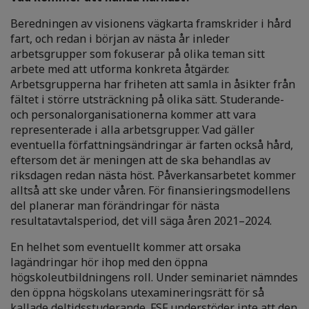
Beredningen av visionens vägkarta framskrider i hård
fart, och redan i början av nästa år inleder
arbetsgrupper som fokuserar på olika teman sitt
arbete med att utforma konkreta åtgärder.
Arbetsgrupperna har friheten att samla in åsikter från
fältet i större utsträckning på olika sätt. Studerande-
och personalorganisationerna kommer att vara
representerade i alla arbetsgrupper. Vad gäller
eventuella författningsändringar är farten också hård,
eftersom det är meningen att de ska behandlas av
riksdagen redan nästa höst. Påverkansarbetet kommer
alltså att ske under våren. För finansieringsmodellens
del planerar man förändringar för nästa
resultatavtalsperiod, det vill säga åren 2021–2024.
En helhet som eventuellt kommer att orsaka
lagändringar hör ihop med den öppna
högskoleutbildningens roll. Under seminariet nämndes
den öppna högskolans utexamineringsrätt för så
kallade deltidsstuderande. FSF understöder inte att den