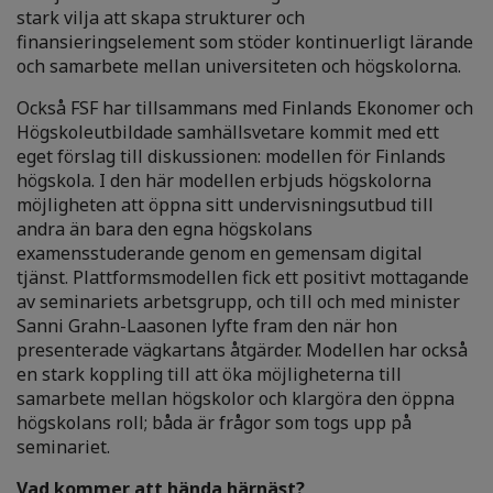
stark vilja att skapa strukturer och
finansieringselement som stöder kontinuerligt lärande
och samarbete mellan universiteten och högskolorna.
Också FSF har tillsammans med Finlands Ekonomer och
Högskoleutbildade samhällsvetare kommit med ett
eget förslag till diskussionen: modellen för Finlands
högskola. I den här modellen erbjuds högskolorna
möjligheten att öppna sitt undervisningsutbud till
andra än bara den egna högskolans
examensstuderande genom en gemensam digital
tjänst. Plattformsmodellen fick ett positivt mottagande
av seminariets arbetsgrupp, och till och med minister
Sanni Grahn-Laasonen lyfte fram den när hon
presenterade vägkartans åtgärder. Modellen har också
en stark koppling till att öka möjligheterna till
samarbete mellan högskolor och klargöra den öppna
högskolans roll; båda är frågor som togs upp på
seminariet.
Vad kommer att hända härnäst?