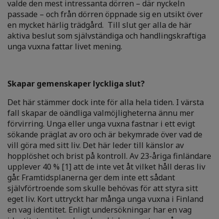
valde den mest intressanta dörren – där nyckeln
passade – och från dörren öppnade sig en utsikt över
en mycket härlig trädgård. Till slut ger alla de här
aktiva beslut som självständiga och handlingskraftiga
unga vuxna fattar livet mening.
Skapar gemenskaper lyckliga slut?
Det här stämmer dock inte för alla hela tiden. I värsta
fall skapar de oändliga valmöjligheterna ännu mer
förvirring. Unga eller unga vuxna fastnar i ett evigt
sökande präglat av oro och är bekymrade över vad de
vill göra med sitt liv. Det här leder till känslor av
hopplöshet och brist på kontroll. Av 23-åriga finländare
upplever 40 % [1] att de inte vet åt vilket håll deras liv
går. Framtidsplanerna ger dem inte ett sådant
självförtroende som skulle behövas för att styra sitt
eget liv. Kort uttryckt har många unga vuxna i Finland
en vag identitet. Enligt undersökningar har en vag