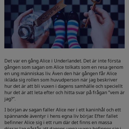
Det var en gång Alice i Underlandet. Det är inte första
gången som sagan om Alice tolkats som en resa genom
en ung människas liv. Även den här gången får Alice
ikläda sig rollen som huvudperson när jag beskriver
hur det är att bli vuxen i dagens samhälle och speciellt
hur det är att leta efter och hitta svar på frågan ”vem är
jag?”.
I början av sagan faller Alice ner i ett kaninhål och ett
spännande äventyr i hens egna liv börjar. Efter fallet
befinner Alice sig i ett rum där det finns en massa
dörrar. Jag påstår att dagens unga vuxna befinner sig i