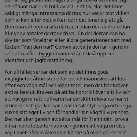
ett sådant här rum fullt av val i sitt liv. När det finns
väldigt många intressanta dörrar, hur vet vi mot vilken
dörr vi kan eller mot vilken dörr det lönar sig att gå.
Den ena vill öppna alla dörrar, medan den andra redan
blir yr av antalet dörrar och val. En del dörrar kan ha
skyltar som föräldrar eller äldre generationer satt med
texten: ”Välj den här!” Genom att välja dörrar – genom
att sätta mål – bygger människan också upp sin
identitet och jagföreställning.
För tillfället verkar det som att det finns goda
möjligheter, åtminstone för en del människor, att leta
efter och välja mål och identiteter, men det här kräver
aktiva beslut. Kraven på att ha kontroll över sitt liv och
att navigera rätt i tillvaron är särskilt relevanta när vi
studerar och gör karriär. I bästa fall styr unga och unga
vuxna sitt eget liv och förhandlar sin väg till vuxenhet.
Det här sker genom att sätta mål för framtiden, pröva
olika identitetsalternativ och genom att välja en viss
väg i livet. Såsom Alice som kände på olika dörrar och