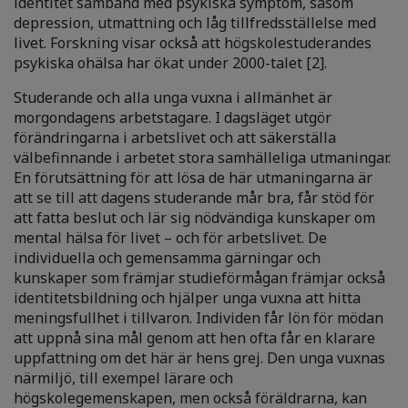
identitet samband med psykiska symptom, såsom
depression, utmattning och låg tillfredsställelse med
livet. Forskning visar också att högskolestuderandes
psykiska ohälsa har ökat under 2000-talet [2].
Studerande och alla unga vuxna i allmänhet är
morgondagens arbetstagare. I dagsläget utgör
förändringarna i arbetslivet och att säkerställa
välbefinnande i arbetet stora samhälleliga utmaningar.
En förutsättning för att lösa de här utmaningarna är
att se till att dagens studerande mår bra, får stöd för
att fatta beslut och lär sig nödvändiga kunskaper om
mental hälsa för livet – och för arbetslivet. De
individuella och gemensamma gärningar och
kunskaper som främjar studieförmågan främjar också
identitetsbildning och hjälper unga vuxna att hitta
meningsfullhet i tillvaron. Individen får lön för mödan
att uppnå sina mål genom att hen ofta får en klarare
uppfattning om det här är hens grej. Den unga vuxnas
närmiljö, till exempel lärare och
högskolegemenskapen, men också föräldrarna, kan