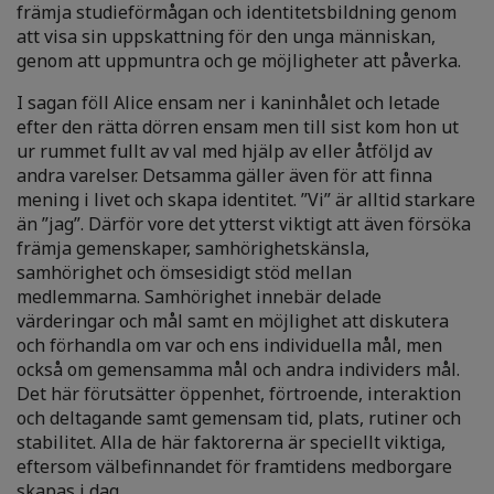
främja studieförmågan och identitetsbildning genom
att visa sin uppskattning för den unga människan,
genom att uppmuntra och ge möjligheter att påverka.
I sagan föll Alice ensam ner i kaninhålet och letade
efter den rätta dörren ensam men till sist kom hon ut
ur rummet fullt av val med hjälp av eller åtföljd av
andra varelser. Detsamma gäller även för att finna
mening i livet och skapa identitet. ”Vi” är alltid starkare
än ”jag”. Därför vore det ytterst viktigt att även försöka
främja gemenskaper, samhörighetskänsla,
samhörighet och ömsesidigt stöd mellan
medlemmarna. Samhörighet innebär delade
värderingar och mål samt en möjlighet att diskutera
och förhandla om var och ens individuella mål, men
också om gemensamma mål och andra individers mål.
Det här förutsätter öppenhet, förtroende, interaktion
och deltagande samt gemensam tid, plats, rutiner och
stabilitet. Alla de här faktorerna är speciellt viktiga,
eftersom välbefinnandet för framtidens medborgare
skapas i dag.