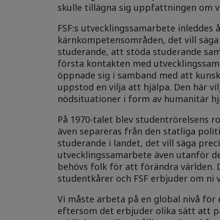
skulle tillägna sig uppfattningen om
FSF:s utvecklingssamarbete inleddes 
kärnkompetensområden, det vill säga 
studerande, att stöda studerande sa
första kontakten med utvecklingssama
öppnade sig i samband med att kunska
uppstod en vilja att hjälpa. Den här vi
nödsituationer i form av humanitär hj
På 1970-talet blev studentrörelsens ro
även separeras från den statliga pol
studerande i landet, det vill säga pre
utvecklingssamarbete även utanför de
behövs folk för att förändra världen. 
studentkårer och FSF erbjuder om ni v
Vi måste arbeta på en global nivå för 
eftersom det erbjuder olika sätt att p