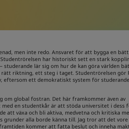
nad, men inte redo. Ansvaret för att bygga en bätt
Studentrörelsen har historiskt sett en stark kopplin
– studerande lär sig om hur de kan göra världen bä
rätt riktning, ett steg i taget. Studentrörelsen gör F
tiv, eftersom ett demokratiskt system för studerand
 sig om global fostran. Det här framkommer även av
t med en studentkår är att stöda universitet i dess 
e att växa och bli aktiva, medvetna och kritiska m
grunder alla borde känna till. Jag tror att det vore
framtiden kommer att fatta beslut och inneha mak