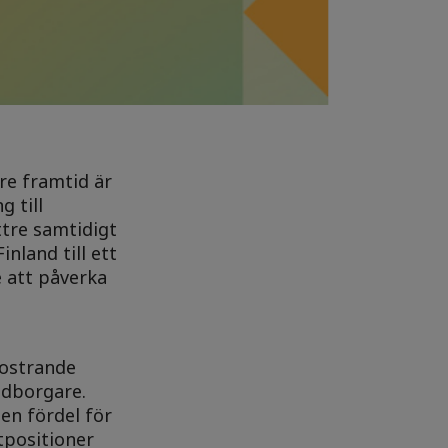
re framtid är
g till
ttre samtidigt
inland till ett
e att påverka
fostrande
edborgare.
 en fördel för
tpositioner