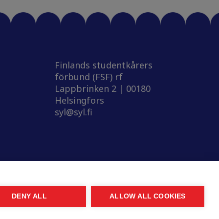
Finlands studentkårers
förbund (FSF) rf
Lappbrinken 2 | 00180
Helsingfors
syl@syl.fi
DENY ALL
ALLOW ALL COOKIES
© 2026 SYL. Created by
Valve
.