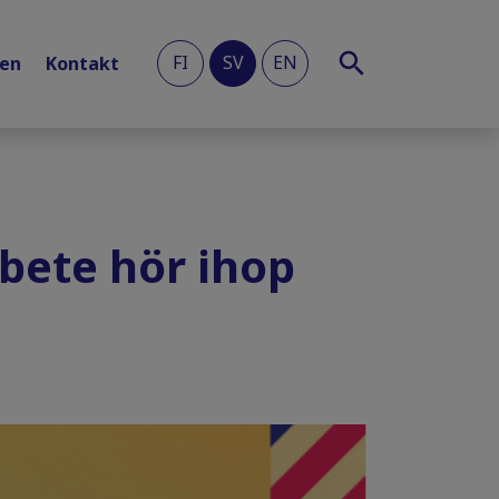
FI
SV
EN
len
Kontakt
bete hör ihop