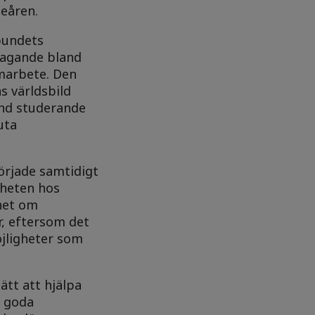
eåren.
bundets
tagande bland
marbete. Den
s världsbild
and studerande
uta
började samtidigt
nheten hos
nhet om
, eftersom det
öjligheter som
ätt att hjälpa
a goda