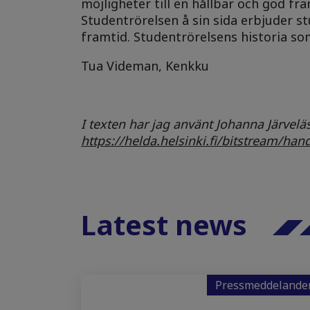
möjligheter till en hållbar och god fr
Studentrörelsen å sin sida erbjuder s
framtid. Studentrörelsens historia som
Tua Videman, Kenkku
I texten har jag använt Johanna Järvelä
https://helda.helsinki.fi/bitstream/h
Latest news
Pressmeddelande