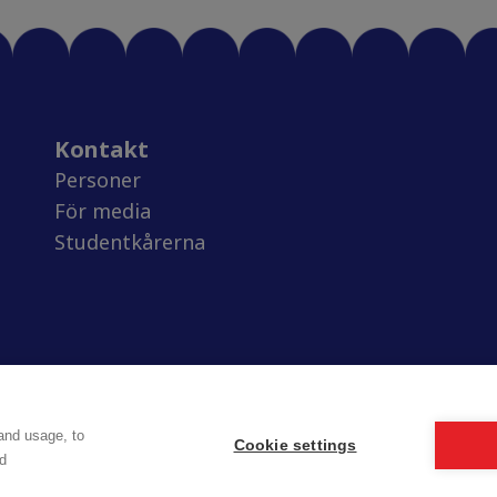
Kontakt
Personer
För media
Studentkårerna
and usage, to
Cookie settings
d