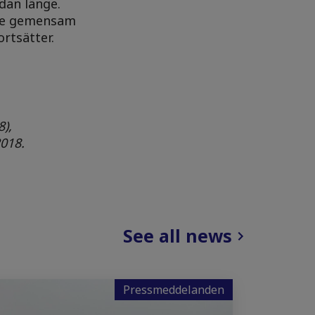
dan länge.
ttre gemensam
rtsätter.
8),
2018.
See all news
Pressmeddelanden