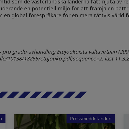
amtid som de västerländska länderna fått njuta av re
tuderande en potentiell miljö för att främja en bä
 en global förespråkare för en mera rättvis värld fo
s pro gradu-avhandling Etujoukoista valtavirtaan (200
andle/10138/18255/etujouko.pdf;sequence=2
, läst 11.3.
n
Pressmeddelanden