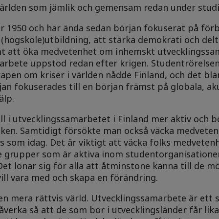
 världen som jämlik och gemensam redan under studi
år 1950 och har ända sedan början fokuserat på för
(högskole)utbildning, att stärka demokrati och del
mt att öka medvetenhet om inhemskt utvecklingssa
rbete uppstod redan efter krigen. Studentrörelsen
pen om kriser i världen nådde Finland, och det bl
ljan fokuserades till en början främst på globala, ak
älp.
ll i utvecklingssamarbetet i Finland mer aktiv och 
itiken. Samtidigt försökte man också väcka medvete
cis som idag. Det är viktigt att väcka folks medvete
 grupper som är aktiva inom studentorganisationer
Det lönar sig för alla att åtminstone känna till de m
ill vara med och skapa en förändring.
en mera rättvis värld. Utvecklingssamarbete är ett s
åverka så att de som bor i utvecklingsländer får lik