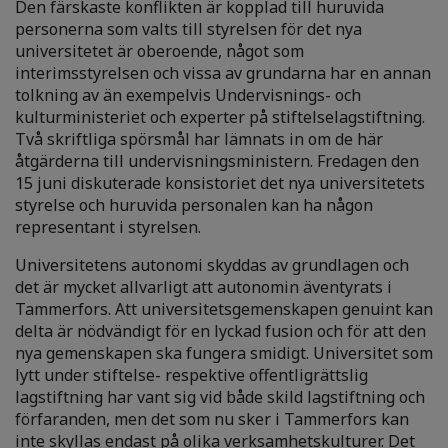
Den färskaste konflikten är kopplad till huruvida
personerna som valts till styrelsen för det nya
universitetet är oberoende, något som
interimsstyrelsen och vissa av grundarna har en annan
tolkning av än exempelvis Undervisnings- och
kulturministeriet och experter på stiftelselagstiftning.
Två skriftliga spörsmål har lämnats in om de här
åtgärderna till undervisningsministern. Fredagen den
15 juni diskuterade konsistoriet det nya universitetets
styrelse och huruvida personalen kan ha någon
representant i styrelsen.
Universitetens autonomi skyddas av grundlagen och
det är mycket allvarligt att autonomin äventyrats i
Tammerfors. Att universitetsgemenskapen genuint kan
delta är nödvändigt för en lyckad fusion och för att den
nya gemenskapen ska fungera smidigt. Universitet som
lytt under stiftelse- respektive offentligrättslig
lagstiftning har vant sig vid både skild lagstiftning och
förfaranden, men det som nu sker i Tammerfors kan
inte skyllas endast på olika verksamhetskulturer. Det