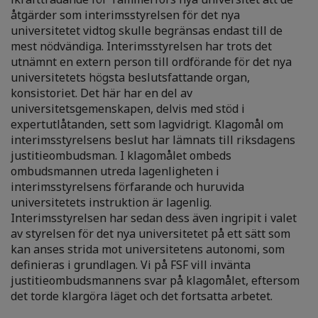
åtgärder som interimsstyrelsen för det nya
universitetet vidtog skulle begränsas endast till de
mest nödvändiga. Interimsstyrelsen har trots det
utnämnt en extern person till ordförande för det nya
universitetets högsta beslutsfattande organ,
konsistoriet. Det här har en del av
universitetsgemenskapen, delvis med stöd i
expertutlåtanden, sett som lagvidrigt. Klagomål om
interimsstyrelsens beslut har lämnats till riksdagens
justitieombudsman. I klagomålet ombeds
ombudsmannen utreda lagenligheten i
interimsstyrelsens förfarande och huruvida
universitetets instruktion är lagenlig.
Interimsstyrelsen har sedan dess även ingripit i valet
av styrelsen för det nya universitetet på ett sätt som
kan anses strida mot universitetens autonomi, som
definieras i grundlagen. Vi på FSF vill invänta
justitieombudsmannens svar på klagomålet, eftersom
det torde klargöra läget och det fortsatta arbetet.