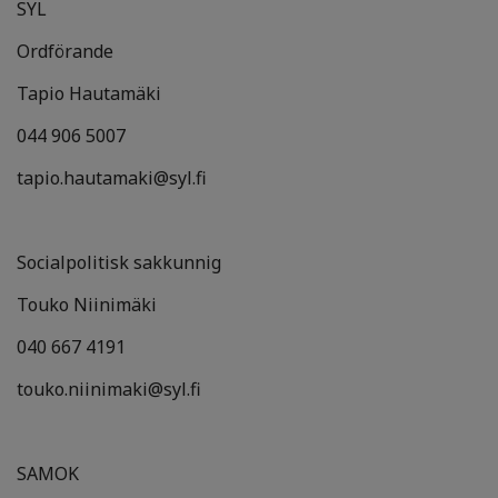
SYL
Ordförande
Tapio Hautamäki
044 906 5007
tapio.hautamaki@syl.fi
Socialpolitisk sakkunnig
Touko Niinimäki
040 667 4191
touko.niinimaki@syl.fi
SAMOK