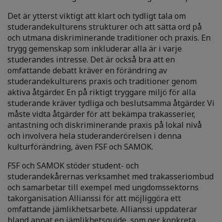
Det är ytterst viktigt att klart och tydligt tala om
studerandekulturens strukturer och att sätta ord på
och utmana diskriminerande traditioner och praxis. En
trygg gemenskap som inkluderar alla är i varje
studerandes intresse. Det är också bra att en
omfattande debatt kräver en förändring av
studerandekulturens praxis och traditioner genom
aktiva åtgärder. En på riktigt tryggare miljö för alla
studerande kräver tydliga och beslutsamma åtgärder. Vi
måste vidta åtgärder för att bekämpa trakasserier,
antastning och diskriminerande praxis på lokal nivå
och involvera hela studeranderörelsen i denna
kulturförändring, även FSF och SAMOK.
FSF och SAMOK stöder student- och
studerandekårernas verksamhet med trakasseriombud
och samarbetar till exempel med ungdomssektorns
takorganisation Allianssi för att möjliggöra ett
omfattande jämlikhetsarbete. Allianssi uppdaterar
bland annat en jämlikhetsguide, som ger konkreta