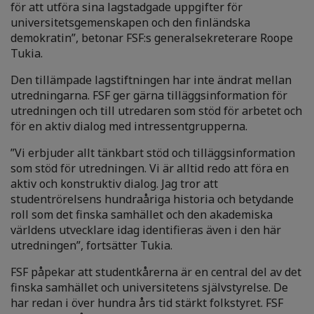
för att utföra sina lagstadgade uppgifter för
universitetsgemenskapen och den finländska
demokratin”, betonar FSF:s generalsekreterare Roope
Tukia.
Den tillämpade lagstiftningen har inte ändrat mellan
utredningarna. FSF ger gärna tilläggsinformation för
utredningen och till utredaren som stöd för arbetet och
för en aktiv dialog med intressentgrupperna.
”Vi erbjuder allt tänkbart stöd och tilläggsinformation
som stöd för utredningen. Vi är alltid redo att föra en
aktiv och konstruktiv dialog. Jag tror att
studentrörelsens hundraåriga historia och betydande
roll som det finska samhället och den akademiska
världens utvecklare idag identifieras även i den här
utredningen”, fortsätter Tukia.
FSF påpekar att studentkårerna är en central del av det
finska samhället och universitetens självstyrelse. De
har redan i över hundra års tid stärkt folkstyret. FSF