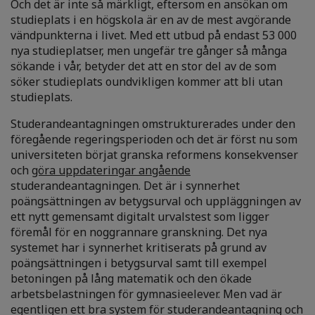
Och det är inte så märkligt, eftersom en ansökan om
studieplats i en högskola är en av de mest avgörande
vändpunkterna i livet. Med ett utbud på endast 53 000
nya studieplatser, men ungefär tre gånger så många
sökande i vår, betyder det att en stor del av de som
söker studieplats oundvikligen kommer att bli utan
studieplats.
Studerandeantagningen omstrukturerades under den
föregående regeringsperioden och det är först nu som
universiteten börjat granska reformens konsekvenser
och
göra uppdateringar angående
studerandeantagningen. Det är i synnerhet
poängsättningen av betygsurval och uppläggningen av
ett nytt gemensamt digitalt urvalstest som ligger
föremål för en noggrannare granskning. Det nya
systemet har i synnerhet kritiserats på grund av
poängsättningen i betygsurval samt till exempel
betoningen på lång matematik och den ökade
arbetsbelastningen för gymnasieelever. Men vad är
egentligen ett bra system för studerandeantagning och