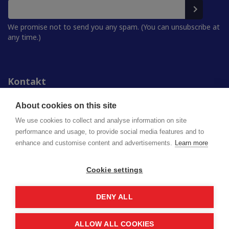
We promise not to send you any spam. (You can unsubscribe at
any time.)
Kontakt
Personer
För media
About cookies on this site
Studentkårerna
We use cookies to collect and analyse information on site
performance and usage, to provide social media features and to
enhance and customise content and advertisements.
Learn more
Finlands studentkårers förbund (FSF) rf
Lappbrinken 2 | 00180 Helsingfors
syl@syl.fi
Cookie settings
DENY ALL
Privacy policy
Saavutettavuusseloste
ALLOW ALL COOKIES
© 2026 SYL. Created by
Valve
.