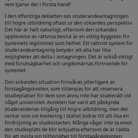
vem tjänar det i första hand?
I den offentliga debatten ses studerandeantagningen
till högre utbildning oftast ur den sökandes perspektiv.
Det här är helt naturligt, eftersom den sökandes
upplevelse av rättvisa beslut är en viktig byggsten för
systemets legitimitet som helhet. Ett rättvist system för
studerandeantagning betyder att alla har lika
möjligheter att delta i antagningen. Det är också viktigt
med förutsägbarhet och ungdomarnas förtroende för
systemet.
Den sökandes situation försvåras ytterligare av
förstagångskvoten, som tillämpas för att reservera
studieplatser för dem som ännu inte har studierätt vid
något universitet. Avsikten har varit att påskynda
studerandenas tillgång till högre utbildning, men det
verkar som om kvotering i stället bidrar till att öka en
fördröjning av studiestarten. Många vågar inte ta emot
den studieplats de blir erbjudna eftersom de är rädda
för att mista sin tillhörighet till förstagångskvoten.