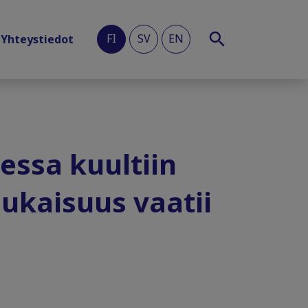
FI
SV
EN
Yhteystiedot
essa kuultiin
ukaisuus vaatii