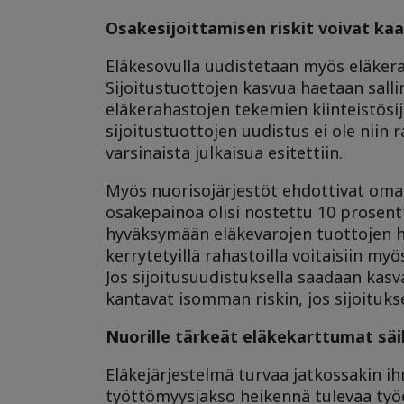
Osakesijoittamisen riskit voivat kaa
Eläkesovulla uudistetaan myös eläkera
Sijoitustuottojen kasvua haetaan salli
eläkerahastojen tekemien kiinteistö
sijoitustuottojen uudistus ei ole niin 
varsinaista julkaisua esitettiin.
Myös nuorisojärjestöt ehdottivat omas
osakepainoa olisi nostettu 10 prosentti
hyväksymään eläkevarojen tuottojen hei
kerrytetyillä rahastoilla voitaisiin my
Jos sijoitusuudistuksella saadaan kasv
kantavat isomman riskin, jos sijoituks
Nuorille tärkeät eläkekarttumat säil
Eläkejärjestelmä turvaa jatkossakin ih
työttömyysjakso heikennä tulevaa työe