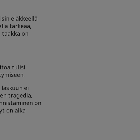
isin eläkkeellä
lla tärkeää,
n taakka on
toa tulisi
rtymiseen.
 laskuun ei
nen tragedia,
tunnistaminen on
yt on aika