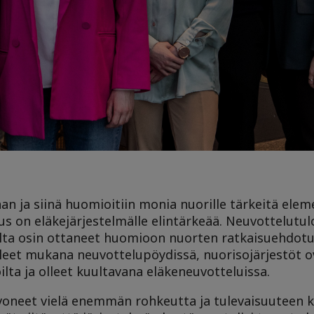
n ja siinä huomioitiin monia nuorille tärkeitä elem
s on eläkejärjestelmälle elintärkeää. Neuvottelutul
lta osin ottaneet huomioon nuorten ratkaisuehdotu
olleet mukana neuvottelupöydissä, nuorisojärjestöt 
ilta ja olleet kuultavana eläkeneuvotteluissa.
oivoneet vielä enemmän rohkeutta ja tulevaisuuteen 