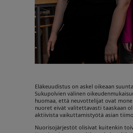
Eläkeuudistus on askel oikeaan suuntaa
Sukupolvien välinen oikeudenmukaisuu
huomaa, että neuvottelijat ovat mone
nuoret eivät valitettavasti taaskaan 
aktiivista vaikuttamistyötä asian tiimo
Nuorisojärjestöt olisivat kuitenkin t