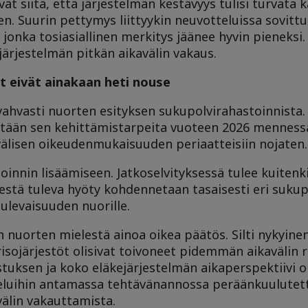
ät siitä, että järjestelmän kestävyys tulisi turvata 
en. Suurin pettymys liittyykin neuvotteluissa sovitt
jonka tosiasiallinen merkitys jäänee hyvin pieneksi.
u järjestelmän pitkän aikavälin vakaus.
t eivät ainakaan heti nouse
 vahvasti nuorten esityksen sukupolvirahastoinnist
vitetään sen kehittämistarpeita vuoteen 2026 menne
 välisen oikeudenmukaisuuden periaatteisiin nojaten.
oinnin lisäämiseen. Jatkoselvityksessä tulee kuitenki
stä tuleva hyöty kohdennetaan tasaisesti eri sukupol
ulevaisuuden nuorille.
 nuorten mielestä ainoa oikea päätös. Silti nykyin
risojärjestöt olisivat toivoneet pidemmän aikavälin r
tuksen ja koko eläkejärjestelmän aikaperspektiivi on
eluihin antamassa tehtävänannossa peräänkuulutett
lin vakauttamista.