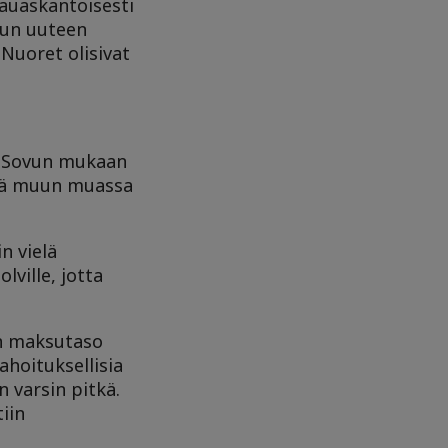
kauaskantoisesti
uun uuteen
 Nuoret olisivat
a. Sovun mukaan
ssä muun muassa
n vielä
ville, jotta
en maksutaso
ahoituksellisia
 varsin pitkä.
iin