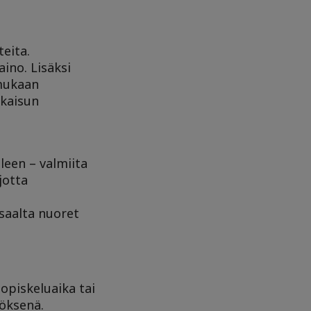
eita.
ino. Lisäksi
 mukaan
tkaisun
leen – valmiita
jotta
isaalta nuoret
 opiskeluaika tai
töksenä.