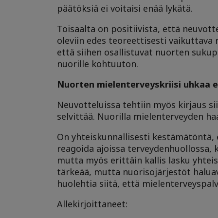
päätöksiä ei voitaisi enää lykätä.
Toisaalta on positiivista, että neuvott
oleviin edes teoreettisesti vaikuttava
että siihen osallistuvat nuorten sukup
nuorille kohtuuton.
Nuorten mielenterveyskriisi uhkaa 
Neuvotteluissa tehtiin myös kirjaus si
selvittää. Nuorilla mielenterveyden ha
On yhteiskunnallisesti kestämätöntä, 
reagoida ajoissa terveydenhuollossa, k
mutta myös erittäin kallis lasku yhte
tärkeää, mutta nuorisojärjestöt haluav
huolehtia siitä, että mielenterveyspalv
Allekirjoittaneet: