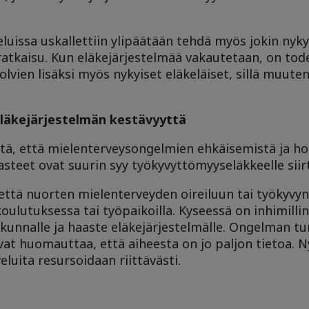
eluissa uskallettiin ylipäätään tehdä myös jokin nyky
 ratkaisu. Kun eläkejärjestelmää vakautetaan, on tode
olvien lisäksi myös nykyiset eläkeläiset, sillä muute
eläkejärjestelmän kestävyyttä
itä, että mielenterveysongelmien ehkäisemistä ja hoi
asteet ovat suurin syy työkyvyttömyyseläkkeelle sii
että nuorten mielenterveyden oireiluun tai työkyvyn
oulutuksessa tai työpaikoilla. Kyseessä on inhimilli
iskunnalle ja haaste eläkejärjestelmälle. Ongelman 
at huomauttaa, että aiheesta on jo paljon tietoa. N
eluita resursoidaan riittävästi.