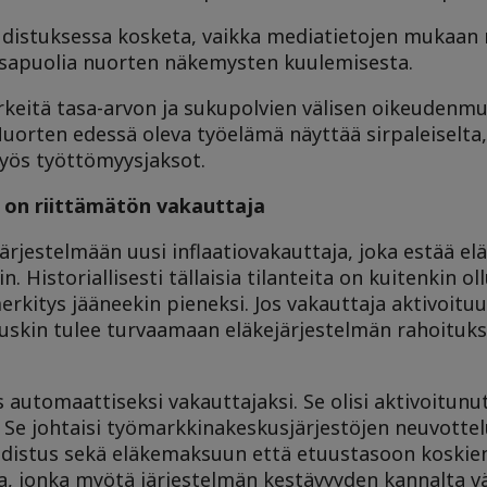
uudistuksessa kosketa, vaikka mediatietojen mukaan 
uosapuolia nuorten näkemysten kuulemisesta.
rkeitä tasa-arvon ja sukupolvien välisen oikeudenm
orten edessä oleva työelämä näyttää sirpaleiselta, 
myös työttömyysjaksot.
 on riittämätön vakauttaja
ärjestelmään uusi inflaatiovakauttaja, joka estää el
Historiallisesti tällaisia tilanteita on kuitenkin oll
merkitys jääneekin pieneksi. Jos vakauttaja aktivoitu
skin tulee turvaamaan eläkejärjestelmän rahoitukse
s automaattiseksi vakauttajaksi. Se olisi aktivoitun
Se johtaisi työmarkkinakeskusjärjestöjen neuvottelui
uudistus sekä eläkemaksuun että etuustasoon koskie
auta, jonka myötä järjestelmän kestävyyden kannalta 