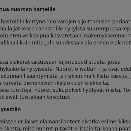
tua nuorten harteille
hastoihin kertyneiden varojen sijoittamisen periaatt
malla jatkossa rahastoille nykyistä suurempi osakepa
sijoitusten velkavipua kasvatetaan. Näkemyksemme
radikaali kuin mitä julkisuudessa vielä ennen eläkera
sa eläkeratkaisussaan sijoitusuudistusta, jossa
yksiköllä nykyisestä. Nuoret olivatkin – ja ovat edel
lunnan lisääntymistä ja riskien maltillista kasvua, 
ös turvata pienenevien ikäluokkien eläkkeitä.
avia tuottoja, nuoret sukupolvet hyötyvät niistä. To
et eivät tuotakaan toivotusti.
ytettiin
misten erilaiset elämäntilanteet eivätkä esimerkiksi
läkettä, mitä nuoret pitävät erittäin tärkeänä pää