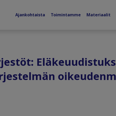
Ajankohtaista
Toimintamme
Materiaalit
rjestöt: Eläkeuudistuks
ärjestelmän oikeudenm