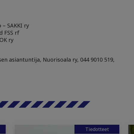
 – SAKKI ry
 FSS rf
MOK ry
sen asiantuntija, Nuorisoala ry, 044 9010 519,
Tiedotteet