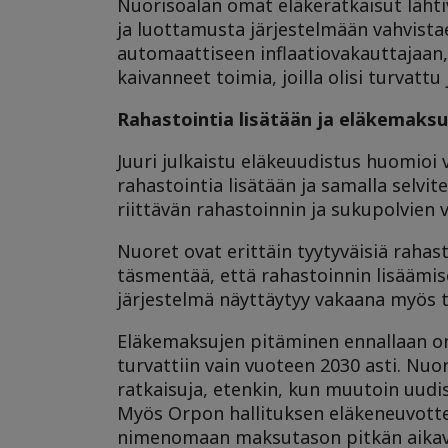
Nuorisoalan omat eläkeratkaisut lähtiv
ja luottamusta järjestelmään vahvista
automaattiseen inflaatiovakauttajaan, 
kaivanneet toimia, joilla olisi turvatt
Rahastointia lisätään ja eläkemaksu
Juuri julkaistu eläkeuudistus huomioi
rahastointia lisätään ja samalla sel
riittävän rahastoinnin ja sukupolvien
Nuoret ovat erittäin tyytyväisiä rahast
täsmentää, että rahastoinnin lisäämise
järjestelmä näyttäytyy vakaana myös t
Eläkemaksujen pitäminen ennallaan on
turvattiin vain vuoteen 2030 asti. Nuo
ratkaisuja, etenkin, kun muutoin uudis
Myös Orpon hallituksen eläkeneuvott
nimenomaan maksutason pitkän aikavä