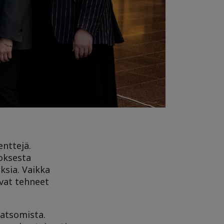
enttejä.
oksesta
ksia. Vaikka
ovat tehneet
katsomista.