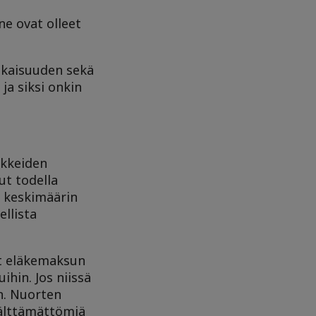
ne ovat olleet
ukaisuuden sekä
ja siksi onkin
äkkeiden
ut todella
u keskimäärin
llista
ut eläkemaksun
hin. Jos niissä
n. Nuorten
välttämättömiä