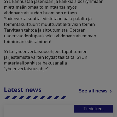
SYL kannustaa jäseniään ja kaikkia sidosryhmiään
miettimään omaa toimintaansa myös
yhdenvertaisuuden huomioon ottaen.
Yhdenvertaisuutta edistetään pala palalta ja
toimintakulttuurit muuttuvat aktiivisin toimin.
Tarvitaan tahtoa ja sitoutumista. Otetaan
uudenvuodenlupaukseksi yhdenvertaisemman
toiminnan edistäminen!
SYL:n yhdenvertaisuusohjeet tapahtumien
järjestämistä varten löydät
täältä
tai SYL:n
materiaalipankista
hakusanalla
“yhdenvertaisuusohje”.
Latest news
See all news
Tiedotteet