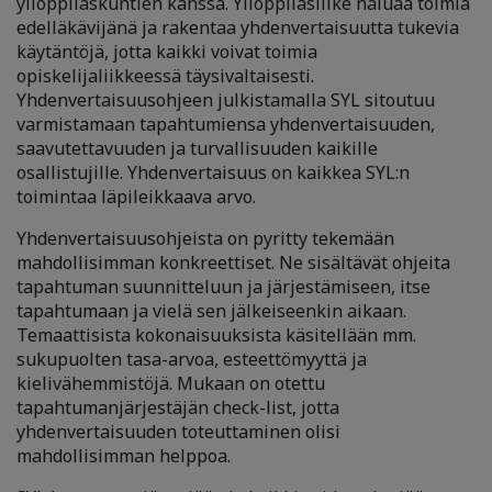
ylioppilaskuntien kanssa. Ylioppilasliike haluaa toimia
edelläkävijänä ja rakentaa yhdenvertaisuutta tukevia
käytäntöjä, jotta kaikki voivat toimia
opiskelijaliikkeessä täysivaltaisesti.
Yhdenvertaisuusohjeen julkistamalla SYL sitoutuu
varmistamaan tapahtumiensa yhdenvertaisuuden,
saavutettavuuden ja turvallisuuden kaikille
osallistujille.
Yhdenvertaisuus on kaikkea SYL:n
toimintaa läpileikkaava arvo.
Yhdenvertaisuusohjeista on pyritty tekemään
mahdollisimman konkreettiset. Ne sisältävät ohjeita
tapahtuman suunnitteluun ja järjestämiseen, itse
tapahtumaan ja vielä sen jälkeiseenkin aikaan.
Temaattisista kokonaisuuksista käsitellään mm.
sukupuolten tasa-arvoa, esteettömyyttä ja
kielivähemmistöjä. Mukaan on otettu
tapahtumanjärjestäjän check-list, jotta
yhdenvertaisuuden toteuttaminen olisi
mahdollisimman helppoa.