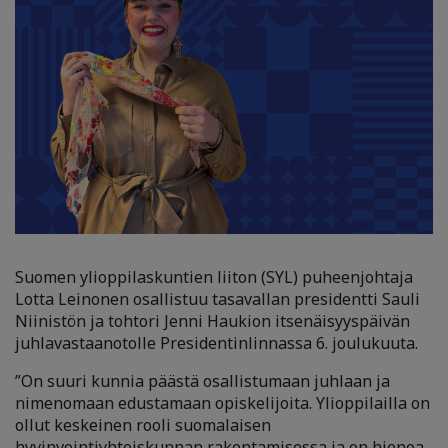
Suomen ylioppilaskuntien liiton (SYL) puheen­joh­ta­ja
Lotta Leinonen osal­lis­tuu tasavallan presi­dent­ti Sauli
Niinistön ja tohtori Jenni Haukion itsenäisyyspäivän
juhlavastaanotolle Presidentinlinnassa 6. joulukuuta.
”On suuri kunnia päästä osallistumaan juhlaan ja
nimenomaan edustamaan opiskelijoita. Ylioppilailla on
ollut keskeinen rooli suomalaisen
hyvinvointiyhteiskunnan rakentamisessa ja on hienoa,