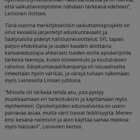
että vaikuttamistyömme nähdään tärkeänä edelleen”,
Leinonen iloitsee.
Tänä vuonna merkityksellisin vaikuttamisprojekti on
ollut keväällä järjestetyt eduskuntavaalit ja
Säätytalolla pidetyt hallitusneuvottelut. SYL tapasi
paljon ehdokkaita ja uuden kauden aloittavia
kansanedustajia ahkerasti tuoden esille opiskelijoille
tärkeitä teemoja, kuten toimeentulo ja koulutuksen
rahoitus. Eduskuntavaalikampanja oli visuaaliselta
ilmeeltään hyvin värikäs, ja värejä tullaan näkemään
myös Leinosella Linnan juhlissa.
“Minulle oli tärkeää tehdä asu, jota pystyy
muokkaamaan eri tarkoituksiin ja käyttämään myös
myöhemmin. Opiskelijoiden edunvalvonta on usein
painavaa asiaa, mutta värit tuovat leikkisyyttä. Menen
ensi kesänä naimisiin ja aion käyttää samaa mekkoa
myös häissäni”, Leinonen kertoo.