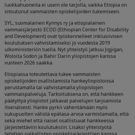
luokkahuoneita ei usein ole tarjolla, vaikka Etiopia on
sitoutunut vammaisten opiskelijoiden tukemiseen.
SYL, suomalainen Kynnys ry ja etiopialainen
vammaisjärjestö ECDD (Ethiopian Center for Disability
and Development) ovat työskennelleet inklusiivisen
koulutuksen vahvistamiseksi jo vuodesta 2019
ulkoministeriön tuella. Nyt yhteistyö jatkuu Jigjigan,
Woloita Sodon ja Bahir Darin yliopistojen kanssa
vuoteen 2026 saakka.
Etiopiassa toteutettava tukee vammaisten
opiskelijoiden osallistamista hankeyliopistoissa
perustamalla tai vahvistamalla yliopistojen
vammaispalveluja. Tarkoituksena on, että hankkeen
päätyttyä yliopistot jatkavat palvelujen tarjoamista
itsenäisesti. Hanke pyrkii vähentämään myös
sukupuolten välistä epätasa-arvoa varmistamalla, että
sekä miehet että naiset osallistuvat hankkeessa
järjestettäviin koulutuksiin. Lisäksi yhteistyötä
tehdään paikallisten opiskelijajärjestöjen kanssa.