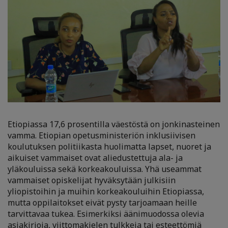
Etiopiassa 17,6 prosentilla väestöstä on jonkinasteinen
vamma. Etiopian opetusministeriön inklusiivisen
koulutuksen politiikasta huolimatta lapset, nuoret ja
aikuiset vammaiset ovat aliedustettuja ala- ja
yläkouluissa sekä korkeakouluissa. Yhä useammat
vammaiset opiskelijat hyväksytään julkisiin
yliopistoihin ja muihin korkeakouluihin Etiopiassa,
mutta oppilaitokset eivät pysty tarjoamaan heille
tarvittavaa tukea. Esimerkiksi äänimuodossa olevia
asiakirjoja, viittomakielen tulkkeja tai esteettömiä