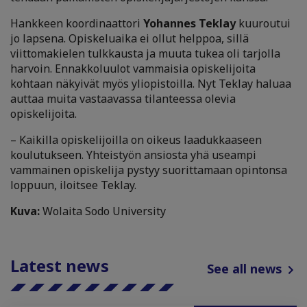
Hankkeen koordinaattori
Yohannes Teklay
kuuroutui
jo lapsena. Opiskeluaika ei ollut helppoa, sillä
viittomakielen tulkkausta ja muuta tukea oli tarjolla
harvoin. Ennakkoluulot vammaisia opiskelijoita
kohtaan näkyivät myös yliopistoilla. Nyt Teklay haluaa
auttaa muita vastaavassa tilanteessa olevia
opiskelijoita.
– Kaikilla opiskelijoilla on oikeus laadukkaaseen
koulutukseen. Yhteistyön ansiosta yhä useampi
vammainen opiskelija pystyy suorittamaan opintonsa
loppuun, iloitsee Teklay.
Kuva:
Wolaita Sodo University
Latest news
See all news