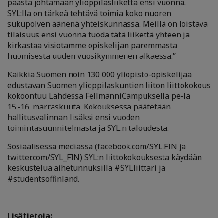
päästä johtamaan ylioppilasliikettä ensi vuonna.
SYL:lla on tärkeä tehtävä toimia koko nuoren
sukupolven äänenä yhteiskunnassa. Meillä on loistava
tilaisuus ensi vuonna tuoda tätä liikettä yhteen ja
kirkastaa visiotamme opiskelijan paremmasta
huomisesta uuden vuosikymmenen alkaessa.”
Kaikkia Suomen noin 130 000 yliopisto-opiskelijaa
edustavan Suomen ylioppilaskuntien liiton liittokokous
kokoontuu Lahdessa FellmanniCampuksella pe-la
15.-16. marraskuuta. Kokouksessa päätetään
hallitusvalinnan lisäksi ensi vuoden
toimintasuunnitelmasta ja SYL:n taloudesta.
Sosiaalisessa mediassa (facebook.com/SYL.FIN ja
twitter.com/SYL_FIN) SYL:n liittokokouksesta käydään
keskustelua aihetunnuksilla #SYLliittari ja
#studentsoffinland.
Lisätietoja: