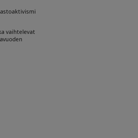
mastoaktivismi
tka vaihtelevat
hlavuoden