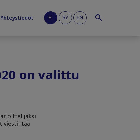
FI
SV
EN
Yhteystiedot
020 on valittu
rjoittelijaksi
t viestintää