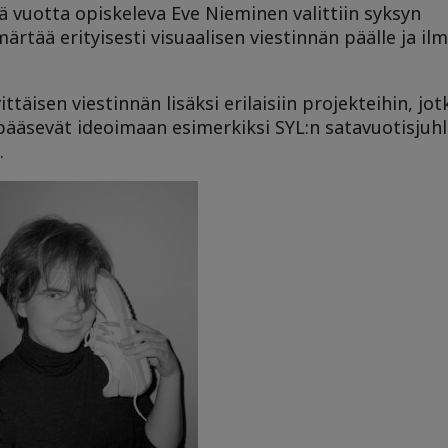
ä vuotta opiskeleva Eve Nieminen valittiin syksyn
ärtää erityisesti visuaalisen viestinnän päälle ja il
ittäisen viestinnän lisäksi erilaisiin projekteihin, jo
t pääsevät ideoimaan esimerkiksi SYL:n satavuotisju
.