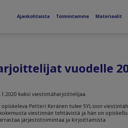
Ajankohtaista
Toimintamme
Materiaalit
rjoittelijat vuodelle 2
.1.2020 kaksi viestintäharjoittelijaa.
 opiskeleva Petteri Keränen tulee SYL:oon viestintäha
n kokemusta viestinnän tehtävistä ja hän on opiskellu
rrastaa järjestötoimintaa ja kirjoittamista.