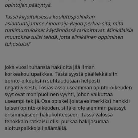
opintojen päätyttyä.
Tässä kirjoituksessa koulutuspolitiikan
asiantuntijamme Ainomaija Rajoo perkaa sitä, mitä
tutkimustulokset käytännössä tarkoittavat. Minkälaisia
muutoksia tulisi tehdä, jotta elinikäinen oppiminen
tehostuisi?
Joka vuosi tuhansia hakijoita jää ilman
korkeakoulupaikkaa. Tästä syystä päällekkäisiin
opinto-oikeuksiin suhtaudutaan helposti
negatiivisesti. Tosiasiassa useamman opinto-oikeuden
syyt ovat monipuolinen vyyhti, johon vaikuttaa
useampi tekijä. Osa opiskelijoista esimerkiksi hankkii
toisen opinto-oikeuden, sillä ei ole aiemmin päässyt
ensimmäiseen hakukohteeseen. Tässä valossa
tehokkain ratkaisu olisi purkaa hakijasumaa
aloituspaikkoja lisäämällä.