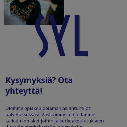
Kysymyksiä? Ota
yhteyttä!
Olemme opiskelijaelämän asiantuntijat
palveluksessasi. Vastaamme mielellämme
kaikkiin opiskelijoihin ja korkeakoulutukseen
liittyviin ajankohtaisiin kysymyksiin.