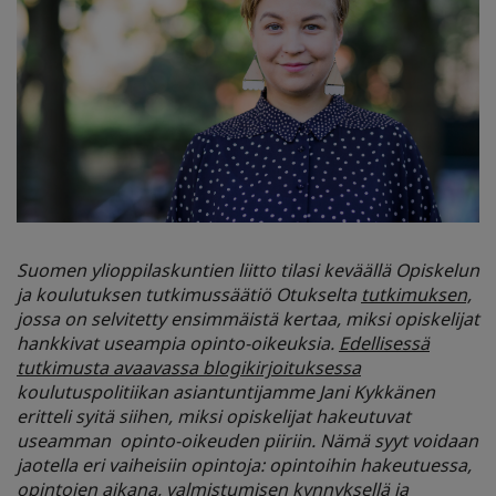
Suomen ylioppilaskuntien liitto tilasi keväällä Opiskelun
ja koulutuksen tutkimussäätiö Otukselta
tutkimuksen,
jossa on selvitetty ensimmäistä kertaa, miksi opiskelijat
hankkivat useampia opinto-oikeuksia.
Edellisessä
tutkimusta avaavassa blogikirjoituksessa
koulutuspolitiikan asiantuntijamme Jani Kykkänen
eritteli syitä siihen, miksi opiskelijat hakeutuvat
useamman opinto-oikeuden piiriin. Nämä syyt voidaan
jaotella eri vaiheisiin opintoja: opintoihin hakeutuessa,
opintojen aikana, valmistumisen kynnyksellä ja