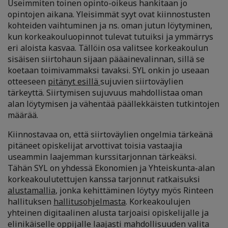
Useimmiten toinen opinto-oikeus hankitaan jo
opintojen aikana. Yleisimmät syyt ovat kiinnostusten
kohteiden vaihtuminen ja ns. oman jutun löytyminen,
kun korkeakouluopinnot tulevat tutuiksi ja ymmärrys
eri aloista kasvaa. Tällöin osa valitsee korkeakoulun
sisäisen siirtohaun sijaan pääainevalinnan, sillä se
koetaan toimivammaksi tavaksi. SYL onkin jo useaan
otteeseen
pitänyt esillä
sujuvien siirtoväylien
tärkeyttä. Siirtymisen sujuvuus mahdollistaa oman
alan löytymisen ja vähentää päällekkäisten tutkintojen
määrää.
Kiinnostavaa on, että siirtoväylien ongelmia tärkeänä
pitäneet opiskelijat arvottivat toisia vastaajia
useammin laajemman kurssitarjonnan tärkeäksi.
Tähän SYL on yhdessä Ekonomien ja Yhteiskunta-alan
korkeakoulutettujen kanssa tarjonnut ratkaisuksi
alustamallia
, jonka kehittäminen löytyy myös Rinteen
hallituksen
hallitusohjelmasta
. Korkeakoulujen
yhteinen digitaalinen alusta tarjoaisi opiskelijalle ja
elinikäiselle oppijalle laajasti mahdollisuuden valita