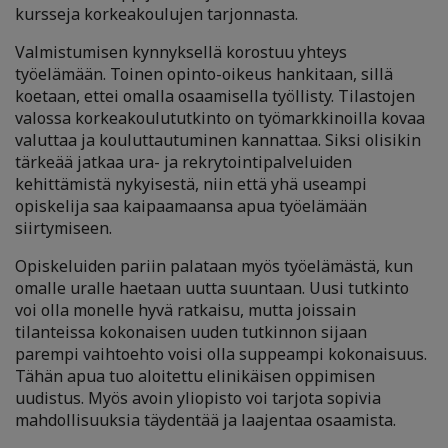
kursseja korkeakoulujen tarjonnasta.
Valmistumisen kynnyksellä korostuu yhteys
työelämään. Toinen opinto-oikeus hankitaan, sillä
koetaan, ettei omalla osaamisella työllisty. Tilastojen
valossa korkeakoulututkinto on työmarkkinoilla kovaa
valuttaa ja kouluttautuminen kannattaa. Siksi olisikin
tärkeää jatkaa ura- ja rekrytointipalveluiden
kehittämistä nykyisestä, niin että yhä useampi
opiskelija saa kaipaamaansa apua työelämään
siirtymiseen.
Opiskeluiden pariin palataan myös työelämästä, kun
omalle uralle haetaan uutta suuntaan. Uusi tutkinto
voi olla monelle hyvä ratkaisu, mutta joissain
tilanteissa kokonaisen uuden tutkinnon sijaan
parempi vaihtoehto voisi olla suppeampi kokonaisuus.
Tähän apua tuo aloitettu elinikäisen oppimisen
uudistus. Myös avoin yliopisto voi tarjota sopivia
mahdollisuuksia täydentää ja laajentaa osaamista.