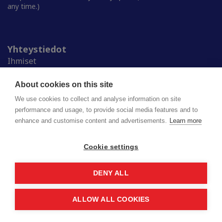
any time.)
Yhteystiedot
Ihmiset
Medialle
Ylioppilaskunnat
About cookies on this site
Alumnille
We use cookies to collect and analyse information on site
performance and usage, to provide social media features and to
enhance and customise content and advertisements.
Learn more
Suomen ylioppilaskuntien liitto (SYL) ry
Lapinrinne 2 | 00180 Helsinki
syl@syl.fi
Cookie settings
DENY ALL
Privacy policy
Saavutettavuusseloste
ALLOW ALL COOKIES
© 2026 SYL. Created by
Valve
.