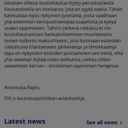
Jokaisen oikeus kouluttautua löytyy perustuslaista.
Koulutuksella on itseisarvo, jota on syytä vaalia. Tähän
kannustaa myös nykyinen työelämä, jossa vaaditaan
yhä enemmän monipuolisempaa osaamista ja kykyä
uuden oppimiseen.
Tällöin järkevä ratkaisu ei ole
kouluttautumisen hankaloittaminen muuttamalla
toinen tutkinto maksulliseksi, jota toisinaan esitetään
ratkaisuna tilanteeseen. Järkevämpi ja tehokkaampi
tapa on nykyisten esteiden poistaminen sen tieltä, että
yhä useampi löytää oman polkunsa, vaikka sitten
useamman kerran – elinikäisen oppimisen hengessä.
Ainomaija Rajoo,
SYL:n koulutuspolitiikan asiantuntija
Latest news
See all news