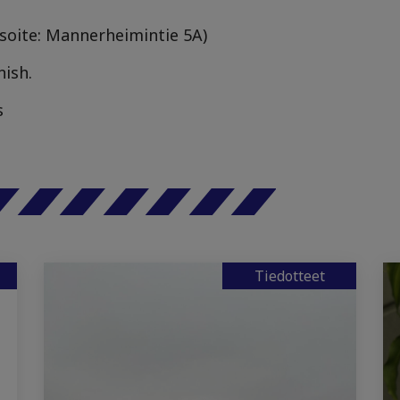
(osoite: Mannerheimintie 5A)
nish.
s
Tiedotteet