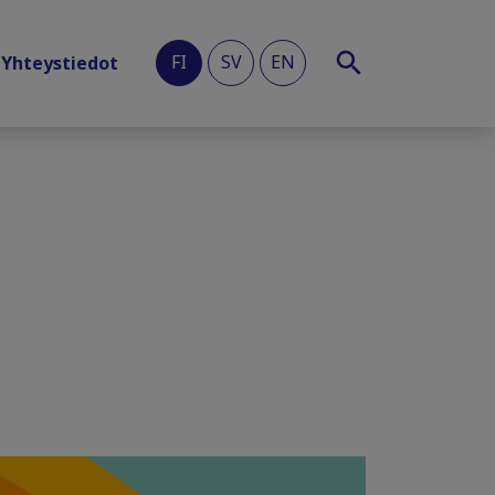
FI
SV
EN
Yhteystiedot