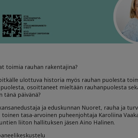
ivat toimia rauhan rakentajina?
on pitkälle ulottuva historia myös rauhan puolesta toi
puolesta, osoittaneet mieltään rauhanpuolesta sekä
n tänä päivänä?
kansanedustaja ja eduskunnan Nuoret, rauha ja turv
inen tasa-arvoinen puheenjohtaja Karoliina Vaakanai
tien liiton hallituksen jäsen Aino Halinen.
paneelikeskustelu