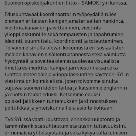
Suomen opiskelijakuntien liitto – SAMOK ry:n kanssa.
Eduskuntavaalikoordinaattorin työpöydällä tulee
olemaan erilaisten kampanjamateriaalien hankinta,
viestintäkanavien päivittäminen, viestintä
ylioppilaskunnille sekä tempausten ja tapahtumien
ideointi, suunnittelu, koordinointi ja toteuttaminen.
Toivomme sinulla olevan kokemusta eri sosiaalisten
median kanavien sisällöntuotannosta sekä valmiutta
hyödyntää ja soveltaa olemassa olevaa visuaalista
ilmettä esimerkiksi kampanjan viestinnässä sekä
tuottaa materiaaleja ylioppilaskuntien käyttöön. SYL:n
viestintä on kolmikielistä, joten toivomme sinulta
sujuvaa suomen kielen taitoa ja katsomme englannin
ja ruotsin taidot eduksi. Katsomme eduksi
opiskelijaliikkeen tuntemuksen ja kiinnostuksen
politiikkaa ja yhteiskunnallisia asioita kohtaan.
Työ SYL:ssä vaatii joustavaa, ennakkoluulotonta ja
lämminhenkistä suhtautumista uusiin tuttavuuksiin,
erinomaisia yhteistyötaitoja sekä kykyä tulla toimeen