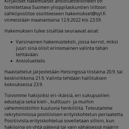
Kirjalliset hakemukset ansioluetteloineen on
toimitettava Suomen ylioppilaskuntien liittoon
sähköpostitse osoitteeseen hakemukset@syl.fi
viimeistään maanantaina 12.9.2022 klo 23.59.
Hakemuksen tulee sisältää seuraavat asiat:
Varsinainen hakemusteksti, jossa kerrot, miksi
juuri sinä olisit erinomainen valinta tähän
tehtävään.
Ansioluettelo.
Haastattelut järjestetään Helsingissä tiistaina 20.9. tai
keskiviikkona 21.9. Valinta tehdään hallituksen
kokouksessa 23.9.
Toivomme hakijoiksi eri-ikäisiä, eri sukupuolien
edustajia sekä kieli-, kulttuuri- ja muihin
vähemmistöihin kuuluvia henkilöitä. Toteutamme
rekrytoinnissa positiivisen erityiskohtelun periaatetta.
Positiivista erityiskohtelua sovelletaan silloin, kun
hakijoina on yhtä päteviä tai vain vähäisessä määrin