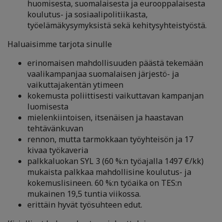
huomisesta, suomalaisesta ja eurooppalaisesta
koulutus- ja sosiaalipolitiikasta,
työelämäkysymyksistä sekä kehitysyhteistyöstä.
Haluaisimme tarjota sinulle
erinomaisen mahdollisuuden päästä tekemään
vaalikampanjaa suomalaisen järjestö- ja
vaikuttajakentän ytimeen
kokemusta poliittisesti vaikuttavan kampanjan
luomisesta
mielenkiintoisen, itsenäisen ja haastavan
tehtävänkuvan
rennon, mutta tarmokkaan työyhteisön ja 17
kivaa työkaveria
palkkaluokan SYL 3 (60 %:n työajalla 1497 €/kk)
mukaista palkkaa mahdollisine koulutus- ja
kokemuslisineen. 60 %:n työaika on TES:n
mukainen 19,5 tuntia viikossa.
erittäin hyvät työsuhteen edut.