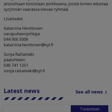
ansioiltaan toisistaan poikkeavia, joista toinen edustaa
syrjinnän vaarassa olevaa ryhmää.
Lisätiedot:
Katariina Henttonen
varapuheenjohtaja
044 906 5006
katariina.henttonen@syl.fi
Sonja Raitamäki
pääsihteeri
040 741 1251
sonja.raitamaki@syl.fi
Latest news
See all news
Tiedotteet