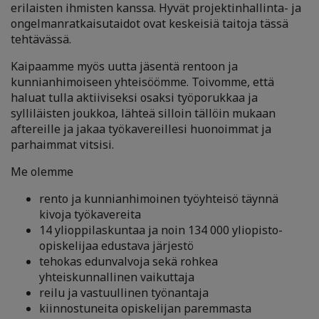
erilaisten ihmisten kanssa. Hyvät projektinhallinta- ja
ongelmanratkaisutaidot ovat keskeisiä taitoja tässä
tehtävässä.
Kaipaamme myös uutta jäsentä rentoon ja
kunnianhimoiseen yhteisöömme. Toivomme, että
haluat tulla aktiiviseksi osaksi työporukkaa ja
sylliläisten joukkoa, lähteä silloin tällöin mukaan
aftereille ja jakaa työkavereillesi huonoimmat ja
parhaimmat vitsisi.
Me olemme
rento ja kunnianhimoinen työyhteisö täynnä
kivoja työkavereita
14 ylioppilaskuntaa ja noin 134 000 yliopisto-
opiskelijaa edustava järjestö
tehokas edunvalvoja sekä rohkea
yhteiskunnallinen vaikuttaja
reilu ja vastuullinen työnantaja
kiinnostuneita opiskelijan paremmasta