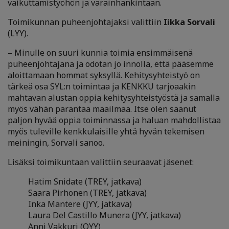
vaikuttamistyöhön ja varainhankintaan.
Toimikunnan puheenjohtajaksi valittiin
Iikka Sorvali
(LYY).
– Minulle on suuri kunnia toimia ensimmäisenä
puheenjohtajana ja odotan jo innolla, että pääsemme
aloittamaan hommat syksyllä. Kehitysyhteistyö on
tärkeä osa SYL:n toimintaa ja KENKKU tarjoaakin
mahtavan alustan oppia kehitysyhteistyöstä ja samalla
myös vähän parantaa maailmaa. Itse olen saanut
paljon hyvää oppia toiminnassa ja haluan mahdollistaa
myös tuleville kenkkulaisille yhtä hyvän tekemisen
meiningin, Sorvali sanoo.
Lisäksi toimikuntaan valittiin seuraavat jäsenet:
Hatim Snidate (TREY, jatkava)
Saara Pirhonen (TREY, jatkava)
Inka Mantere (JYY, jatkava)
Laura Del Castillo Munera (JYY, jatkava)
Anni Vakkuri (OYY)