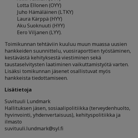
Lotta Ellonen (OYY)
Juho Hämäläinen (LTKY)
Laura Kärppä (HYY)
Aku Suoknuuti (HYY)
Eero Viljanen (LYY).
Toimikunnan tehtäviin kuuluu muun muassa uusien
hankkeiden suunnittelu, vuosiraporttien työstäminen,
kestävästä kehityksestä viestiminen sekä
taustaselvitysten laatiminen vaikuttamistyötä varten.
Lisäksi tomikunnan jäsenet osallistuvat myös
hankkeista tiedottamiseen.
Lisätietoja
Suvituuli Lundmark
Hallituksen jäsen, sosiaalipolitiikka (terveydenhuolto,
hyvinvointi, yhdenvertaisuus), kehityspolitiikka ja
ilmasto
suvituuli.lundmark@syl.fi