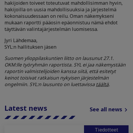
hakijoiden toiveet toteutuvat mahdollisimman hyvin,
hakijoilla on uusia mahdollisuuksia ja järjestelmä
kokonaisuudessaan on reilu. Oman näkemykseni
mukaan raportti pääosin epäonnistuu nämä ehdot
täyttävän valintajärjestelmän luomisessa.
Jyri Lähdemaa,
SYL:n hallituksen jäsen
Suomen ylioppilaskuntien liitto on lausunut 27.1.
OKM:lle työryhmän raportista. SYL ei jaa näkemystään
raportin valmistelijoiden kanssa siitä, että esitetyt
keinot toisivat ratkaisun nykyisen järjestelmän
ongelmiin. SYL:n lausunto on luettavissa
täältä
.
Latest news
See all news
Tiedotteet