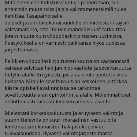
Mitä enemmän todistusvalintoja painotetaan, sen
enemmän muita toissijaisia valintamenetelmiä tulee
kehittää. Tasapainoiselle
opiskelijavalintakokonaisuudelle on mielestäni täysin
välttämätöntä, että ”toinen mahdollisuus” tarkoittaa
jotain muuta kuin ylioppilaskirjoitusten uusimista.
Pääsykokeella on varmasti paikkansa myös uudessa
järjestelmässä.
Pelkkien ylioppilaskirjoitusten kautta on käytännössä
vaikeaa selvittää hakijan motivaatiota ja soveltuvuutta
tietylle alalle. Erityisesti, jos alaa ei ole opetettu vielä
lukiossa. Minulle soveltuvuus on keskeinen ja tärkeä
käsite opiskelijavalinnoissa: se tarkoittaa
soveltuvuutta alan opintoihin ja alalle. Molemmat ovat
ehdottomasti tarkastelemisen arvoisia asioita.
Mielestäni korkeakoulutusta ja erityisesti valintoja
suunnittelevilla on suuri moraalinen vastuu olla
leikkimättä kokonaisten hakijasukupolvien
tulevaisuudella. Hyvässä valintajärjestelmässä