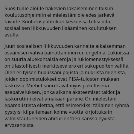
Suosituille aloille hakevien lakaiseminen toisiin
koulutusohjelmiin ei mielestäni ole edes järkevä
tavoite. Koulutuspolitiikan keskiössä tulisi olla
sosiaalisen liikkuvuuden lisääminen koulutuksen
avulla.
Juuri sosiaalisen liikkuvuuden kannalta aikaisemman
osaamisen vahva painottaminen on ongelma. Lukioissa
on suuria aluekohtaisia eroja ja lukiomenestyksessä
on tilastollisesti merkitsevä ero eri sukupuolten välillä.
Olen erityisen huolissani pojista ja nuorista miehistä,
joiden oppimistulokset ovat PISA-tulosten mukaan
laskussa. Miehet suorittavat myös pakollisena
asepalveluksen, jonka aikana akateemiset taidot ja
laskurutiini eivät ainakaan parane. On mielestäni
epärealistista olettaa, että esimerkiksi tällainen ryhmä
pystyisi kilpailemaan kolme vuotta kirjoituksiin
valmistautuneiden abiturienttien kanssa hyvistä
arvosanoista.