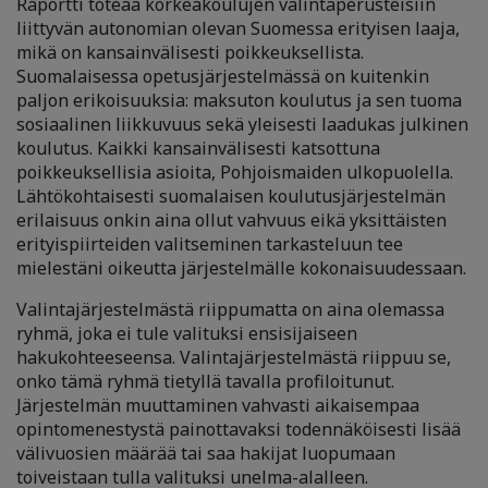
Raportti toteaa korkeakoulujen valintaperusteisiin
liittyvän autonomian olevan Suomessa erityisen laaja,
mikä on kansainvälisesti poikkeuksellista.
Suomalaisessa opetusjärjestelmässä on kuitenkin
paljon erikoisuuksia: maksuton koulutus ja sen tuoma
sosiaalinen liikkuvuus sekä yleisesti laadukas julkinen
koulutus. Kaikki kansainvälisesti katsottuna
poikkeuksellisia asioita, Pohjoismaiden ulkopuolella.
Lähtökohtaisesti suomalaisen koulutusjärjestelmän
erilaisuus onkin aina ollut vahvuus eikä yksittäisten
erityispiirteiden valitseminen tarkasteluun tee
mielestäni oikeutta järjestelmälle kokonaisuudessaan.
Valintajärjestelmästä riippumatta on aina olemassa
ryhmä, joka ei tule valituksi ensisijaiseen
hakukohteeseensa. Valintajärjestelmästä riippuu se,
onko tämä ryhmä tietyllä tavalla profiloitunut.
Järjestelmän muuttaminen vahvasti aikaisempaa
opintomenestystä painottavaksi todennäköisesti lisää
välivuosien määrää tai saa hakijat luopumaan
toiveistaan tulla valituksi unelma-alalleen.