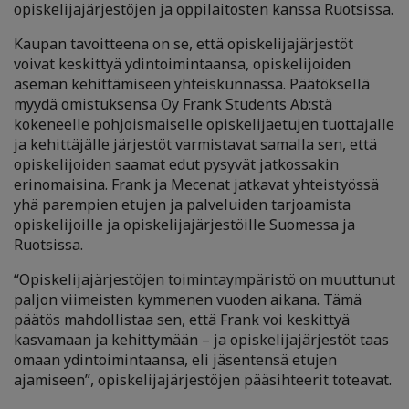
opiskelijajärjestöjen ja oppilaitosten kanssa Ruotsissa.
Kaupan tavoitteena on se, että opiskelijajärjestöt
voivat keskittyä ydintoimintaansa, opiskelijoiden
aseman kehittämiseen yhteiskunnassa. Päätöksellä
myydä omistuksensa Oy Frank Students Ab:stä
kokeneelle pohjoismaiselle opiskelijaetujen tuottajalle
ja kehittäjälle järjestöt varmistavat samalla sen, että
opiskelijoiden saamat edut pysyvät jatkossakin
erinomaisina. Frank ja Mecenat jatkavat yhteistyössä
yhä parempien etujen ja palveluiden tarjoamista
opiskelijoille ja opiskelijajärjestöille Suomessa ja
Ruotsissa.
“Opiskelijajärjestöjen toimintaympäristö on muuttunut
paljon viimeisten kymmenen vuoden aikana. Tämä
päätös mahdollistaa sen, että Frank voi keskittyä
kasvamaan ja kehittymään – ja opiskelijajärjestöt taas
omaan ydintoimintaansa, eli jäsentensä etujen
ajamiseen”, opiskelijajärjestöjen pääsihteerit toteavat.