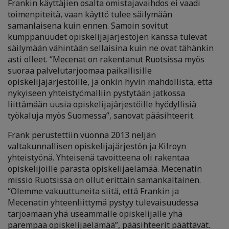
Frankin käyttäjien osalta omistajavaihdos ei vaadi
toimenpiteitä, vaan käyttö tulee säilymään
samanlaisena kuin ennen. Samoin sovitut
kumppanuudet opiskelijajärjestöjen kanssa tulevat
säilymään vähintään sellaisina kuin ne ovat tähänkin
asti olleet. “Mecenat on rakentanut Ruotsissa myös
suoraa palvelutarjoomaa paikallisille
opiskelijajärjestöille, ja onkin hyvin mahdollista, että
nykyiseen yhteistyömalliin pystytään jatkossa
liittämään uusia opiskelijajärjestöille hyödyllisiä
työkaluja myös Suomessa”, sanovat pääsihteerit.
Frank perustettiin vuonna 2013 neljän
valtakunnallisen opiskelijajärjestön ja Kilroyn
yhteistyönä. Yhteisenä tavoitteena oli rakentaa
opiskelijoille parasta opiskelijaelämää. Mecenatin
missio Ruotsissa on ollut erittäin samankaltainen.
“Olemme vakuuttuneita siitä, että Frankin ja
Mecenatin yhteenliittymä pystyy tulevaisuudessa
tarjoamaan yhä useammalle opiskelijalle yhä
parempaa opiskelijaelämää”, pääsihteerit päättävät.