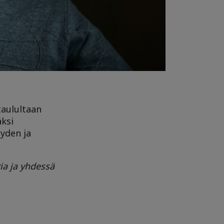
taulultaan
äksi
yden ja
ia ja yhdessä