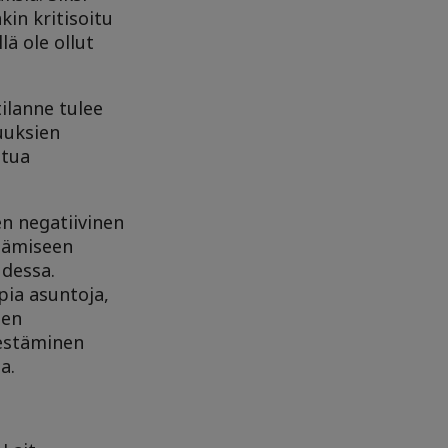
in kritisoitu
lä ole ollut
tilanne tulee
uuksien
ttua
n negatiivinen
stämiseen
udessa.
pia asuntoja,
sen
jestäminen
ta.