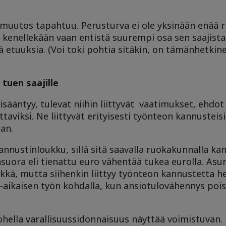
muutos tapahtuu. Perusturva ei ole yksinään enää ri
kenellekään vaan entistä suurempi osa sen saajista
ä etuuksia. (Voi toki pohtia sitäkin, on tämänhetki
tuen saajille
sääntyy, tulevat niihin liittyvät vaatimukset, ehdot
aviksi. Ne liittyvät erityisesti työnteon kannusteisi
aan.
annustinloukku, sillä sitä saavalla ruokakunnalla kan
äsuora eli tienattu euro vähentää tukea eurolla. As
rkkä, mutta siihenkin liittyy työnteon kannustetta h
-aikaisen työn kohdalla, kun ansiotulovähennys pois
ella varallisuussidonnaisuus näyttää voimistuvan.