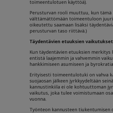
toimeentulotuen käyttöä).
Perusturvan rooli muuttuu, kun tämä 
välttämättömään toimeentuloon juuri 
oikeutettu saamaan lisäksi täydentävi
perusturvan taso riittävä.)
Täydentävien etuuksien vaikutukset 
Kun täydentävien etuuksien merkitys li
entistä laajemmin ja vahvemmin vaikutt
hankkimiseen asumiseen ja byrokrati
Erityisesti toimeentulotuki on vahva k
suojaosan jälkeen jyrkkyydeltään sein
kannustinkiila ei ole kohtuuttoman jy
vaikutus, joka tulee voimistumaan osa
vuonna.
Työnteon kannusteen tiukentumisen oh