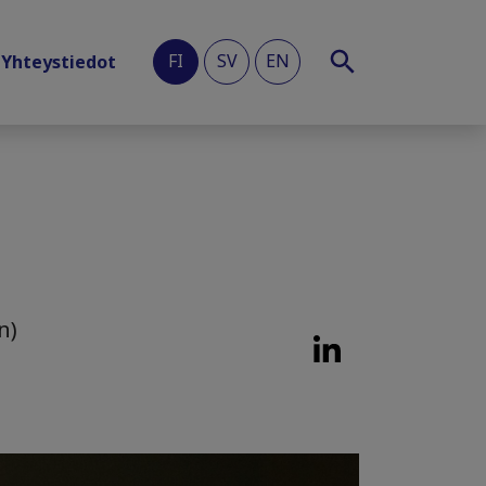
FI
SV
EN
Yhteystiedot
n)