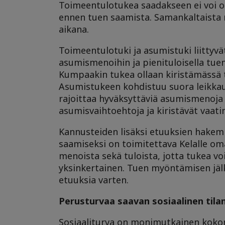
Toimeentulotukea saadakseen ei voi o
ennen tuen saamista. Samankaltaista 
aikana.
Toimeentulotuki ja asumistuki liittyvä
asumismenoihin ja pienituloisella tu
Kumpaakin tukea ollaan kiristämässä 
Asumistukeen kohdistuu suora leikkau
rajoittaa hyväksyttäviä asumismenoja 
asumisvaihtoehtoja ja kiristävät vaa
Kannusteiden lisäksi etuuksien hakem
saamiseksi on toimitettava Kelalle oma
menoista sekä tuloista, jotta tukea v
yksinkertainen. Tuen myöntämisen jäl
etuuksia varten.
Perusturvaa saavan sosiaalinen tilan
Sosiaaliturva on monimutkainen kokonai