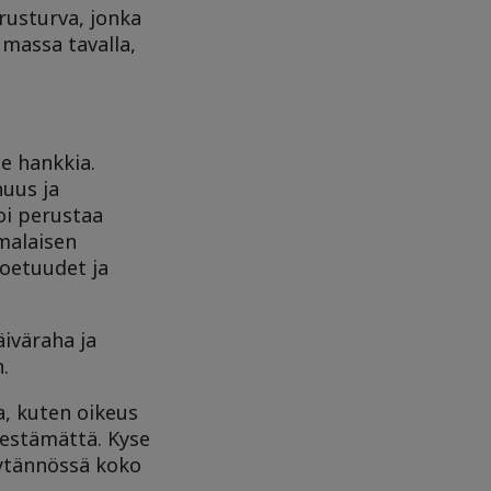
erusturva, jonka
umassa tavalla,
tse hankkia.
huus ja
oi perustaa
malaisen
toetuudet ja
iväraha ja
n.
a, kuten oikeus
 estämättä. Kyse
äytännössä koko