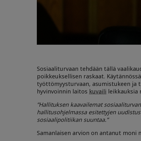
Sosiaaliturvaan tehdään tällä vaalikau
poikkeuksellisen raskaat. Käytännössä 
työttömyysturvaan, asumistukeen ja t
hyvinvoinnin laitos
kuvaili
leikkauksia 
”
Hallituksen kaavailemat sosiaaliturva
hallitusohjelmassa esitettyjen uudist
sosiaalipolitiikan suuntaa.”
Samanlaisen arvion on antanut moni m