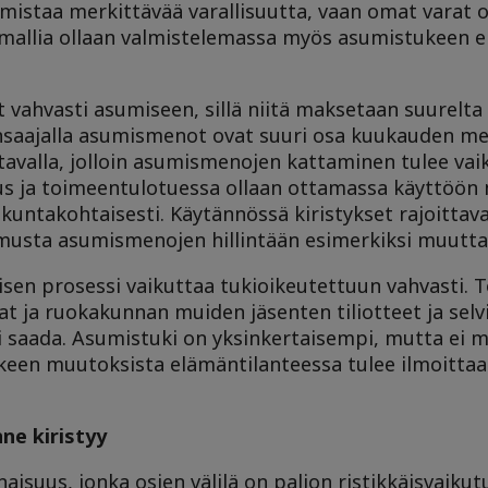
mistaa merkittävää varallisuutta, vaan omat varat 
mallia ollaan valmistelemassa myös asumistukeen e
t vahvasti asumiseen, sillä niitä maksetaan suurelta
ensaajalla asumismenot ovat suuri osa kuukauden me
tavalla, jolloin asumismenojen kattaminen tulee va
s ja toimeentulotuessa ollaan ottamassa käyttöön 
kuntakohtaisesti. Käytännössä kiristykset rajoittava
timusta asumismenojen hillintään esimerkiksi muutt
isen prosessi vaikuttaa tukioikeutettuun vahvasti.
t ja ruokakunnan muiden jäsenten tiliotteet ja selv
oi saada. Asumistuki on yksinkertaisempi, mutta ei 
keen muutoksista elämäntilanteessa tulee ilmoitta
ne kiristyy
suus, jonka osien välilä on paljon ristikkäisvaikutu