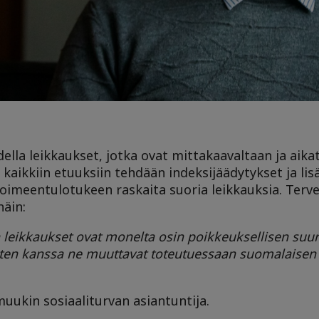
della leikkaukset, jotka ovat mittakaavaltaan ja aika
kaikkiin etuuksiin tehdään indeksijäädytykset ja lis
oimeentulotukeen raskaita suoria leikkauksia. Terve
näin:
n leikkaukset ovat monelta osin poikkeuksellisen suur
usten kanssa ne muuttavat toteutuessaan suomalaisen
uukin sosiaaliturvan asiantuntija.