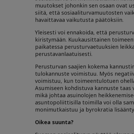
muutokset johonkin sen osaan ovat use
siitä, että sosiaaliturvamuutosten vaiku
havaittavaa vaikutusta päätöksiin.
Yleisesti voi ennakoida, että perustur
kiristymään. Kuukausittainen toimeent
paikatessa perusturvaetuuksien leikk
perustavanlaatuisesti.
Perusturvan saajien kokema kannustin
tulokannuste voimistuu. Myös negatii
voimistuu, kun toimeentulotuen ohell
Asumiseen kohdistuva kannuste taas vo
mikä johtaa asuinolojen heikkenemise
asuntopoliittisilla toimilla voi olla
monimutkaistuu ja byrokratia lisäänt
Oikea suunta?