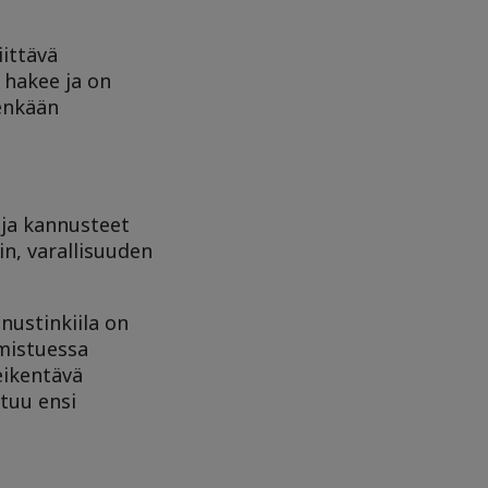
ittävä
 hakee ja on
nenkään
 ja kannusteet
in, varallisuuden
nustinkiila on
umistuessa
eikentävä
tuu ensi