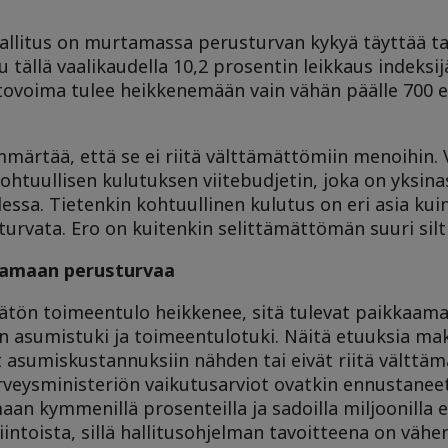
hallitus on murtamassa perusturvan kykyä täyttää ta
 tällä vaalikaudella 10,2 prosentin leikkaus indeksi
ovoima tulee heikkenemään vain vähän päälle 700
märtää, että se ei riitä välttämättömiin menoihin. 
htuullisen kulutuksen viitebudjetin, joka on yksinas
essa. Tietenkin kohtuullinen kulutus on eri asia ku
turvata. Ero on kuitenkin selittämättömän suuri silti
aamaan perusturvaa
tön toimeentulo heikkenee, sitä tulevat paikkaamaa
nen asumistuki ja toimeentulotuki. Näitä etuuksia m
t asumiskustannuksiin nähden tai eivät riitä välttä
terveysministeriön vaikutusarviot ovatkin ennustaneet
n kymmenillä prosenteilla ja sadoilla miljoonilla 
intoista, sillä hallitusohjelman tavoitteena on vähe