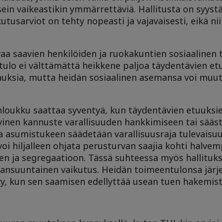
in vaikeastikin ymmärrettäviä. Hallitusta on syystäk
tusarviot on tehty nopeasti ja vajavaisesti, eikä niil
vaa saavien henkilöiden ja ruokakuntien sosiaalinen 
ulo ei välttämättä heikkene paljoa täydentävien et
auksia, mutta heidän sosiaalinen asemansa voi muu
loukku saattaa syventyä, kun täydentävien etuuksie
vinen kannuste varallisuuden hankkimiseen tai sää
a asumistukeen säädetään varallisuusraja tulevaisu
i hiljalleen ohjata perusturvan saajia kohti halvem
en ja segregaatioon. Tässä suhteessa myös hallituk
 samansuuntainen vaikutus. Heidän toimeentulonsa jär
yy, kun sen saamisen edellyttää usean tuen hakemis